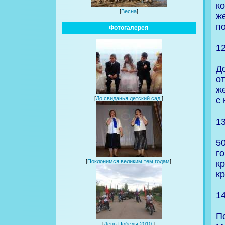
к
[
Весна
]
ж
п
Фотогалерея
1
Д
о
же
с
[
До свиданья детский сад!
]
1
50
г
[
Поклонимся великим тем годам
]
кр
к
1
П
[
День Победы 2010.
]