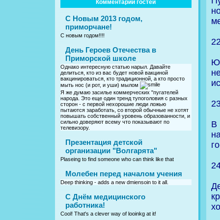
П
Комментарии гостей
н
С Новым 2013 годом,
ме
приморчане!
С новым годом!!!!
2
День Героев Отечества в
Приморской школе
Ю
Однако интересную статью нарыл. Давайте
н
делиться, кто из вас будет новой вакциной
вакцинироваться, кто традиционной, а кто просто
ис
мыть нос (и рот, и уши) мылом
Я же думаю засилье коммерческих "пугателей
народа. Это еще один тренд тупоголовия с разных
2
сторон - с первой нехорошие люди ложью
пытаются заработать, со второй обычные не хотят
повышать собственный уровень образованности, и
сильно доверяют всему что показывают по
В
телевизору.
н
Презентация детской
г
организации "Волгарята"
Plaseing to find someone who can think like that
2
Молебен перед началом учения
Deep thinking - adds a new dmiensoin to it all.
Д
к
C Днём медицинского
работника!
х
Cool! That's a clever way of looinkg at it!