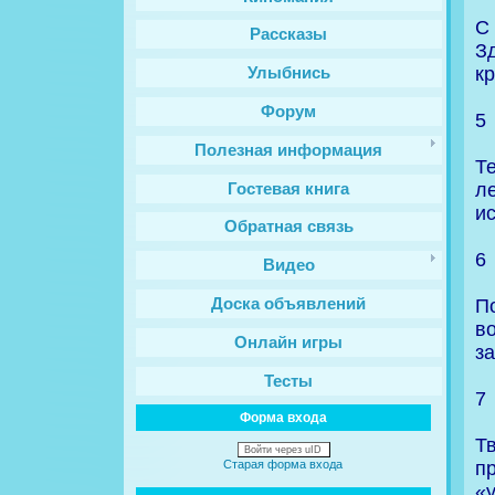
С
Рассказы
З
к
Улыбнись
Форум
5
Полезная информация
Т
л
Гостевая книга
и
Обратная связь
6
Видео
П
Доска объявлений
в
Онлайн игры
за
Тесты
7
Форма входа
Т
Войти через uID
п
Старая форма входа
«