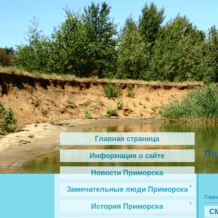
Главная страница
По
Информация о сайте
Новости Приморска
Замечательные люди Приморска
Глав
История Приморска
СМ