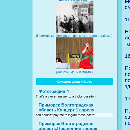
М
см
1
Н
[
Приморская больница - фото из старого альбома.
]
л
та
1
П
[
Женский день-8 марта.
]
п
по
Комментарии к фото
з
Фотография 4
That's a clever answer to a tricky quseiton
1
Приморск Волгоградская
область Концерт 1 апреля
П
You couldn't pay me to ingore these posts!
с
п
Приморск Волгоградская
область.Последний звонок