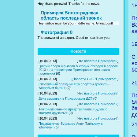
Hey, that's porewful. Thanks for the news.
1
Приморск Волгоградская
П
область последний звонок
Hey, subtle must be your mddlie name. Great post!
В
а
Фотография 8
The asnwer of an expert. Good to hear from you.
1
Новости
С
[10.04.2013]
[
Что нового в Приморске?
]
в
График сбора и вывоза бытовых отходов в апреле
б
2013 г. на территории Приморского сельского
поселения
(
0
)
[10.04.2013]
[
Новости ТОС "Приморское".
]
2
Спортивный праздник «Со спортом дружить –
здоровым быть!»
(
0
)
[10.04.2013]
[
Что нового в Приморске?
]
П
День здоровья в Приморском ДДТ
(
0
)
б
[10.04.2013]
[
Что нового в Приморске?
]
б
Театрализованное представление «Будем с
книгами дружить!»
(
0
)
д
[10.04.2013]
[
Что нового в Приморске?
]
2
Поздравляем Бурякову Анну Павловну с
юбилеем!
(
0
)