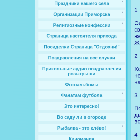
Праздники нашего села
1
Организации Приморска
С
Религиозные конфессии
св
ж
Cтраница настоятеля прихода
Же
Посиделки.Страница "Отдохни!"
2
Поздравления на все случаи
Х
Прикольные аудио поздравления
розыгрыши
н
на
Фотоальбомы
3
Фанатам футбола
Это интересно!
П
д
Во саду ли в огороде
вс
Рыбалка - это клёво!
4
Киномания