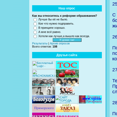
2
Наш опрос
С
Как вы относитесь к реформе образования?
б
Лучше бы её не было.
Кое что нужно подправить.
жи
В принципе хорошо.
А мне всё равно.
2
Хотели как лучше,а вышло как всегда.
Результаты
|
Архив опросов
Всего ответов:
108
П
п
Друзья сайта
к
2
Т
П
с
2
П