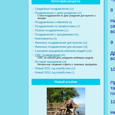
Категории раздела
Свадебные поздравления
8
[22]
Поздравления с днём рождения
[22]
Стихи-поздравления ко Дню рождения для мужчин и
женщин
Н
Поздравления к юбилеям
[6]
с
Поздравления по профессиям
[17]
Разные поздравления
в
[21]
Поздравления с праздниками
[65]
Комплименты
[0]
9
Именные поздравления для мужчин
[24]
Именные поздравления для женщин
[28]
Сценарии праздников,юбилеев,свадеб
[158]
Д
СМС поздравления
[42]
во
СМС на юбилей,день рождения,любимым,свадьбу
История праздников
[18]
Интересные сведения и факты о знакомых праздниках
1
Новый 2011 год атрибутика
[22]
Новый 2012 год атрибутика
[7]
Новый альбом
П
та
г
1
Н