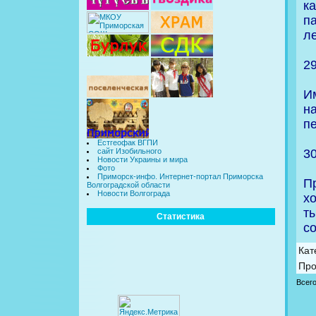
к
п
ле
2
И
н
пе
Естгеофак ВГПИ
3
сайт Изобильного
Новости Украины и мира
Фото
Приморск-инфо. Интернет-портал Приморска
П
Волгоградской области
Новости Волгограда
х
т
Статистика
с
Кат
Про
Всег