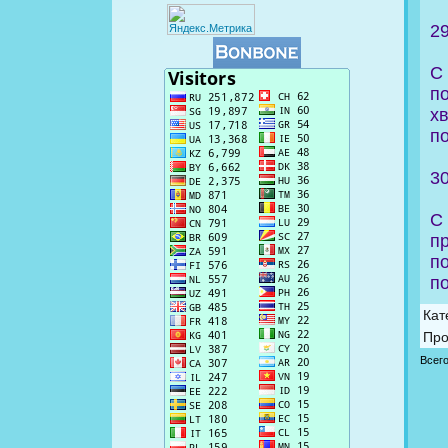
2
С
п
х
п
3
С
п
п
п
Кат
Про
Всег