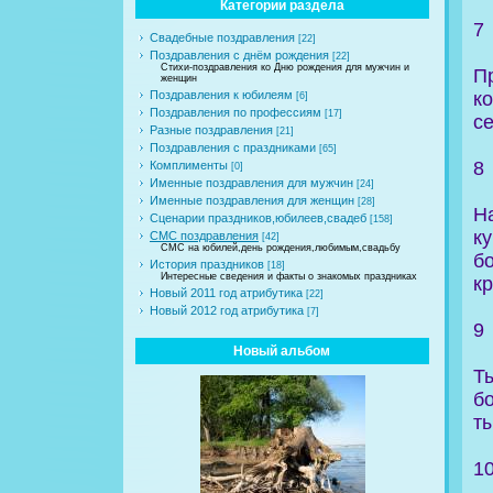
Категории раздела
7
Свадебные поздравления
[22]
Поздравления с днём рождения
[22]
Стихи-поздравления ко Дню рождения для мужчин и
П
женщин
к
Поздравления к юбилеям
[6]
Поздравления по профессиям
[17]
с
Разные поздравления
[21]
Поздравления с праздниками
[65]
8
Комплименты
[0]
Именные поздравления для мужчин
[24]
Именные поздравления для женщин
[28]
Н
Сценарии праздников,юбилеев,свадеб
[158]
к
СМС поздравления
[42]
СМС на юбилей,день рождения,любимым,свадьбу
б
История праздников
[18]
Интересные сведения и факты о знакомых праздниках
к
Новый 2011 год атрибутика
[22]
Новый 2012 год атрибутика
[7]
9
Новый альбом
Т
б
т
1