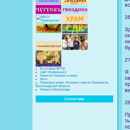
вс
2
З
с
ни
бу
2
Естгеофак ВГПИ
Я
сайт Изобильного
Новости Украины и мира
с
Фото
Приморск-инфо. Интернет-портал Приморска
п
Волгоградской области
ви
Новости Волгограда
Статистика
2
П
т
по