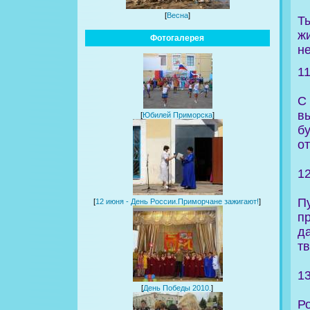
[
Весна
]
Т
жи
Фотогалерея
не
1
С
в
[
Юбилей Приморска
]
б
от
1
П
[
12 июня - День России.Приморчане зажигают!
]
п
д
тв
1
[
День Победы 2010.
]
Р