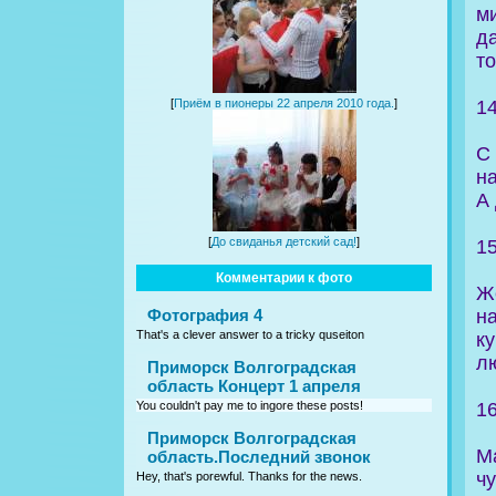
ми
д
т
1
[
Приём в пионеры 22 апреля 2010 года.
]
С
н
А
[
До свиданья детский сад!
]
1
Комментарии к фото
Ж
н
Фотография 4
That's a clever answer to a tricky quseiton
к
л
Приморск Волгоградская
область Концерт 1 апреля
1
You couldn't pay me to ingore these posts!
Приморск Волгоградская
М
область.Последний звонок
ч
Hey, that's porewful. Thanks for the news.