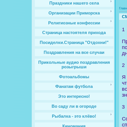
Праздники нашего села
Глав
Организации Приморска
СМ
Религиозные конфессии
1
Cтраница настоятеля прихода
П
Посиделки.Страница "Отдохни!"
п
Поздравления на все случаи
д
Прикольные аудио поздравления
2
розыгрыши
Я
Фотоальбомы
ч
Фанатам футбола
в
з
Это интересно!
3
Во саду ли в огороде
Рыбалка - это клёво!
С
с
Киномания