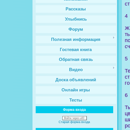
с
Рассказы
4
Улыбнись
Ж
Форум
т
Полезная информация
п
сч
Гостевая книга
5
Обратная связь
Видео
Те
с
Доска объявлений
го
Онлайн игры
6
Тесты
Т
Форма входа
ц
ш
Войти через uID
Старая форма входа
р