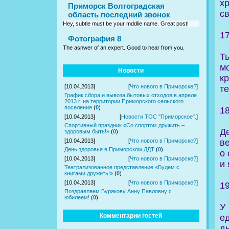
х
Приморск Волгоградская
св
область последний звонок
Hey, subtle must be your mddlie name. Great post!
1
Фотография 8
The asnwer of an expert. Good to hear from you.
Т
м
Новости
к
[10.04.2013]
[
Что нового в Приморске?
]
те
График сбора и вывоза бытовых отходов в апреле
2013 г. на территории Приморского сельского
поселения
(
0
)
1
[10.04.2013]
[
Новости ТОС "Приморское".
]
Спортивный праздник «Со спортом дружить –
Д
здоровым быть!»
(
0
)
в
[10.04.2013]
[
Что нового в Приморске?
]
День здоровья в Приморском ДДТ
(
0
)
о
[10.04.2013]
[
Что нового в Приморске?
]
и 
Театрализованное представление «Будем с
книгами дружить!»
(
0
)
[10.04.2013]
[
Что нового в Приморске?
]
1
Поздравляем Бурякову Анну Павловну с
юбилеем!
(
0
)
У
Комментарии гостей
е
д