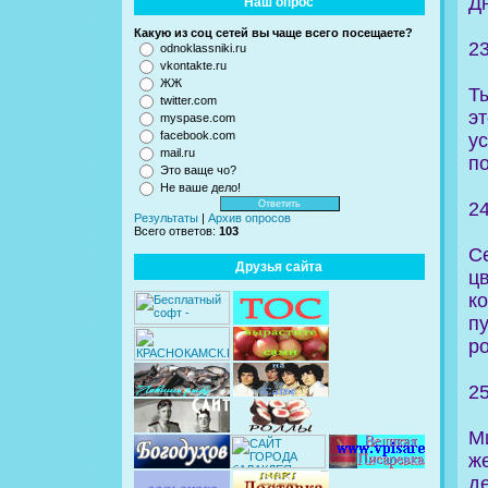
Д
Наш опрос
Какую из соц сетей вы чаще всего посещаете?
2
odnoklassniki.ru
vkontakte.ru
ЖЖ
Т
twitter.com
э
myspase.com
facebook.com
у
mail.ru
по
Это ваще чо?
Не ваше дело!
2
Результаты
|
Архив опросов
Всего ответов:
103
С
Друзья сайта
ц
к
п
р
2
М
ж
де