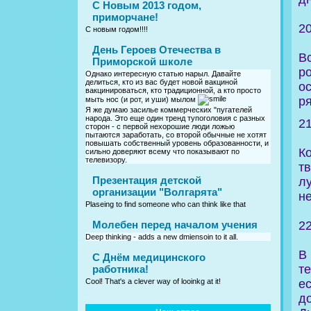
С Новым 2013 годом,
приморчане!
2
С новым годом!!!!
День Героев Отечества в
В
Приморской школе
р
Однако интересную статью нарыл. Давайте
делиться, кто из вас будет новой вакциной
о
вакцинироваться, кто традиционной, а кто просто
ря
мыть нос (и рот, и уши) мылом
Я же думаю засилье коммерческих "пугателей
народа. Это еще один тренд тупоголовия с разных
2
сторон - с первой нехорошие люди ложью
пытаются заработать, со второй обычные не хотят
повышать собственный уровень образованности, и
К
сильно доверяют всему что показывают по
телевизору.
т
Презентация детской
л
организации "Волгарята"
н
Plaseing to find someone who can think like that
2
Молебен перед началом учения
Deep thinking - adds a new dmiensoin to it all.
В
C Днём медицинского
те
работника!
е
Cool! That's a clever way of looinkg at it!
до