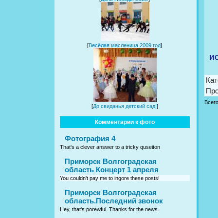
[
Весёлая масленица 2009 год
]
ис
Кат
Пр
Всег
[
До свиданья детский сад!
]
Комментарии к фото
Фотография 4
That's a clever answer to a tricky quseiton
Приморск Волгоградская
область Концерт 1 апреля
You couldn't pay me to ingore these posts!
Приморск Волгоградская
область.Последний звонок
Hey, that's porewful. Thanks for the news.