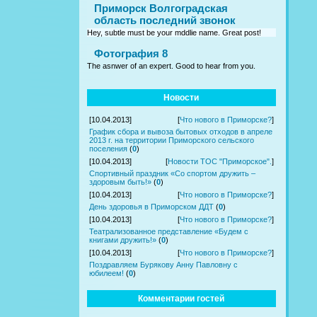
Приморск Волгоградская
область последний звонок
Hey, subtle must be your mddlie name. Great post!
Фотография 8
The asnwer of an expert. Good to hear from you.
Новости
[10.04.2013]
[
Что нового в Приморске?
]
График сбора и вывоза бытовых отходов в апреле
2013 г. на территории Приморского сельского
поселения
(
0
)
[10.04.2013]
[
Новости ТОС "Приморское".
]
Спортивный праздник «Со спортом дружить –
здоровым быть!»
(
0
)
[10.04.2013]
[
Что нового в Приморске?
]
День здоровья в Приморском ДДТ
(
0
)
[10.04.2013]
[
Что нового в Приморске?
]
Театрализованное представление «Будем с
книгами дружить!»
(
0
)
[10.04.2013]
[
Что нового в Приморске?
]
Поздравляем Бурякову Анну Павловну с
юбилеем!
(
0
)
Комментарии гостей