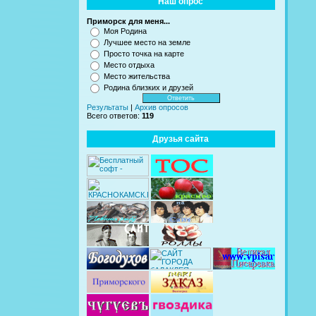
Наш опрос
Приморск для меня...
Моя Родина
Лучшее место на земле
Просто точка на карте
Место отдыха
Место жительства
Родина близких и друзей
Результаты
|
Архив опросов
Всего ответов:
119
Друзья сайта