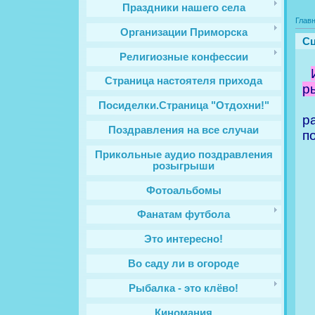
Праздники нашего села
Глав
Организации Приморска
Сц
Религиозные конфессии
Cтраница настоятеля прихода
р
Посиделки.Страница "Отдохни!"
р
Поздравления на все случаи
п
Прикольные аудио поздравления
розыгрыши
Фотоальбомы
Фанатам футбола
Это интересно!
Во саду ли в огороде
Рыбалка - это клёво!
Киномания