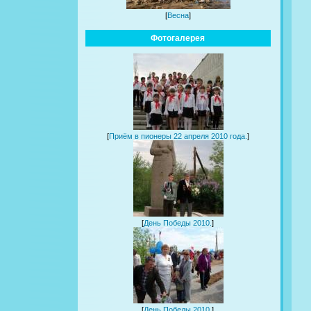
[
Весна
]
Фотогалерея
[
Приём в пионеры 22 апреля 2010 года.
]
[
День Победы 2010.
]
[
День Победы 2010.
]