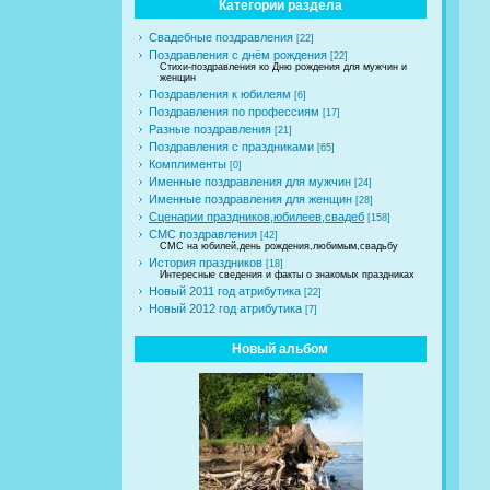
Категории раздела
Свадебные поздравления
[22]
Поздравления с днём рождения
[22]
Стихи-поздравления ко Дню рождения для мужчин и
женщин
Поздравления к юбилеям
[6]
Поздравления по профессиям
[17]
Разные поздравления
[21]
Поздравления с праздниками
[65]
Комплименты
[0]
Именные поздравления для мужчин
[24]
Именные поздравления для женщин
[28]
Сценарии праздников,юбилеев,свадеб
[158]
СМС поздравления
[42]
СМС на юбилей,день рождения,любимым,свадьбу
История праздников
[18]
Интересные сведения и факты о знакомых праздниках
Новый 2011 год атрибутика
[22]
Новый 2012 год атрибутика
[7]
Новый альбом