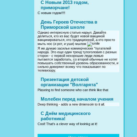
С Новым 2013 годом,
приморчане!
С новым годом!!!!
День Героев Отечества в
Приморской школе
Однако интересную статью нарыл. Давайте
делиться, кто из вас будет новой вакциной
вакцинироваться, кто традиционной, а кто просто
мыть нос (и рот, и уши) мылом
Я же думаю засилье коммерческих "пугателей
народа. Это еще один тренд тупоголовия с разных
сторон - с первой нехорошие люди ложью
пытаются заработать, со второй обычные не хотят
повышать собственный уровень образованности, и
сильно доверяют всему что показывают по
телевизору.
Презентация детской
организации "Волгарята"
Plaseing to find someone who can think like that
Молебен перед началом учения
Deep thinking - adds a new dmiensoin to it all.
C Днём медицинского
работника!
Cool! That's a clever way of looinkg at it!