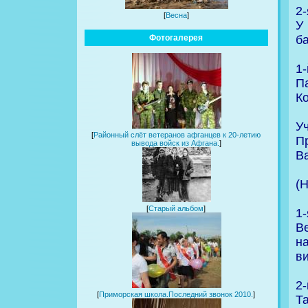
2-
[
Весна
]
У
б
Фотогалерея
1
П
К
Уч
[
Районный слёт ветеранов афганцев к 20-летию
П
вывода войск из Афгана.
]
В
(Н
[
Старый альбом
]
1-
В
н
в
2
[
Приморская школа.Последний звонок 2010.
]
Т