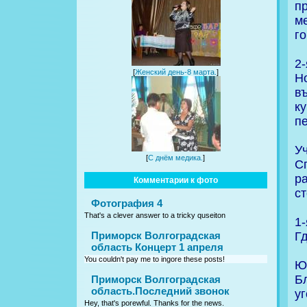
п
м
го
2-
[
Женский день-8 марта.
]
Н
в
к
п
Уч
[
С днём медика.
]
С
р
Комментарии к фото
ст
Фотография 4
That's a clever answer to a tricky quseiton
1-
Гд
Приморск Волгоградская
область Концерт 1 апреля
You couldn't pay me to ingore these posts!
Ю
Б
Приморск Волгоградская
область.Последний звонок
у
Hey, that's porewful. Thanks for the news.