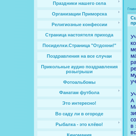
Праздники нашего села
Глав
Организации Приморска
Сц
пр
Религиозные конфессии
Cтраница настоятеля прихода
У
к
Посиделки.Страница "Отдохни!"
ме
м
Поздравления на все случаи
р
Прикольные аудио поздравления
р
розыгрыши
м
уч
Фотоальбомы
Фанатам футбола
Уч
А
Это интересно!
М
з
Во саду ли в огороде
с
Рыбалка - это клёво!
в
вс
Киномания