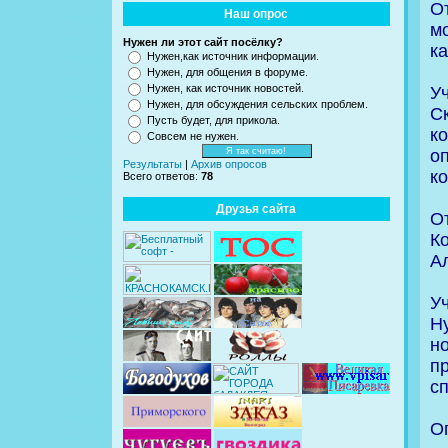
О
Наш опрос
м
Нужен ли этот сайт посёлку?
к
Нужен,как источник информации.
Нужен, для общения в форуме.
Нужен, как источник новостей.
Уч
Нужен, для обсуждения сельских проблем.
С
Пусть будет, для прикола.
к
Совсем не нужен.
о
Результаты
|
Архив опросов
к
Всего ответов:
78
Друзья сайта
О
К
А
Уч
Н
н
п
с
О