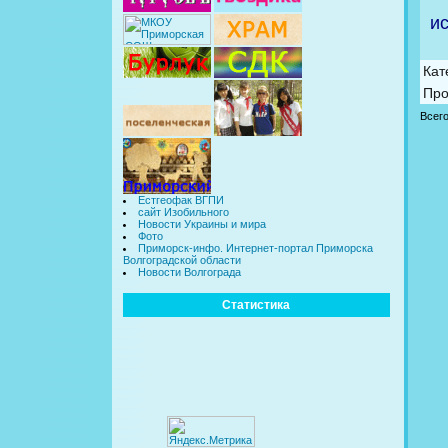
ис
Кат
Про
Всег
Естгеофак ВГПИ
сайт Изобильного
Новости Украины и мира
Фото
Приморск-инфо. Интернет-портал Приморска
Волгоградской области
Новости Волгограда
Статистика