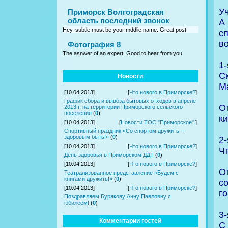
Уч
Приморск Волгоградская
область последний звонок
А
Hey, subtle must be your mddlie name. Great post!
с
в
Фотография 8
The asnwer of an expert. Good to hear from you.
1-
С
Новости
М
[10.04.2013]
[
Что нового в Приморске?
]
График сбора и вывоза бытовых отходов в апреле
От
2013 г. на территории Приморского сельского
поселения
(
0
)
ки
[10.04.2013]
[
Новости ТОС "Приморское".
]
Спортивный праздник «Со спортом дружить –
здоровым быть!»
(
0
)
2-
[10.04.2013]
[
Что нового в Приморске?
]
Ч
День здоровья в Приморском ДДТ
(
0
)
[10.04.2013]
[
Что нового в Приморске?
]
О
Театрализованное представление «Будем с
книгами дружить!»
(
0
)
с
[10.04.2013]
[
Что нового в Приморске?
]
го
Поздравляем Бурякову Анну Павловну с
юбилеем!
(
0
)
3-
Комментарии гостей
С