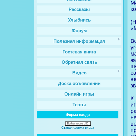
М
к
Рассказы
Улыбнись
(
«
Форум
В
Полезная информация
у
Гостевая книга
м
ж
Обратная связь
ш
с
Видео
в
Доска объявлений
зв
Онлайн игры
К
и
Тесты
р
Форма входа
н
в
Войти через uID
Старая форма входа
п