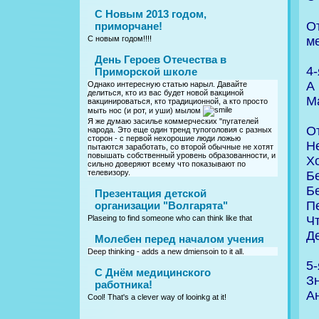
С Новым 2013 годом,
От
приморчане!
ме
С новым годом!!!!
День Героев Отечества в
4-
Приморской школе
А
Однако интересную статью нарыл. Давайте
делиться, кто из вас будет новой вакциной
М
вакцинироваться, кто традиционной, а кто просто
мыть нос (и рот, и уши) мылом
Я же думаю засилье коммерческих "пугателей
От
народа. Это еще один тренд тупоголовия с разных
сторон - с первой нехорошие люди ложью
Н
пытаются заработать, со второй обычные не хотят
повышать собственный уровень образованности, и
Хо
сильно доверяют всему что показывают по
телевизору.
Б
Б
Презентация детской
П
организации "Волгарята"
Ч
Plaseing to find someone who can think like that
Д
Молебен перед началом учения
Deep thinking - adds a new dmiensoin to it all.
5-
C Днём медицинского
З
работника!
А
Cool! That's a clever way of looinkg at it!