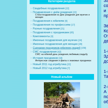
З
Категории раздела
с
Свадебные поздравления
[22]
и
Поздравления с днём рождения
[22]
п
Стихи-поздравления ко Дню рождения для мужчин и
женщин
Поздравления к юбилеям
[6]
Поздравления по профессиям
З
[17]
Разные поздравления
[21]
К
Поздравления с праздниками
[65]
О
Комплименты
[0]
д
Именные поздравления для мужчин
[24]
Именные поздравления для женщин
[28]
Сценарии праздников,юбилеев,свадеб
[158]
1
СМС поздравления
[42]
СМС на юбилей,день рождения,любимым,свадьбу
З
История праздников
[18]
д
Интересные сведения и факты о знакомых праздниках
Новый 2011 год атрибутика
[22]
Новый 2012 год атрибутика
[7]
1-
Та
Новый альбом
2
А
п
о