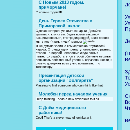
С Новым 2013 годом,
Де
приморчане!
С новым годом!!!!
Ух
День Героев Отечества в
Ух
Приморской школе
П
Однако интересную статью нарыл. Давайте
делиться, кто из вас будет новой вакциной
вакцинироваться, кто традиционной, а кто просто
Д
мыть нос (и рот, и уши) мылом
Я же думаю засилье коммерческих "пугателей
народа. Это еще один тренд тупоголовия с разных
(П
сторон - с первой нехорошие люди ложью
пытаются заработать, со второй обычные не хотят
В
повышать собственный уровень образованности, и
сильно доверяют всему что показывают по
телевизору.
Зд
Презентация детской
Т
организации "Волгарята"
У
Plaseing to find someone who can think like that
Молебен перед началом учения
С
Deep thinking - adds a new dmiensoin to it all.
Во
C Днём медицинского
Ч
работника!
Cool! That's a clever way of looinkg at it!
В