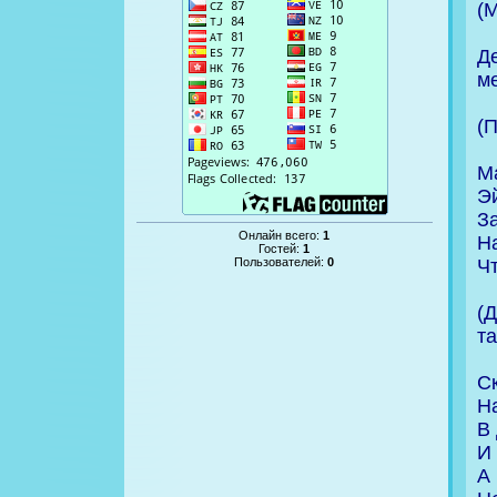
(
Д
м
(
М
Эй
З
Онлайн всего:
1
Н
Гостей:
1
Чт
Пользователей:
0
(
т
С
Н
В
И
А