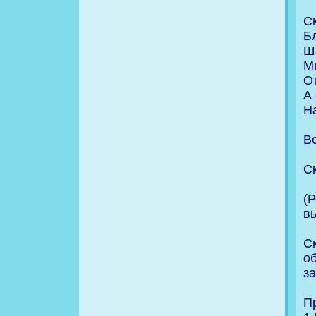
С
Б
Ш
М
От
А 
Н
В
С
(
в
С
о
з
П