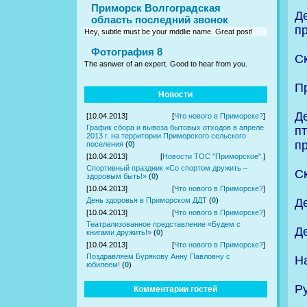
Приморск Волгоградская
Д
область последний звонок
п
Hey, subtle must be your mddlie name. Great post!
Фотография 8
Ск
The asnwer of an expert. Good to hear from you.
П
Новости
Д
[10.04.2013]
[
Что нового в Приморске?
]
График сбора и вывоза бытовых отходов в апреле
п
2013 г. на территории Приморского сельского
п
поселения
(
0
)
[10.04.2013]
[
Новости ТОС "Приморское".
]
Спортивный праздник «Со спортом дружить –
С
здоровым быть!»
(
0
)
[10.04.2013]
[
Что нового в Приморске?
]
Д
День здоровья в Приморском ДДТ
(
0
)
[10.04.2013]
[
Что нового в Приморске?
]
Театрализованное представление «Будем с
Д
книгами дружить!»
(
0
)
[10.04.2013]
[
Что нового в Приморске?
]
Поздравляем Бурякову Анну Павловну с
Н
юбилеем!
(
0
)
Ру
Комментарии гостей