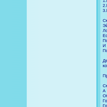
1.
2
3
С
Э
Л
Ес
П
И 
По
Де
к
П
С
А
О
Г
Г