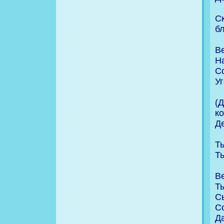
С
б
В
Н
Со
Уг
(
ко
Д
Т
Т
В
Т
С
С
Д