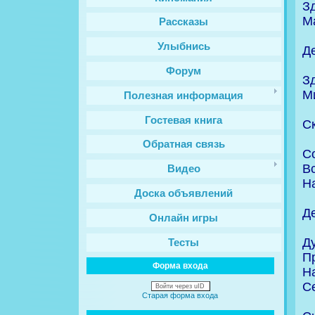
З
М
Рассказы
Улыбнись
Д
Форум
Зд
М
Полезная информация
Гостевая книга
С
Обратная связь
Со
В
Видео
Н
Доска объявлений
Д
Онлайн игры
Д
Тесты
Пр
Форма входа
На
С
Войти через uID
Старая форма входа