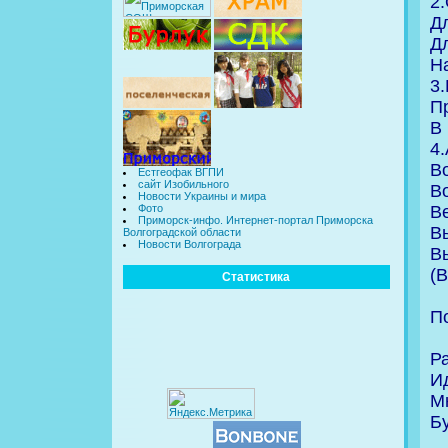
2
Д
Д
На
3.
Пр
В 
4.
Во
Естгеофак ВГПИ
сайт Изобильного
В
Новости Украины и мира
В
Фото
Приморск-инфо. Интернет-портал Приморска
В
Волгоградской области
Новости Волгограда
В
(
Статистика
П
Ра
И
Мн
Бу