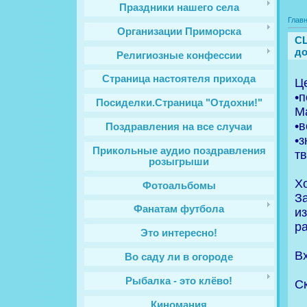
Праздники нашего села
Глав
Организации Приморска
С
до
Религиозные конфессии
Cтраница настоятеля прихода
Ц
•
Посиделки.Страница "Отдохни!"
М
•в
Поздравления на все случаи
•
Прикольные аудио поздравления
тв
розыгрыши
Х
Фотоальбомы
З
Фанатам футбола
и
ра
Это интересно!
В
Во саду ли в огороде
Рыбалка - это клёво!
С
Киномания