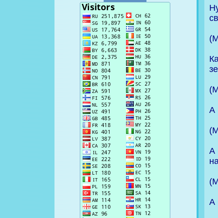
Н
св
(
К
з
(
А 
(
А
на
(
А 