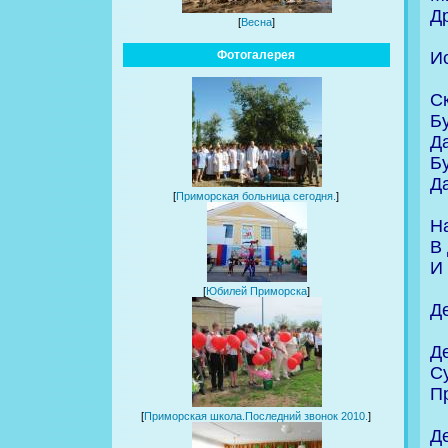
Д
[
Весна
]
И
Фотогалерея
С
Б
Д
Б
Да
[
Приморская больница сегодня.
]
Н
В
И
[
Юбилей Приморска
]
Д
Д
С
П
[
Приморская школа.Последний звонок 2010.
]
Де