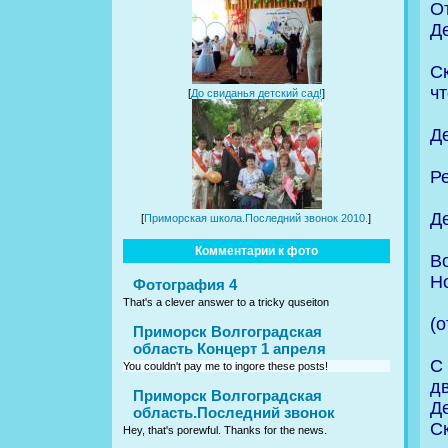
От
Д
С
ч
[
До свиданья детский сад!
]
Д
Р
Д
[
Приморская школа.Последний звонок 2010.
]
Комментарии к фото
В
Н
Фотография 4
That's a clever answer to a tricky quseiton
(о
Приморск Волгоградская
область Концерт 1 апреля
С
You couldn't pay me to ingore these posts!
д
Приморск Волгоградская
Де
область.Последний звонок
С
Hey, that's porewful. Thanks for the news.