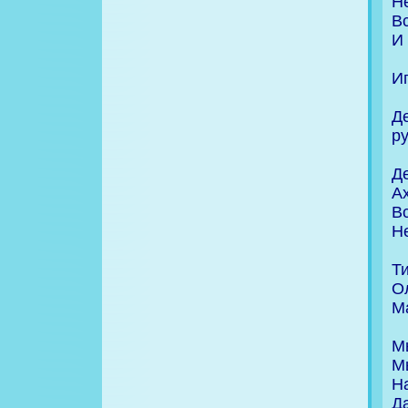
Н
В
И
И
Д
р
Де
А
Вс
Н
Ти
О
М
М
М
Н
Да