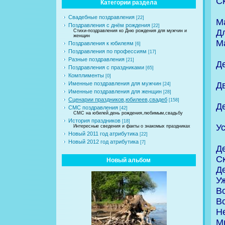
С
Категории раздела
Свадебные поздравления
[22]
М
Поздравления с днём рождения
[22]
Д
Стихи-поздравления ко Дню рождения для мужчин и
женщин
М
Поздравления к юбилеям
[6]
Поздравления по профессиям
[17]
Разные поздравления
[21]
Д
Поздравления с праздниками
[65]
Комплименты
[0]
Д
Именные поздравления для мужчин
[24]
Именные поздравления для женщин
[28]
Сценарии праздников,юбилеев,свадеб
[158]
Д
СМС поздравления
[42]
СМС на юбилей,день рождения,любимым,свадьбу
История праздников
[18]
Ус
Интересные сведения и факты о знакомых праздниках
Новый 2011 год атрибутика
[22]
Новый 2012 год атрибутика
[7]
Д
С
Новый альбом
Де
У
В
Вс
Не
М