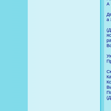
А 
Д
а 
(
я
ра
В
Ух
П
С
Ка
К
В
П
(