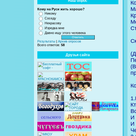
Наш опрос
К
М
Кому на Руси жить хорошо?
Никому
К
Соседу
М
Некрасову
С
Изредка мне
Давно ищу этого человека
Ск
Результаты
|
Архив опросов
Всего ответов:
58
(
Друзья сайта
Пе
(
п
К
1.
К
В
И 
И 
Ч