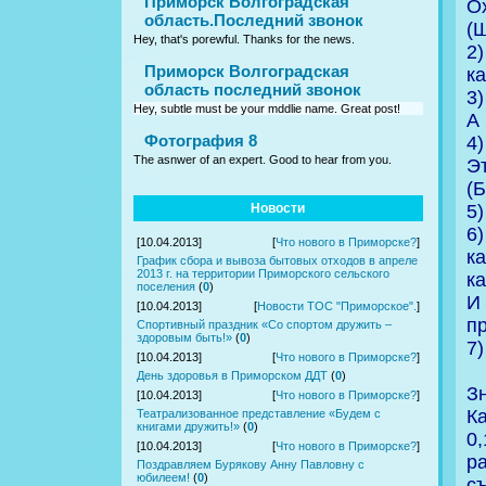
Приморск Волгоградская
О
область.Последний звонок
(
Hey, that's porewful. Thanks for the news.
2
Приморск Волгоградская
ка
область последний звонок
3
Hey, subtle must be your mddlie name. Great post!
А
Фотография 8
4)
The asnwer of an expert. Good to hear from you.
Эт
(Б
5
Новости
6
[10.04.2013]
[
Что нового в Приморске?
]
к
График сбора и вывоза бытовых отходов в апреле
2013 г. на территории Приморского сельского
к
поселения
(
0
)
И
[10.04.2013]
[
Новости ТОС "Приморское".
]
п
Спортивный праздник «Со спортом дружить –
здоровым быть!»
(
0
)
7)
[10.04.2013]
[
Что нового в Приморске?
]
День здоровья в Приморском ДДТ
(
0
)
З
[10.04.2013]
[
Что нового в Приморске?
]
К
Театрализованное представление «Будем с
книгами дружить!»
(
0
)
0
[10.04.2013]
[
Что нового в Приморске?
]
р
Поздравляем Бурякову Анну Павловну с
юбилеем!
(
0
)
с