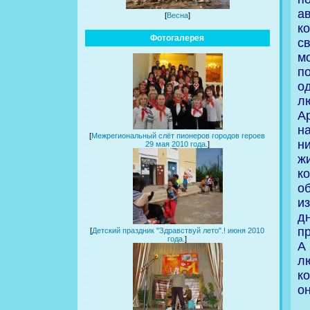
а
[
Весна
]
к
Фотогалерея
с
мо
п
о
л
А
н
[
Межрегиональный слёт пионеров городов героев
н
29 мая 2010 года.
]
ж
к
о
и
д
п
[
Детский праздник "Здравствуй лето".! июня 2010
года.
]
А
л
к
о