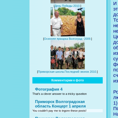
И 
[
День Победы 2010.
]
э
д
Т
н
н
Ц
[
Осенняя ярмарка Волгоград -2009.
]
д
о
и
с
ф
п
[
Приморская школа.Последний звонок 2010.
]
с
и
Комментарии к фото
Фотография 4
Р
That's a clever answer to a tricky quseiton
л
Приморск Волгоградская
1)
область Концерт 1 апреля
П
You couldn't pay me to ingore these posts!
Н