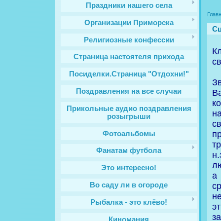
Праздники нашего села
Глав
Организации Приморска
Сц
Религиозные конфессии
К
Cтраница настоятеля прихода
с
Посиделки.Страница "Отдохни!"
З
Поздравления на все случаи
В
к
Прикольные аудио поздравления
н
розыгрыши
с
п
Фотоальбомы
т
Фанатам футбола
н
л
Это интересно!
а
с
Во саду ли в огороде
н
Рыбалка - это клёво!
э
з
Киномания