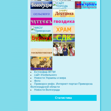
Естгеофак ВГПИ
сайт Изобильного
Новости Украины и мира
Фото
Приморск-инфо. Интернет-портал Приморска
Волгоградской области
Новости Волгограда
Статистика