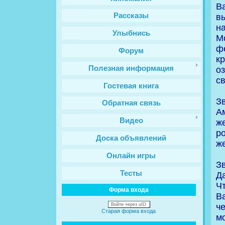
В
Рассказы
в
н
Улыбнись
М
ф
Форум
к
Полезная информация
о
с
Гостевая книга
З
Обратная связь
Ам
Видео
ж
р
Доска объявлений
ж
Онлайн игры
З
Тесты
Д
Ч
Форма входа
В
ч
Войти через uID
Старая форма входа
м