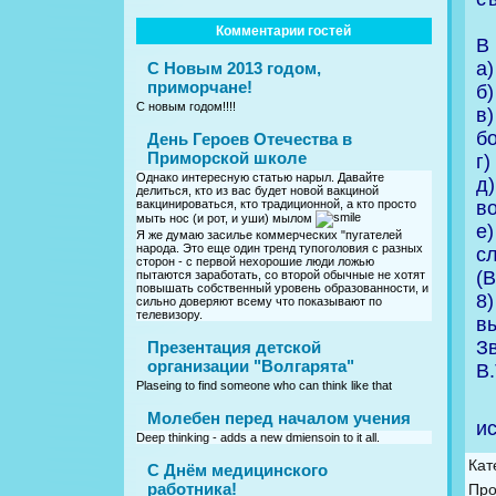
Комментарии гостей
В
а
С Новым 2013 годом,
приморчане!
б
С новым годом!!!!
в
б
День Героев Отечества в
Приморской школе
г
Однако интересную статью нарыл. Давайте
д
делиться, кто из вас будет новой вакциной
в
вакцинироваться, кто традиционной, а кто просто
мыть нос (и рот, и уши) мылом
е)
Я же думаю засилье коммерческих "пугателей
народа. Это еще один тренд тупоголовия с разных
сл
сторон - с первой нехорошие люди ложью
(
пытаются заработать, со второй обычные не хотят
повышать собственный уровень образованности, и
8
сильно доверяют всему что показывают по
телевизору.
в
З
Презентация детской
организации "Волгарята"
В
Plaseing to find someone who can think like that
Молебен перед началом учения
ис
Deep thinking - adds a new dmiensoin to it all.
Кат
C Днём медицинского
работника!
Про