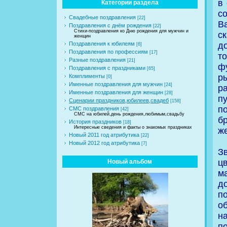
в
Категории раздела
с
Свадебные поздравления
[22]
В
Поздравления с днём рождения
[22]
Стихи-поздравления ко Дню рождения для мужчин и
ск
женщин
д
Поздравления к юбилеям
[6]
Поздравления по профессиям
[17]
т
Разные поздравления
[21]
ф
Поздравления с праздниками
[65]
р
Комплименты
[0]
Именные поздравления для мужчин
[24]
р
Именные поздравления для женщин
[28]
п
Сценарии праздников,юбилеев,свадеб
[158]
п
СМС поздравления
[42]
СМС на юбилей,день рождения,любимым,свадьбу
б
История праздников
[18]
Интересные сведения и факты о знакомых праздниках
ж
Новый 2011 год атрибутика
[22]
Новый 2012 год атрибутика
[7]
З
ц
Новый альбом
м
д
п
о
на
по