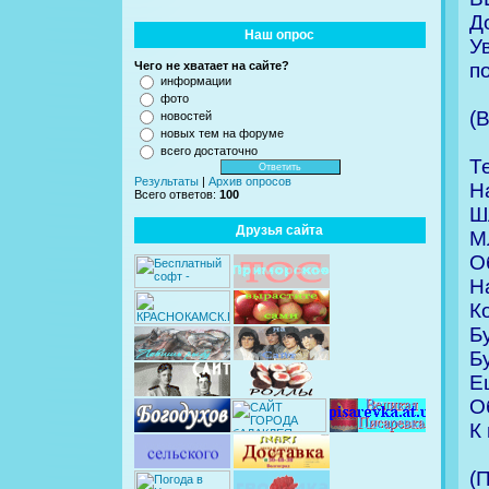
Д
Наш опрос
У
п
Чего не хватает на сайте?
информации
фото
(
новостей
новых тем на форуме
всего достаточно
Т
Результаты
|
Архив опросов
Н
Всего ответов:
100
Ш
Друзья сайта
М
О
Н
К
Б
Б
Е
О
К
(