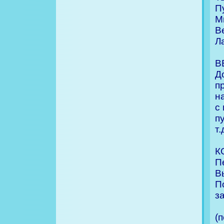
П
М
В
Ла
В
Д
п
н
с
п
т.
К
П
В
П
з
(