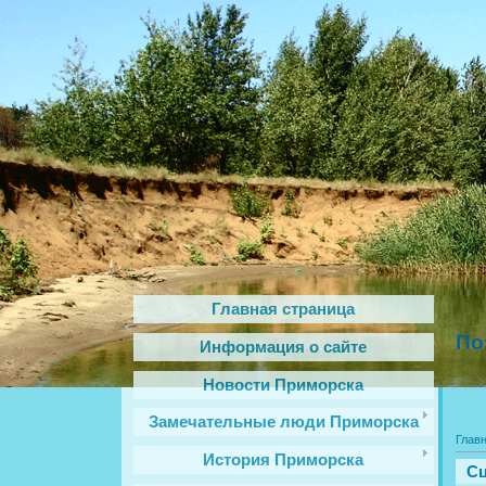
Главная страница
По
Информация о сайте
Новости Приморска
Замечательные люди Приморска
Глав
История Приморска
Сц