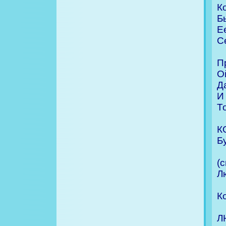
К
Б
Е
С
П
О
Д
И
Т
К
Б
(
Л
К
Л