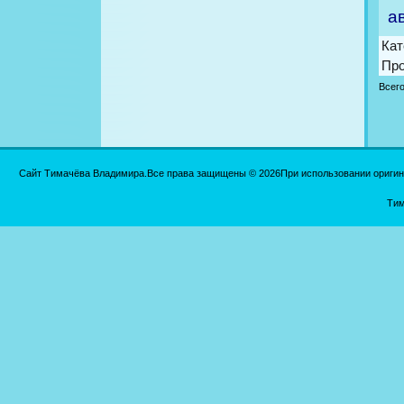
а
Кат
Пр
Всег
Сайт Тимачёва Владимира.Все права защищены © 2026При использовании оригинал
Тим