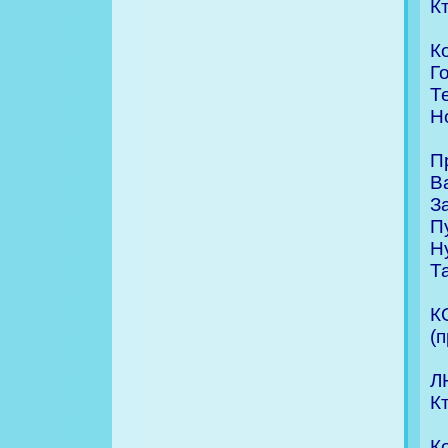
К
К
Г
Т
Н
П
В
З
П
Н
Т
К
(
Л
К
К