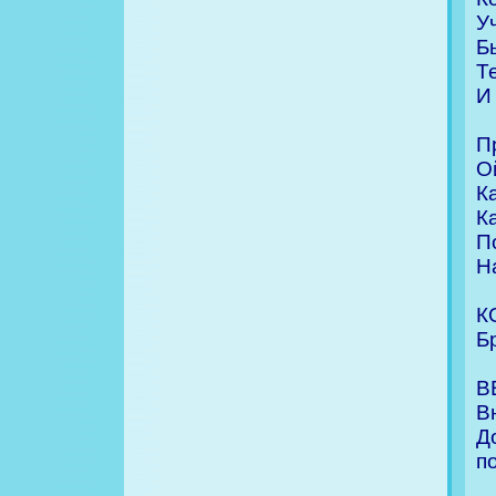
У
Б
Т
И
П
О
К
К
П
Н
К
Б
В
В
Д
п