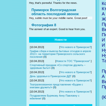
Ко
Hey, that's porewful. Thanks for the news.
Кт
Приморск Волгоградская
А
область последний звонок
Ж
Hey, subtle must be your mddlie name. Great post!
П
Фотография 8
В
The asnwer of an expert. Good to hear from you.
П
И
Новости
И
[10.04.2013]
[
Что нового в Приморске?
]
Н
График сбора и вывоза бытовых отходов в апреле
2013 г. на территории Приморского сельского
Н
поселения
(
0
)
Т
[10.04.2013]
[
Новости ТОС "Приморское".
]
Спортивный праздник «Со спортом дружить –
здоровым быть!»
(
0
)
П
[10.04.2013]
[
Что нового в Приморске?
]
А
День здоровья в Приморском ДДТ
(
0
)
В
[10.04.2013]
[
Что нового в Приморске?
]
Театрализованное представление «Будем с
П
книгами дружить!»
(
0
)
[10.04.2013]
[
Что нового в Приморске?
]
Поздравляем Бурякову Анну Павловну с
(
юбилеем!
(
0
)