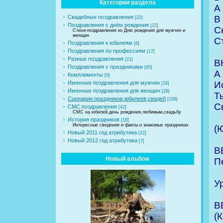
Категории раздела
А
В
Свадебные поздравления
[22]
Поздравления с днём рождения
[22]
С
Стихи-поздравления ко Дню рождения для мужчин и
женщин
С
Поздравления к юбилеям
[6]
Поздравления по профессиям
[17]
Разные поздравления
[21]
В
Поздравления с праздниками
[65]
А
Комплименты
[0]
И
Именные поздравления для мужчин
[24]
Именные поздравления для женщин
[28]
Т
Сценарии праздников,юбилеев,свадеб
[158]
С
СМС поздравления
[42]
СМС на юбилей,день рождения,любимым,свадьбу
История праздников
[18]
Интересные сведения и факты о знакомых праздниках
(
Новый 2011 год атрибутика
[22]
Новый 2012 год атрибутика
[7]
В
Новый альбом
П
У
В
(