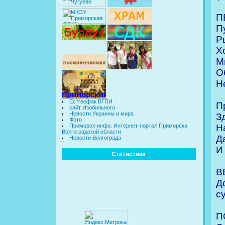
П
П
Р
Х
М
О
Н
Естгеофак ВГПИ
П
сайт Изобильного
Новости Украины и мира
З
Фото
Н
Приморск-инфо. Интернет-портал Приморска
Волгоградской области
Д
Новости Волгограда
И
Статистика
В
Д
су
П