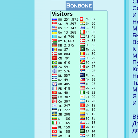
С
С
И
Н
М
Б
В
К
М
П
К
Н
Т
М
Я
И
В
Д
д