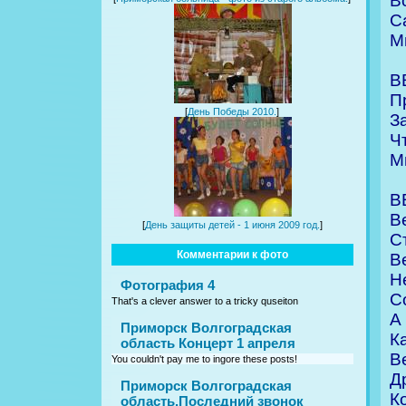
В
С
М
В
П
[
День Победы 2010.
]
З
Ч
М
В
В
[
День защиты детей - 1 июня 2009 год.
]
С
Комментарии к фото
В
Н
Фотография 4
С
That's a clever answer to a tricky quseiton
А
Приморск Волгоградская
К
область Концерт 1 апреля
В
You couldn't pay me to ingore these posts!
Д
Приморск Волгоградская
К
область.Последний звонок