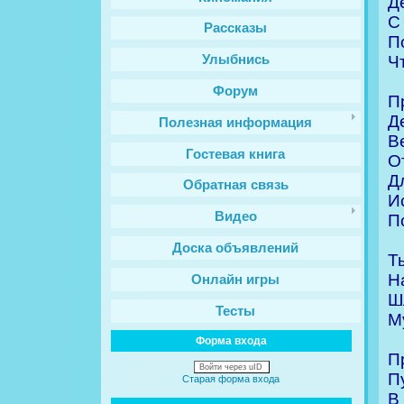
Д
С
Рассказы
П
Ч
Улыбнись
Форум
П
Д
Полезная информация
В
Гостевая книга
О
Д
Обратная связь
И
Видео
П
Доска объявлений
Т
Н
Онлайн игры
Ш
Тесты
М
Форма входа
П
Войти через uID
П
Старая форма входа
В