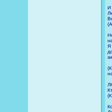
И
Л
В
(
Н
н
Я
д
а
(
на
Л
К
(
К