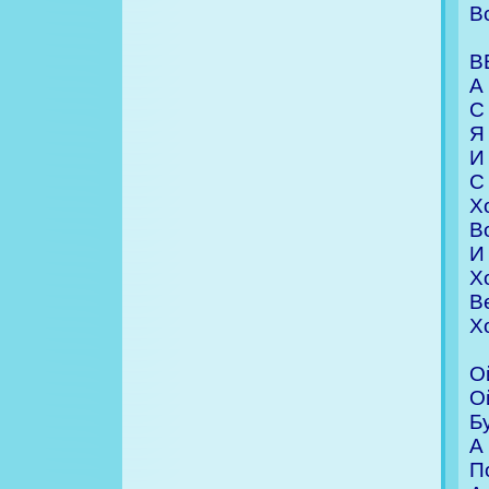
В
В
А
С
Я
И
С
Х
В
И
Х
В
Х
О
О
Б
А
П