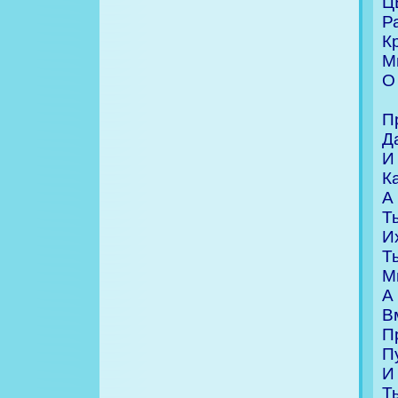
Ц
Р
К
М
О
П
Д
И
К
А
Т
И
Т
М
А
В
П
П
И
Т