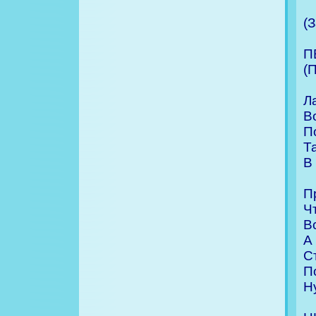
(
П
(
Ла
В
П
Т
В
П
Ч
В
А
С
П
Н