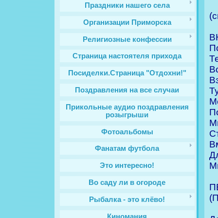
Праздники нашего села
(
Организации Приморска
В
Религиозные конфессии
П
Cтраница настоятеля прихода
Т
В
Посиделки.Страница "Отдохни!"
В
Т
Поздравления на все случаи
М
Прикольные аудио поздравления
П
розыгрыши
М
Фотоальбомы
С
В
Фанатам футбола
Д
М
Это интересно!
Во саду ли в огороде
П
(
Рыбалка - это клёво!
Киномания