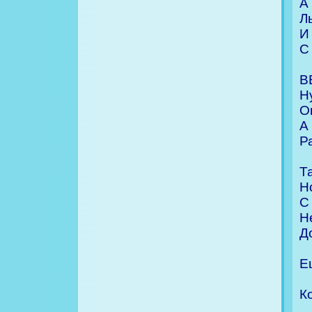
А
Л
И 
С
В
Ну
О
А
Р
Т
Н
С
Н
Д
Е
К