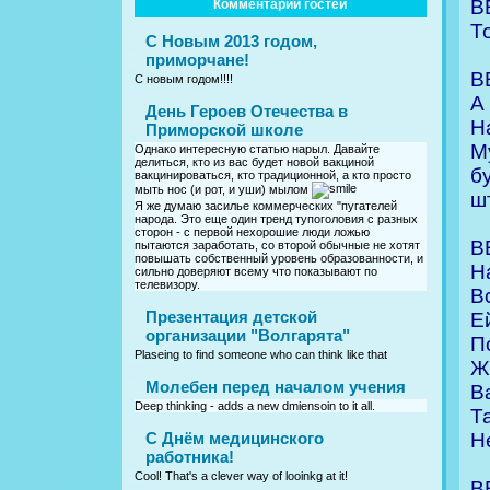
В
Комментарии гостей
Т
С Новым 2013 годом,
приморчане!
В
С новым годом!!!!
А
День Героев Отечества в
Н
Приморской школе
М
Однако интересную статью нарыл. Давайте
делиться, кто из вас будет новой вакциной
б
вакцинироваться, кто традиционной, а кто просто
мыть нос (и рот, и уши) мылом
ш
Я же думаю засилье коммерческих "пугателей
народа. Это еще один тренд тупоголовия с разных
сторон - с первой нехорошие люди ложью
В
пытаются заработать, со второй обычные не хотят
повышать собственный уровень образованности, и
Н
сильно доверяют всему что показывают по
телевизору.
В
Презентация детской
Е
организации "Волгарята"
П
Plaseing to find someone who can think like that
Ж
Молебен перед началом учения
В
Deep thinking - adds a new dmiensoin to it all.
Т
Н
C Днём медицинского
работника!
Cool! That's a clever way of looinkg at it!
В