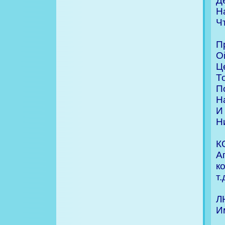
Д
Н
Ч
П
О
Ц
Т
П
Н
И
Н
К
А
к
т.
Л
И