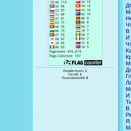
Д
М
Н
Ч
В
И
Ч
К
К
М
Д
Онлайн всего:
1
Гостей:
1
Г
Пользователей:
0
Л
М
И
Т
В
Р
Я
М