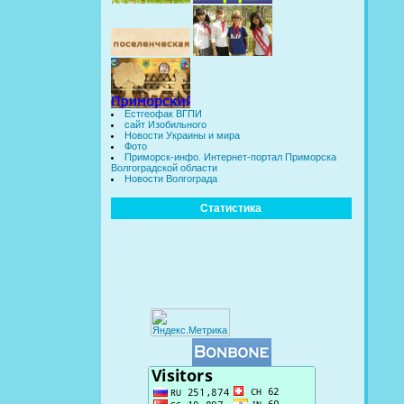
Естгеофак ВГПИ
сайт Изобильного
Новости Украины и мира
Фото
Приморск-инфо. Интернет-портал Приморска
Волгоградской области
Новости Волгограда
Статистика