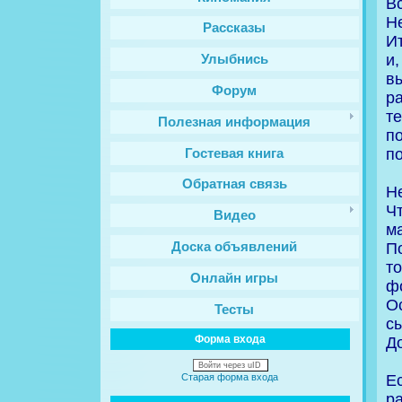
В
Н
Рассказы
И
и
Улыбнись
в
Форум
р
т
Полезная информация
п
п
Гостевая книга
Обратная связь
Н
Ч
Видео
м
П
Доска объявлений
т
Онлайн игры
ф
О
Тесты
с
Форма входа
Д
Войти через uID
Е
Старая форма входа
р