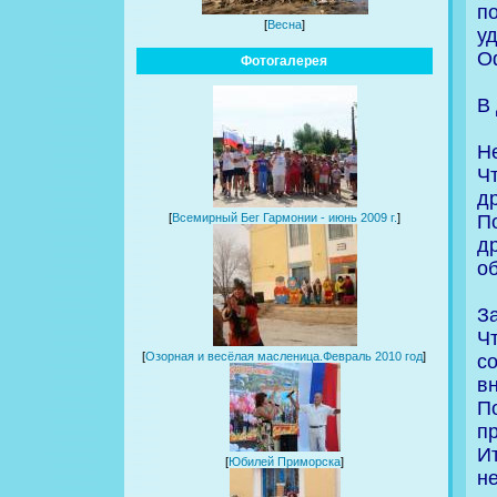
п
[
Весна
]
у
О
Фотогалерея
В
Н
Ч
др
П
[
Всемирный Бег Гармонии - июнь 2009 г.
]
д
о
З
Ч
[
Озорная и весёлая масленица.Февраль 2010 год
]
с
в
П
пр
Ит
[
Юбилей Приморска
]
н