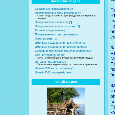
Категории раздела
Свадебные поздравления
П
[22]
Поздравления с днём рождения
[22]
Ч
Стихи-поздравления ко Дню рождения для мужчин и
женщин
с
Поздравления к юбилеям
[6]
П
Поздравления по профессиям
[17]
Разные поздравления
о
[21]
Поздравления с праздниками
[65]
с
Комплименты
[0]
Именные поздравления для мужчин
[24]
З
Именные поздравления для женщин
[28]
Сценарии праздников,юбилеев,свадеб
[158]
Ч
СМС поздравления
[42]
га
СМС на юбилей,день рождения,любимым,свадьбу
История праздников
[18]
П
Интересные сведения и факты о знакомых праздниках
п
Новый 2011 год атрибутика
[22]
Новый 2012 год атрибутика
[7]
б
Новый альбом
З
Ч
о
во
П
к