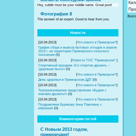
Кат
Hey, subtle must be your mddlie name. Great post!
Про
Фотография 8
Всег
The asnwer of an expert. Good to hear from you.
Новости
[10.04.2013]
[
Что нового в Приморске?
]
График сбора и вывоза бытовых отходов в апреле
2013 г. на территории Приморского сельского
поселения
(
0
)
[10.04.2013]
[
Новости ТОС "Приморское".
]
Спортивный праздник «Со спортом дружить –
здоровым быть!»
(
0
)
[10.04.2013]
[
Что нового в Приморске?
]
День здоровья в Приморском ДДТ
(
0
)
[10.04.2013]
[
Что нового в Приморске?
]
Театрализованное представление «Будем с
книгами дружить!»
(
0
)
[10.04.2013]
[
Что нового в Приморске?
]
Поздравляем Бурякову Анну Павловну с
юбилеем!
(
0
)
Комментарии гостей
С Новым 2013 годом,
приморчане!