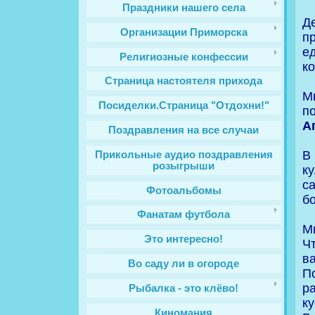
Праздники нашего села
Д
Организации Приморска
п
е
Религиозные конфессии
ко
Cтраница настоятеля прихода
М
Посиделки.Страница "Отдохни!"
п
А
Поздравления на все случаи
В
Прикольные аудио поздравления
розыгрыши
к
с
Фотоальбомы
б
Фанатам футбола
М
Это интересно!
Ч
в
Во саду ли в огороде
П
р
Рыбалка - это клёво!
к
Киномания