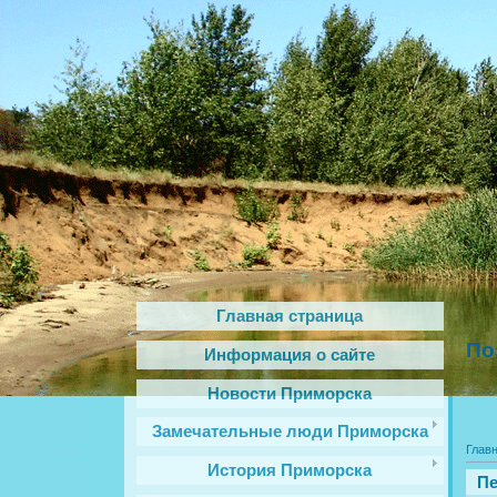
Главная страница
По
Информация о сайте
Новости Приморска
Замечательные люди Приморска
Глав
История Приморска
Пе