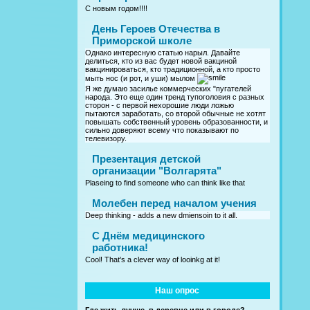
С новым годом!!!!
День Героев Отечества в
Приморской школе
Однако интересную статью нарыл. Давайте
делиться, кто из вас будет новой вакциной
вакцинироваться, кто традиционной, а кто просто
мыть нос (и рот, и уши) мылом
Я же думаю засилье коммерческих "пугателей
народа. Это еще один тренд тупоголовия с разных
сторон - с первой нехорошие люди ложью
пытаются заработать, со второй обычные не хотят
повышать собственный уровень образованности, и
сильно доверяют всему что показывают по
телевизору.
Презентация детской
организации "Волгарята"
Plaseing to find someone who can think like that
Молебен перед началом учения
Deep thinking - adds a new dmiensoin to it all.
C Днём медицинского
работника!
Cool! That's a clever way of looinkg at it!
Наш опрос