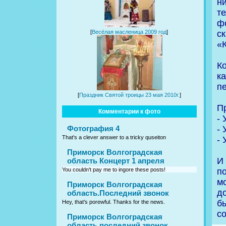
н
т
ф
с
[
Весёлая масленица 2009 год
]
«
К
к
п
[
Праздник Святой троицы 23 мая 2010г.
]
П
Комментарии к фото
- 
- 
Фотография 4
That's a clever answer to a tricky quseiton
- 
Приморск Волгоградская
И
область Концерт 1 апреля
п
You couldn't pay me to ingore these posts!
м
Приморск Волгоградская
д
область.Последний звонок
бы
Hey, that's porewful. Thanks for the news.
со
Приморск Волгоградская
область последний звонок