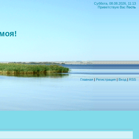
Суббота, 08.08.2026, 11:13
Приветствую Вас
Гость
моя!
Главная
|
Регистрация
|
Вход
|
RSS