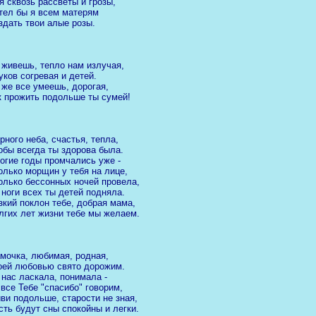
я сквозь рассветы и грозы,
тел бы я всем матерям
здать твои алые розы.
 живешь, тепло нам излучая,
уков согревая и детей.
 же все умеешь, дорогая,
к прожить подольше ты сумей!
рного неба, счастья, тепла,
обы всегда ты здорова была.
огие годы промчались уже -
олько морщин у тебя на лице,
олько бессонных ночей провела,
 ноги всех ты детей подняла.
зкий поклон тебе, добрая мама,
лгих лет жизни тебе мы желаем.
мочка, любимая, родная,
оей любовью свято дорожим.
 нас ласкала, понимала -
 все Тебе "спасибо" говорим,
ви подольше, старости не зная,
сть будут сны спокойны и легки.