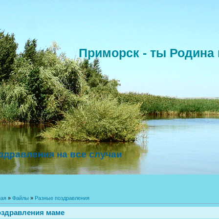
Приморск - ты Родина 
здравления на все случаи
ная
»
Файлы
»
Разные поздравления
здравления маме