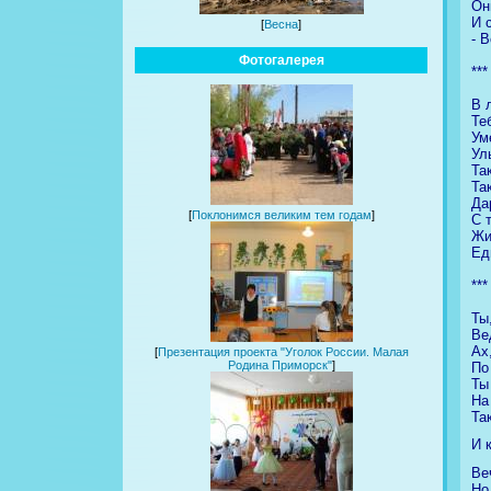
Он
И 
[
Весна
]
- 
Фотогалерея
***
В 
Те
Ум
Ул
Та
Та
Да
[
Поклонимся великим тем годам
]
С 
Жи
Ед
***
Ты
Ве
Ах
[
Презентация проекта "Уголок России. Малая
Родина Приморск"
]
По
Ты
На
Та
И 
Ве
Но