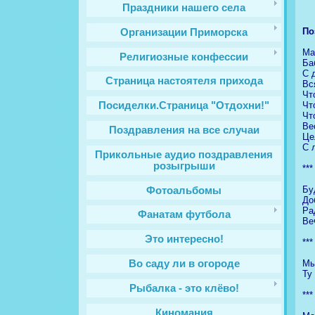
Праздники нашего села
По
Организации Приморска
Ма
Религиозные конфессии
Ба
С 
Cтраница настоятеля прихода
Вс
Чт
Чт
Посиделки.Страница "Отдохни!"
Чт
Ве
Поздравления на все случаи
Це
С 
Прикольные аудио поздравления
розыгрыши
***
Бу
Фотоальбомы
До
Ра
Фанатам футбола
Ве
Это интересно!
***
Мы
Во саду ли в огороде
Ту
Рыбалка - это клёво!
***
Киномания