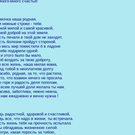
много-много счастья!
мочка наша родная,
и нежные строки - тебе.
мой милой и самой красивой,
мой доброй на этой земле.
сть печали в твой дом не заходят,
сть болезни пройдут стороной.
 весь мир поместили б в ладони
тебе подарили одной.
 и этого было бы мало,
об воздать за твою доброту,
 всю жизнь, наша милая мама,
ед тобой в неоплатном долгу.
асибо, родная, за то, что растила,
 то, что взамен ничего не просила.
о горе и радость деля пополам,
 всем лучшей доли желала ты нам.
асива, заботлива, нежно нежна,
 нам ежедневно и вечно нужна !
дь радостной, здоровой и счастливой,
дь все, что надо в жизни, ты встречала.
сть жизнь тебя на прочность испытала
Ты обладаешь жизненною силой.
отри, какая поросль за тобою,