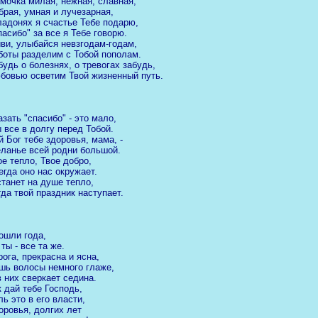
мочка милая, нежная, славная,
брая, умная и лучезарная,
ладонях я счастье Тебе подарю,
пасибо" за все я Тебе говорю.
ви, улыбайся невзгодам-годам,
боты разделим с Тобой пополам.
будь о болезнях, о тревогах забудь,
бовью осветим Твой жизненный путь.
азать "спасибо" - это мало,
 все в долгу перед Тобой.
й Бог тебе здоровья, мама, -
ланье всей родни большой.
ое тепло, Твое добро,
егда оно нас окружает.
станет на душе тепло,
гда твой праздник наступает.
ошли года,
 ты - все та же.
рога, прекрасна и ясна,
шь волосы немного глаже,
в них сверкает седина.
к дай тебе Господь,
ль это в его власти,
оровья, долгих лет