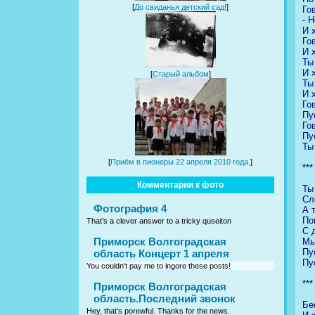
[
До свиданья детский сад!
]
Го
- 
И 
Го
И 
Ты
И 
[
Старый альбом
]
Ты
И 
Го
Пу
Го
Пу
Ты
[
Приём в пионеры 22 апреля 2010 года.
]
***
Комментарии к фото
Ты
Сл
Фотография 4
А 
По
That's a clever answer to a tricky quseiton
С 
Приморск Волгоградская
Мы
Пу
область Концерт 1 апреля
Пу
You couldn't pay me to ingore these posts!
***
Приморск Волгоградская
область.Последний звонок
Бе
Hey, that's porewful. Thanks for the news.