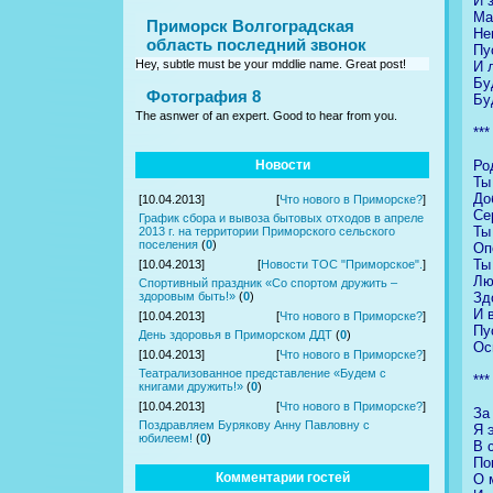
И 
Ма
Приморск Волгоградская
Не
область последний звонок
Пу
Hey, subtle must be your mddlie name. Great post!
И 
Бу
Фотография 8
Бу
The asnwer of an expert. Good to hear from you.
***
Ро
Новости
Ты
До
[10.04.2013]
[
Что нового в Приморске?
]
Се
График сбора и вывоза бытовых отходов в апреле
Ты
2013 г. на территории Приморского сельского
поселения
(
0
)
Оп
Ты
[10.04.2013]
[
Новости ТОС "Приморское".
]
Лю
Спортивный праздник «Со спортом дружить –
Зд
здоровым быть!»
(
0
)
И 
[10.04.2013]
[
Что нового в Приморске?
]
Пу
День здоровья в Приморском ДДТ
(
0
)
Ос
[10.04.2013]
[
Что нового в Приморске?
]
Театрализованное представление «Будем с
***
книгами дружить!»
(
0
)
[10.04.2013]
[
Что нового в Приморске?
]
За
Поздравляем Бурякову Анну Павловну с
Я 
юбилеем!
(
0
)
В 
По
Комментарии гостей
О 