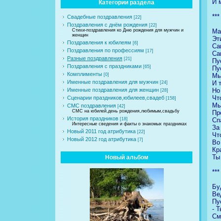
И 
Категории раздела
***
Свадебные поздравления
[22]
Поздравления с днём рождения
[22]
Ма
Стихи-поздравления ко Дню рождения для мужчин и
женщин
Эт
Поздравления к юбилеям
[6]
Са
Поздравления по профессиям
[17]
Са
Разные поздравления
[21]
Пу
Поздравления с праздниками
[65]
Пу
Комплименты
Мы
[0]
Именные поздравления для мужчин
И 
[24]
Но
Именные поздравления для женщин
[28]
Чт
Сценарии праздников,юбилеев,свадеб
[158]
Мы
СМС поздравления
[42]
СМС на юбилей,день рождения,любимым,свадьбу
Пр
История праздников
Сп
[18]
Интересные сведения и факты о знакомых праздниках
За
Новый 2011 год атрибутика
[22]
Чт
Новый 2012 год атрибутика
[7]
Во
Кр
Ты
Новый альбом
***
Бу
Ве
Пу
- 
См