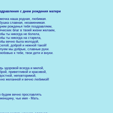
здравления с днем рождения матери
мочка наша родная, любимая.
бушка славная, незаменимая.
днем рожденья тебя поздравляем,
яческих благ в твоей жизни желаем,
обы ты никогда не болела,
обы ты никогда на старела,
обы вечно была молодой,
селой, доброй и нежной такой!
луем мы добрые, славные руки.
любовью к тебе, твои дети и внуки.
дь здоровой всегда и милой,
брой, приветливой и красивой,
достной, неповторимой,
чно желанной и вечно любимой!
 будем вечно прославлять
 женщину, чье имя - Мать.