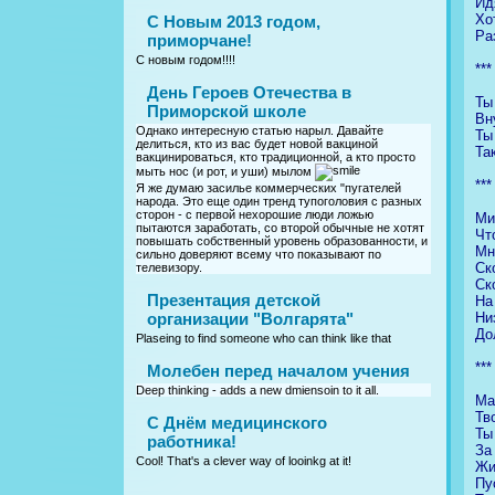
Ид
Хо
С Новым 2013 годом,
Ра
приморчане!
С новым годом!!!!
***
День Героев Отечества в
Ты
Приморской школе
Вн
Однако интересную статью нарыл. Давайте
Ты
делиться, кто из вас будет новой вакциной
Та
вакцинироваться, кто традиционной, а кто просто
мыть нос (и рот, и уши) мылом
***
Я же думаю засилье коммерческих "пугателей
народа. Это еще один тренд тупоголовия с разных
сторон - с первой нехорошие люди ложью
Ми
пытаются заработать, со второй обычные не хотят
Чт
повышать собственный уровень образованности, и
Мн
сильно доверяют всему что показывают по
Ск
телевизору.
Ск
Презентация детской
На
Ни
организации "Волгарята"
До
Plaseing to find someone who can think like that
***
Молебен перед началом учения
Deep thinking - adds a new dmiensoin to it all.
Ма
Тв
C Днём медицинского
Ты
работника!
За
Cool! That's a clever way of looinkg at it!
Жи
Пу