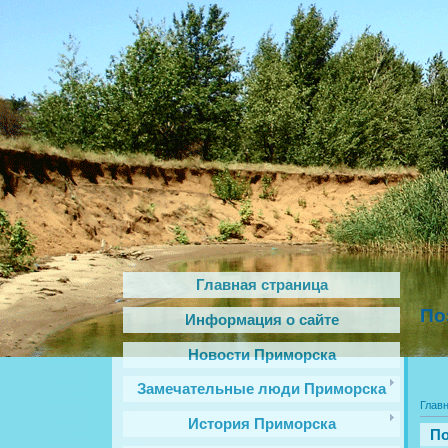
Главная страница
По
Информация о сайте
Новости Приморска
Замечательные люди Приморска
Глав
История Приморска
По