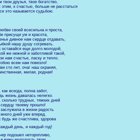
и твои друзья, твое богатство,
с этим, к счастью, больше не расстаться
Все это называется судьбою.
любви своей всесильна и проста,
бе присущи ум и красота,
енье дивное нам сердце отдавать,
ыбкой нашу душу согревать.
к оставайся еще долго молодой,
кой же нежной и заботливой такой,
ри нам счастье, ласку и тепло.
тобою всем нам повезло!
ви сто лет, очаг наш охраняя,
инственная, милая, родная!
, как всегда, полна забот,
дь жизнь давалась нелегко.
, сколько трудных, тяжких дней
 сердцу твоему прошло!
 заслужила в жизни радость
 много дней уже вперед.
к будь же счастлива, здорова
каждый день, и каждый год!
чер подошел неторопливо,
 я вижу молодость твою.