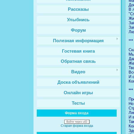
Ма
До
Рассказы
В 
"С
Жи
Улыбнись
За
За
Форум
Лю
Полезная информация
***
Ск
Гостевая книга
Мы
Да
Обратная связь
Же
Тв
Видео
Вс
И 
Ко
Доска объявлений
***
Онлайн игры
Пр
Тесты
Но
Ст
Ли
Форма входа
И 
Та
Войти через uID
Ко
Старая форма входа
Зд