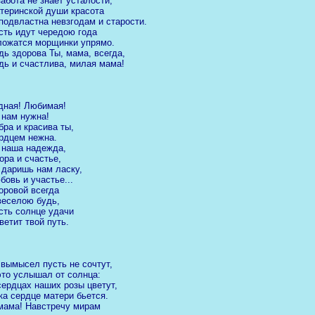
забота не знает усталости,
теринской души красота
подвластна невзгодам и старости.
сть идут чередою года
ложатся морщинки упрямо.
дь здорова Ты, мама, всегда,
дь и счастлива, милая мама!
дная! Любимая!
 нам нужна!
бра и красива ты,
рдцем нежна.
 наша надежда,
ора и счастье,
 даришь нам ласку,
бовь и участье...
оровой всегда
веселою будь,
сть солнце удачи
ветит твой путь.
 вымысел пусть не сочтут,
это услышал от солнца:
сердцах наших розы цветут,
ка сердце матери бьется.
мама! Навстречу мирам