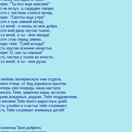
ворю: "Ты все еще красива!"
Но не вслух, а сердцем говорю.
хотя с листвою слился вечер,
ворю: "Светлы еще утра!"
хотя я чую зимний ветер,
 со мной - и жизнь ко мне добра.
хотя мой двор окутан тьмою,
 со мной, а ты - моя звезда!
хотя стою перед зимою,
ворю тебе: "Сияй всегда!"
сть кругом осенние ненастья,
ворю: О, как ты хороша!"
сть листва у осени во власти,
 со мной, а ты - моя душа.
 любовь материнскую нам отдала,
овно птица, от бед укрывала крылом.
теперь уже очередь наша настала
могать Тебе, мамочка наша, во всем.
днем рожденья, родная, Тебя поздравляем,
 желаем Тебе много радостных дней,
сть улыбки и счастье тебя согревают,
сть Тебя согревает вниманье детей!
сконечна Твоя доброта,