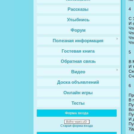
4
Рассказы
С 
Улыбнись
И 
Чт
Форум
Чт
Чт
Полезная информация
Чт
Гостевая книга
5
Обратная связь
В 
И 
Ск
Видео
Сч
Доска объявлений
6
Онлайн игры
Пр
В 
Тесты
Пу
Вс
Форма входа
Пу
И 
Войти через uID
Пу
Старая форма входа
Уд