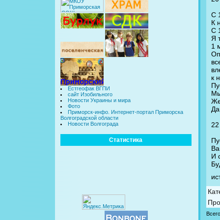
С 
К 
С 
Я 
1 
Оп
вс
вл
к 
Пу
Естгеофак ВГПИ
Мы
сайт Изобильного
Же
Новости Украины и мира
Фото
Да
Приморск-инфо. Интернет-портал Приморска
Волгоградской области
22
Новости Волгограда
Пу
Статистика
Ва
И 
Бу
ис
Кат
Про
Всег