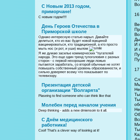
Вс
С Новым 2013 годом,
приморчане!
16
С новым годом!!!!
Ве
День Героев Отечества в
Пр
Приморской школе
Во
Однако интересную статью нарыл. Давайте
Ды
делиться, кто из вас будет новой вакциной
И 
вакцинироваться, кто традиционной, а кто просто
мыть нос (и рот, и уши) мылом
И 
Я же думаю засилье коммерческих "пугателей
Пу
народа. Это еще один тренд тупоголовия с разных
Пу
сторон - с первой нехорошие люди ложью
пытаются заработать, со второй обычные не хотят
повышать собственный уровень образованности, и
17
сильно доверяют всему что показывают по
телевизору.
Сл
Мы
Презентация детской
Не
организации "Волгарята"
Ты
Plaseing to find someone who can think like that
Ты
об
Молебен перед началом учения
Не
Deep thinking - adds a new dmiensoin to it all.
Об
Вс
C Днём медицинского
Ми
работника!
Ты
Cool! That's a clever way of looinkg at it!
Ка
Дл