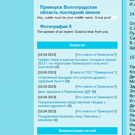
И 
Приморск Волгоградская
область последний звонок
14
Hey, subtle must be your mddlie name. Great post!
От
Фотография 8
С 
The asnwer of an expert. Good to hear from you.
Пу
Са
В 
Новости
Ще
[10.04.2013]
[
Что нового в Приморске?
]
15
График сбора и вывоза бытовых отходов в апреле
2013 г. на территории Приморского сельского
Пе
поселения
(
0
)
Кт
[10.04.2013]
[
Новости ТОС "Приморское".
]
Де
Спортивный праздник «Со спортом дружить –
Ми
здоровым быть!»
(
0
)
Зд
[10.04.2013]
[
Что нового в Приморске?
]
Эт
День здоровья в Приморском ДДТ
(
0
)
Вс
[10.04.2013]
[
Что нового в Приморске?
]
И 
Театрализованное представление «Будем с
Де
книгами дружить!»
(
0
)
Со
[10.04.2013]
[
Что нового в Приморске?
]
Ле
Поздравляем Бурякову Анну Павловну с
Се
юбилеем!
(
0
)
Им
Те
Комментарии гостей
К 