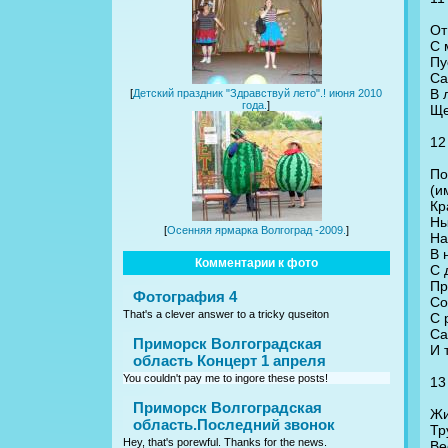
От
С 
Пу
Са
В 
[
Детский праздник "Здравствуй лето".! июня 2010
года.
]
Ще
12
По
(и
Кр
Ны
[
Осенняя ярмарка Волгоград -2009.
]
На
В 
Комментарии к фото
С 
Пр
Фотография 4
Со
That's a clever answer to a tricky quseiton
С 
Са
Приморск Волгоградская
И 
область Концерт 1 апреля
You couldn't pay me to ingore these posts!
13
Приморск Волгоградская
Жи
область.Последний звонок
Тр
Hey, that's porewful. Thanks for the news.
Ве