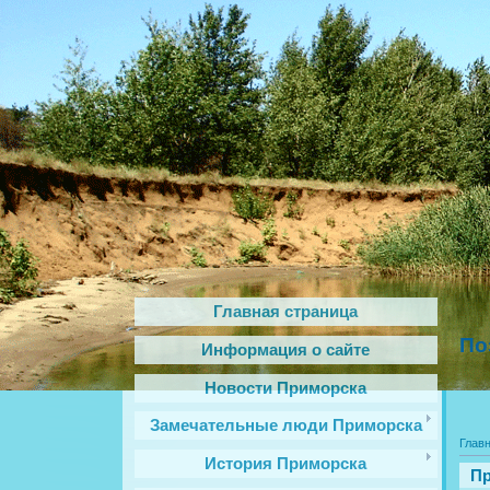
Главная страница
По
Информация о сайте
Новости Приморска
Замечательные люди Приморска
Глав
История Приморска
Пр