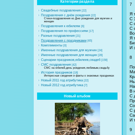
Категории раздела
7
Свадебные поздравления
[22]
Я 
Поздравления с днём рождения
[22]
С 
Стихи-поздравления ко Дню рождения для мужчин и
женщин
С 
Поздравления к юбилеям
[6]
С 
Поздравления по профессиям
[17]
Вс
Разные поздравления
[21]
Я 
Поздравления с праздниками
[65]
Би
Комплименты
[0]
И 
Именные поздравления для мужчин
[24]
Именные поздравления для женщин
[28]
8
Сценарии праздников,юбилеев,свадеб
[158]
СМС поздравления
[42]
По
СМС на юбилей,день рождения,любимым,свадьбу
Ма
История праздников
[18]
Кр
Интересные сведения и факты о знакомых праздниках
Новый 2011 год атрибутика
Ны
[22]
Новый 2012 год атрибутика
На
[7]
В 
С 
Новый альбом
Пр
Со
С 
Са
И 
9