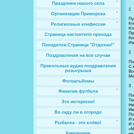
Праздники нашего села
1
Организации Приморска
Пу
Кт
Религиозные конфессии
Кт
Пр
Cтраница настоятеля прихода
Ко
Из
Посиделки.Страница "Отдохни!"
2
Поздравления на все случаи
По
Прикольные аудио поздравления
С 
розыгрыши
Вс
Ми
Фотоальбомы
3
Фанатам футбола
По
Те
Это интересно!
Не
Им
Во саду ли в огороде
По
И 
Рыбалка - это клёво!
И 
«М
Киномания
не