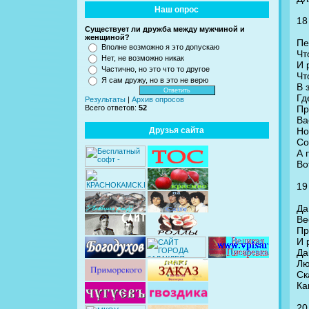
Наш опрос
18
Существует ли дружба между мужчиной и
женщиной?
Пе
Вполне возможно я это допускаю
Чт
Нет, не возможно никак
И 
Частично, но это что то другое
Чт
Я сам дружу, но в это не верю
В 
Гд
Результаты
|
Архив опросов
Пр
Всего ответов:
52
Ва
Но
Друзья сайта
Со
А 
Во
19
Да
Ве
Пр
И 
Да
Лю
Ск
Ка
20