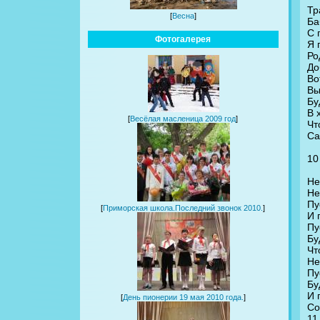
Тр
[
Весна
]
Ба
С 
Фотогалерея
Я 
Ро
До
Во
Вы
Бу
В 
[
Весёлая масленица 2009 год
]
Чт
Са
10
Не
Не
Пу
[
Приморская школа.Последний звонок 2010.
]
И 
Пу
Бу
Чт
Не
Пу
Бу
И 
[
День пионерии 19 мая 2010 года.
]
Со
11