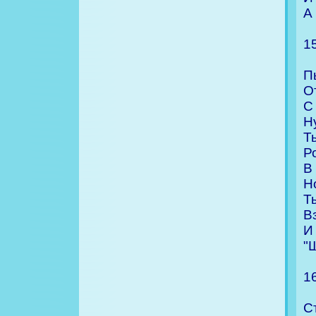
А
1
П
О
С
Н
Т
Р
В
Н
Т
В
И
"
1
С