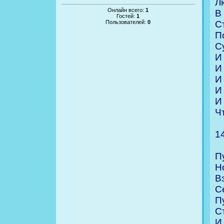
Л
Онлайн всего:
1
В
Гостей:
1
С
Пользователей:
0
П
С
И
И
И
И
И
Ч
1
П
Н
В
С
П
С
И