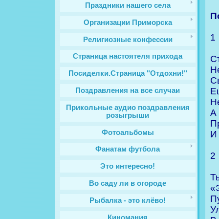
Праздники нашего села
П
Организации Приморска
1
Религиозные конфессии
Cтраница настоятеля прихода
С
Н
Посиделки.Страница "Отдохни!"
С
Е
Поздравления на все случаи
Н
Прикольные аудио поздравления
А
розыгрыши
П
Фотоальбомы
И
Фанатам футбола
2
Это интересно!
Т
Во саду ли в огороде
«
П
Рыбалка - это клёво!
У
Киномания