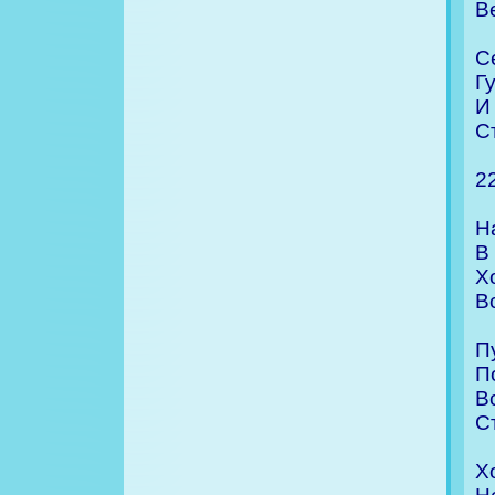
В
С
Г
И
С
2
Н
В
Х
В
П
П
В
С
Х