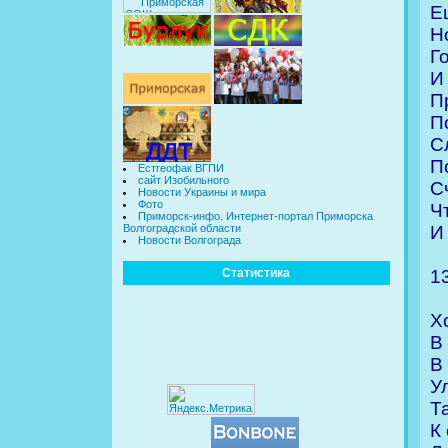
Е
Н
Г
И
П
П
С
П
Естгеофак ВГПИ
сайт Изобильного
С
Новости Украины и мира
Фото
Ч
Приморск-инфо. Интернет-портал Приморска
И
Волгоградской области
Новости Волгограда
1
Статистика
Х
В
В
У
Т
К