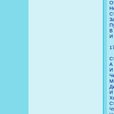
О
Н
С
З
П
В
И
1
С
А
И
Ч
М
Д
И
Х
С
Ч