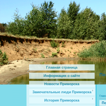
Главная страница
По
Информация о сайте
Новости Приморска
Замечательные люди Приморска
Глав
История Приморска
По