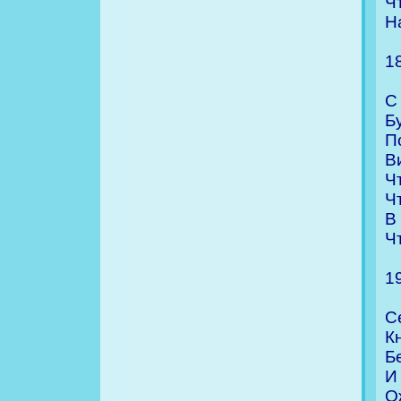
Ч
Н
1
С
Б
П
В
Ч
Ч
В
Ч
1
С
Кн
Б
И
О