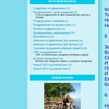
Категории раздела
К
Свадебные поздравления
[22]
Поздравления с днём рождения
[22]
Т
Стихи-поздравления ко Дню рождения для мужчин и
женщин
Н
Поздравления к юбилеям
[6]
Н
Поздравления по профессиям
[17]
Разные поздравления
[21]
Поздравления с праздниками
[65]
5
Комплименты
[0]
Именные поздравления для мужчин
[24]
Именные поздравления для женщин
[28]
З
Сценарии праздников,юбилеев,свадеб
[158]
В
СМС поздравления
[42]
СМС на юбилей,день рождения,любимым,свадьбу
С
История праздников
[18]
Интересные сведения и факты о знакомых праздниках
И
Новый 2011 год атрибутика
[22]
П
Новый 2012 год атрибутика
[7]
И
Новый альбом
Е
К
6
Н