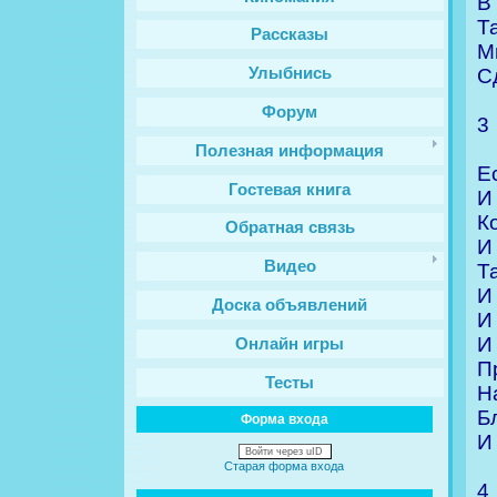
В
Т
Рассказы
М
С
Улыбнись
Форум
3
Полезная информация
Е
Гостевая книга
И
К
Обратная связь
И
Видео
Т
И
Доска объявлений
И
И
Онлайн игры
П
Тесты
Н
Б
Форма входа
И
Войти через uID
Старая форма входа
4