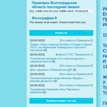
Приморск Волгоградская
область последний звонок
И
Hey, subtle must be your mddlie name. Great post!
Е
Фотография 8
П
The asnwer of an expert. Good to hear from you.
И
Новости
1
[10.04.2013]
[
Что нового в Приморске?
]
Т
График сбора и вывоза бытовых отходов в апреле
2013 г. на территории Приморского сельского
С
поселения
(
0
)
[10.04.2013]
[
Новости ТОС "Приморское".
]
Н
Спортивный праздник «Со спортом дружить –
И
здоровым быть!»
(
0
)
1
[10.04.2013]
[
Что нового в Приморске?
]
День здоровья в Приморском ДДТ
(
0
)
[10.04.2013]
[
Что нового в Приморске?
]
Ж
Театрализованное представление «Будем с
книгами дружить!»
(
0
)
У
[10.04.2013]
[
Что нового в Приморске?
]
Т
Поздравляем Бурякову Анну Павловну с
Т
юбилеем!
(
0
)
Комментарии гостей
П