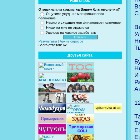
Наш опрос
В
Отразился ли кризис на Вашем благополучии?
С
Ощутимо ухудшил мое финансовое
положение
Немного ухудшил мое финансовое положение
В
Никак на мне не отразился
У
Удалось на кризисе заработать
Н
Результаты
|
Архив опросов
Всего ответов:
62
Т
Друзья сайта
Б
Н
И
Р
А
1
Т
Т
Е
Е