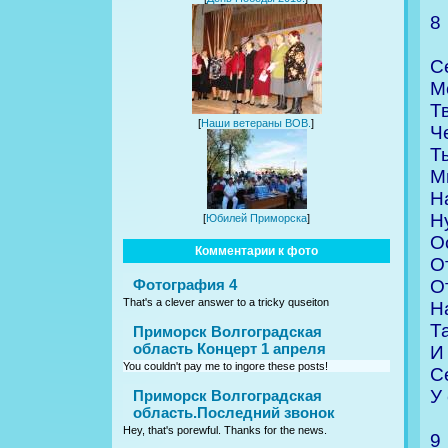
8
С
М
Т
[
Наши ветераны ВОВ.
]
Ч
Т
М
Н
Н
[
Юбилей Приморска
]
О
Комментарии к фото
О
О
Фотография 4
That's a clever answer to a tricky quseiton
Н
Т
Приморск Волгоградская
область Концерт 1 апреля
И
You couldn't pay me to ingore these posts!
С
У
Приморск Волгоградская
область.Последний звонок
Hey, that's porewful. Thanks for the news.
9