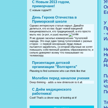
У
С Новым 2013 годом,
приморчане!
О
С новым годом!!!!
Е
День Героев Отечества в
Приморской школе
У
Однако интересную статью нарыл. Давайте
П
делиться, кто из вас будет новой вакциной
вакцинироваться, кто традиционной, а кто просто
-
мыть нос (и рот, и уши) мылом
И
Я же думаю засилье коммерческих "пугателей
народа. Это еще один тренд тупоголовия с разных
сторон - с первой нехорошие люди ложью
пытаются заработать, со второй обычные не хотят
Н
повышать собственный уровень образованности, и
сильно доверяют всему что показывают по
Н
телевизору.
Д
Презентация детской
Н
организации "Волгарята"
Plaseing to find someone who can think like that
П
Молебен перед началом учения
И
Deep thinking - adds a new dmiensoin to it all.
Ч
C Днём медицинского
П
работника!
Cool! That's a clever way of looinkg at it!
Т
Н