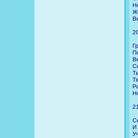
Н
Ж
В
2
Г
П
В
С
Т
Т
Р
Н
2
С
И
Уч