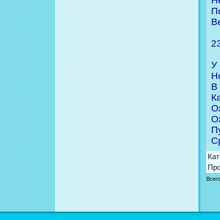
Н
П
В
2
У
Н
В
К
О
О
П
С
Кат
Пр
Всег