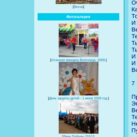
О
[
Весна
]
К
Т
Фотогалерея
И
В
Т
Т
Т
И
[
Осенняя ярмарка Волгоград -2009.
]
И
В
7
П
[
День защиты детей - 1 июня 2009 год.
]
Э
В
Т
Н
П
[
День Победы 2010.
]