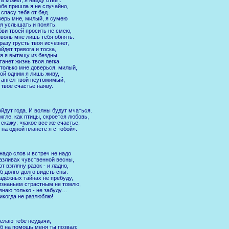
ебе пришла я не случайно,
 спасу тебя от бед.
ерь мне, милый, я сумею
я услышать и понять.
ви твоей просить не смею,
воль мне лишь тебя обнять.
разу грусть твоя исчезнет,
йдет тревога и тоска,
я я вытащу из бездны
танет жизнь твоя легка.
только мне доверься, милый,
ой одним я лишь живу,
 ангел твой неутомимый,
 твое счастье наяву.
йдут года. И волны будут мчаться.
мгле, как птицы, скроется любовь,
 скажу: «какое все же счастье,
 на одной планете я с тобой».
надо слов и встреч не надо
азливах чувственной весны,
от взгляну разок - и ладно,
б долго-долго видеть сны.
адёжных тайнах не пребуду,
знаньем страстным не томлю,
знаю только - не забуду…
икогда не разлюблю!
елаю тебе неудачи,
б на помощь меня ты позвал: