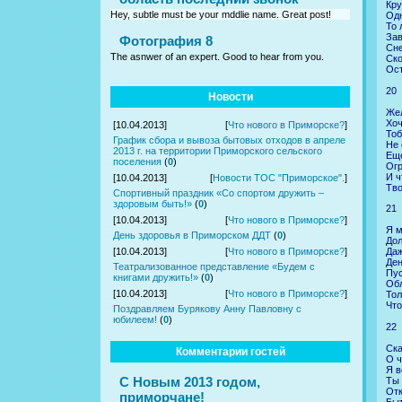
Кру
Hey, subtle must be your mddlie name. Great post!
Одн
То 
Зав
Фотография 8
Сне
The asnwer of an expert. Good to hear from you.
Ско
Ост
20
Новости
Жел
Хоч
[10.04.2013]
[
Что нового в Приморске?
]
Тоб
График сбора и вывоза бытовых отходов в апреле
Не 
2013 г. на территории Приморского сельского
Еще
поселения
(
0
)
Огр
И ч
[10.04.2013]
[
Новости ТОС "Приморское".
]
Тво
Спортивный праздник «Со спортом дружить –
здоровым быть!»
(
0
)
21
[10.04.2013]
[
Что нового в Приморске?
]
Я м
День здоровья в Приморском ДДТ
(
0
)
Дол
Даж
[10.04.2013]
[
Что нового в Приморске?
]
Ден
Театрализованное представление «Будем с
Пус
книгами дружить!»
(
0
)
Обл
[10.04.2013]
[
Что нового в Приморске?
]
Тол
Что
Поздравляем Бурякову Анну Павловну с
юбилеем!
(
0
)
22
Ска
Комментарии гостей
О ч
Я в
С Новым 2013 годом,
Ты 
Отк
приморчане!
Быт