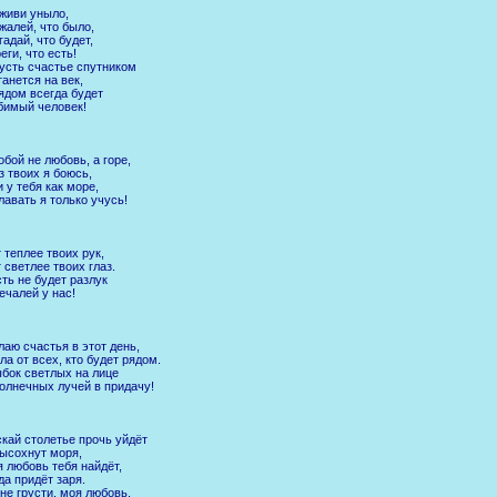
живи уныло,
жалей, что было,
гадай, что будет,
еги, что есть!
усть счастье спутником
анется на век,
ядом всегда будет
имый человек!
обой не любовь, а горе,
з твоих я боюсь,
 у тебя как море,
лавать я только учусь!
 теплее твоих рук,
 светлее твоих глаз.
ть не будет разлук
ечалей у нас!
аю счастья в этот день,
ла от всех, кто будет рядом.
бок светлых на лице
олнечных лучей в придачу!
кай столетье прочь уйдёт
ысохнут моря,
 любовь тебя найдёт,
да придёт заря.
не грусти, моя любовь,