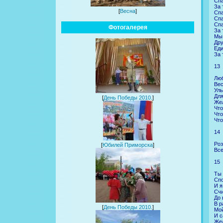
Спа
За 
[
Весна
]
Спа
Спа
Спа
Фотогалерея
За 
Мы 
Дру
Еди
За 
13
Люб
Вес
Улы
Для
[
День Победы 2010.
]
Жел
Что
Что
Что
14
Роз
[
Юбилей Приморска
]
Все
15
Ты 
Спо
И я
Счи
До 
В р
[
День Победы 2010.
]
Мо
И с
Жел