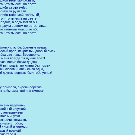
сибо тебе, мой ясный,
то, что ты есть на свете.
сибо за эти губы,
сибо за руки эти.
сибо тебе, мой любимый,
то, что ты есть на свете.
рядом, а ведь могли бы
г друга совсем не встретить...
нственный мой, спасибо
то, что ты есть на свете!
имых глаз безбрежные озёра,
ёлый нрав, искристый добрый смех,
бка светлая... Бесспорно,
 меня всегда ты лучше всех!
аю, испив бокал до дна,
б ты прошёл по жизни без помех.
бы любовь навек была одна,
б другом верным был тебе успех!
у срывала, сирень берегла,
х забывала, тебя не смогла!
очень надёжный,
койный и чуткий.
 с нетерпеньем
таю минутки
встречи, когда мы
азлуке с тобой,
й самый любимый
амый родной!
аю тебе я