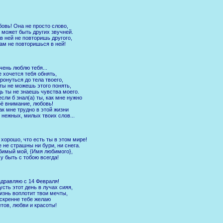
овь! Она не просто слово,
 может быть других звучней.
в ней не повторишь другого,
ам не повторишься в ней!
чень люблю тебя...
 хочется тебя обнять,
ронуться до тела твоего,
ты не можешь этого понять,
ь ты не знаешь чувства моего.
если б знал(а) ты, как мне нужно
ё внимание, любовь!
ак мне трудно в этой жизни
 нежных, милых твоих слов...
 хорошо, что есть ты в этом мире!
 не страшны ни бури, ни снега.
имый мой, {Имя любимого},
у быть с тобою всегда!
дравляю с 14 Февраля!
усть этот день в лучах сияя,
изнь воплотит твои мечты,
скренне тебе желаю
тов, любви и красоты!