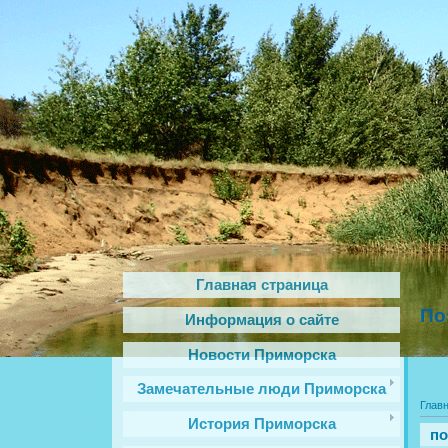
Главная страница
По
Информация о сайте
Новости Приморска
Замечательные люди Приморска
Глав
История Приморска
по