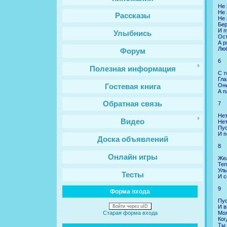
Не 
Не 
Рассказы
Не 
Бер
И п
Улыбнись
Ост
А р
Люб
Форум
6
Полезная информация
С т
Гла
Они
Гостевая книга
А п
Обратная связь
7
Нет
Видео
Нет
Пус
И п
Доска объявлений
8
Онлайн игры
Жел
Теп
Улы
Тесты
И с
9
Форма входа
Пус
И в
Войти через uID
Моя
Старая форма входа
Ког
Ты 