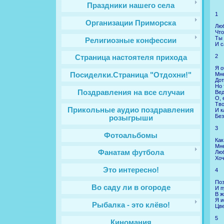
Праздники нашего села
1
Организации Приморска
Люб
Что
Ты 
Религиозные конфессии
И с
2
Cтраница настоятеля прихода
Я о
Мне
Посиделки.Страница "Отдохни!"
Дот
Но 
Поздравления на все случаи
Вед
О, 
Тво
Прикольные аудио поздравления
И к
Без
розыгрыши
3
Фотоальбомы
Как
Мне
Фанатам футбола
Люб
Хоч
Это интересно!
4
Поз
Во саду ли в огороде
И п
В ж
Я и
Рыбалка - это клёво!
Цве
5
Киномания