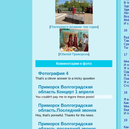
В т
Здо
Уда
Лёг
Воз
Мо
И с
[
Поклонимся великим тем годам
]
16
Буд
Так
Сре
Ты 
[
Юбилей Приморска
]
17
Мне
Комментарии к фото
И н
Я т
Оди
Фотография 4
Я т
That's a clever answer to a tricky quseiton
Пок
Я х
Сто
Приморск Волгоградская
область Концерт 1 апреля
18
You couldn't pay me to ingore these posts!
Я в
Как
Приморск Волгоградская
Мне
область.Последний звонок
Бед
И п
Hey, that's porewful. Thanks for the news.
19
Приморск Волгоградская
Как
область последний звонок