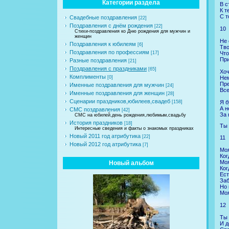
Категории раздела
В с
К т
С т
Свадебные поздравления
[22]
Поздравления с днём рождения
[22]
10
Стихи-поздравления ко Дню рождения для мужчин и
женщин
Не 
Поздравления к юбилеям
[6]
Тв
Поздравления по профессиям
Что
[17]
При
Разные поздравления
[21]
Поздравления с праздниками
[65]
Хоч
Комплименты
Нем
[0]
Пре
Именные поздравления для мужчин
[24]
Все
Именные поздравления для женщин
[28]
Сценарии праздников,юбилеев,свадеб
Я б
[158]
А н
СМС поздравления
[42]
За 
СМС на юбилей,день рождения,любимым,свадьбу
История праздников
[18]
Ты 
Интересные сведения и факты о знакомых праздниках
Новый 2011 год атрибутика
[22]
11
Новый 2012 год атрибутика
[7]
Моя
Ког
Моя
Новый альбом
Ког
Ест
Заб
Но 
Моя
12
Ты 
И д