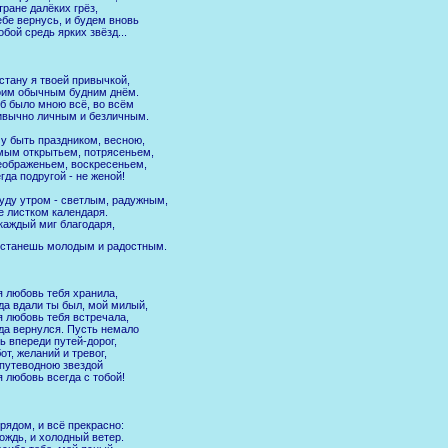
тране далёких грёз,
ебе вернусь, и будем вновь
обой средь ярких звёзд...
стану я твоей привычкой,
оим обычным будним днём.
б было мною всё, во всём
вычно личным и безличным.
у быть праздником, весною,
ым открытьем, потрясеньем,
ображеньем, воскресеньем,
гда подругой - не женой!
уду утром - светлым, радужным,
е листком календаря.
каждый миг благодаря,
станешь молодым и радостным.
 любовь тебя хранила,
да вдали ты был, мой милый,
 любовь тебя встречала,
да вернулся. Пусть немало
ь впереди путей-дорог,
от, желаний и тревог,
путеводною звездой
 любовь всегда с тобой!
рядом, и всё прекрасно:
ождь, и холодный ветер.