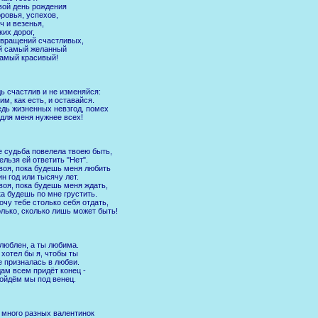
вой день рождения
ровья, успехов,
ч и везенья,
ких дорог,
вращений счастливых,
й самый желанный
амый красивый!
ь счастлив и не изменяйся:
им, как есть, и оставайся.
дь жизненных невзгод, помех
для меня нужнее всех!
 судьба повелела твоею быть,
ельзя ей ответить "Нет".
воя, пока будешь меня любить
н год или тысячу лет.
воя, пока будешь меня ждать,
а будешь по мне грустить.
очу тебе столько себя отдать,
лько, сколько лишь может быть!
люблен, а ты любима.
 хотел бы я, чтобы ты
 призналась в любви.
ам всем придёт конец -
ойдём мы под венец.
 много разных валентинок