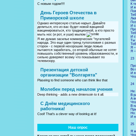
К т
С новым годом!!!!
И я
Пов
День Героев Отечества в
Теб
Приморской школе
Люб
Поз
Однако интересную статью нарыл. Давайте
И с
делиться, кто из вас будет новой вакциной
Про
вакцинироваться, кто традиционной, а кто просто
Теб
мыть нос (и рот, и уши) мылом
И с
Я же думаю засилье коммерческих "пугателей
Ты 
народа. Это еще один тренд тупоголовия с разных
Тоб
сторон - с первой нехорошие люди ложью
Я –
пытаются заработать, со второй обычные не хотят
Я –
повышать собственный уровень образованности, и
сильно доверяют всему что показывают по
23
телевизору.
Про
Презентация детской
Во 
И я
организации "Волгарята"
Что
Plaseing to find someone who can think like that
24
Молебен перед началом учения
Не 
Deep thinking - adds a new dmiensoin to it all.
В р
А в
Что
C Днём медицинского
В н
работника!
При
Но 
Cool! That's a clever way of looinkg at it!
И н
25
Наш опрос
Я ж
Что