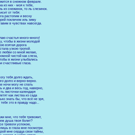
жится в снежном феврале.
а из них - моя к тебе,
ль из снежинок, то ль слезинок.
исит от тебя:
га растопим и весну
рей покличем иль зиму
авим в чувствах навсегда.
аю счастья много-много!
у, чтобы в жизни молодой
ою взятая дорога
стала узкою тропой.
 любви со мной желаю,
омной чистой как слеза,
тобы в жизни улыбались
и счастливые глаза.
огу тебя долго ждать,
го-долго и верно-верно.
е ночи могу не спать
ь и два и весь год, наверно,
ть листочки календаря
етят как листва из сада
ько знать бы, что всё не зря,
 тебе это в правду надо...
жи мне, что тебя тревожит,
ем душа твоя болит?
се тревоги успокою,
лишь в глаза мне посмотри.
рой мне сердца свои тайны,
ь может, я найду ответ.