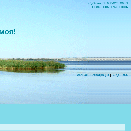
Суббота, 08.08.2026, 00:33
Приветствую Вас
Гость
моя!
Главная
|
Регистрация
|
Вход
|
RSS