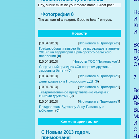
Hey, subtle must be your mddlie name. Great post!
Н
Фотография 8
И
The asnwer of an expert. Good to hear from you.
К
И
Новости
[10.04.2013]
[
Что нового в Приморске?
]
В
График сбора и вывоза бытовых отходов в апреле
По
2013 г. на территории Приморского сельского
поселения
(
0
)
Б
[10.04.2013]
[
Новости ТОС "Приморское".
]
С
Спортивный праздник «Со спортом дружить –
здоровым быть!»
(
0
)
7
[10.04.2013]
[
Что нового в Приморске?
]
День здоровья в Приморском ДДТ
(
0
)
[10.04.2013]
[
Что нового в Приморске?
]
Вс
Театрализованное представление «Будем с
Д
книгами дружить!»
(
0
)
[10.04.2013]
[
Что нового в Приморске?
]
В
Поздравляем Бурякову Анну Павловну с
В
юбилеем!
(
0
)
М
Комментарии гостей
И 
С 
С Новым 2013 годом,
Ч
приморчане!