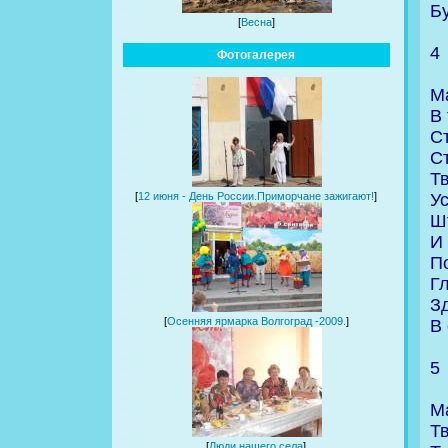
Бу
[
Весна
]
4
Фотогалерея
М
В 
С
С
Тв
Ус
[
12 июня - День России.Приморчане зажигают!
]
Ш
И
П
Гл
З
[
Осенняя ярмарка Волгоград -2009.
]
В 
5
М
Т
[
Люди нашего села
]