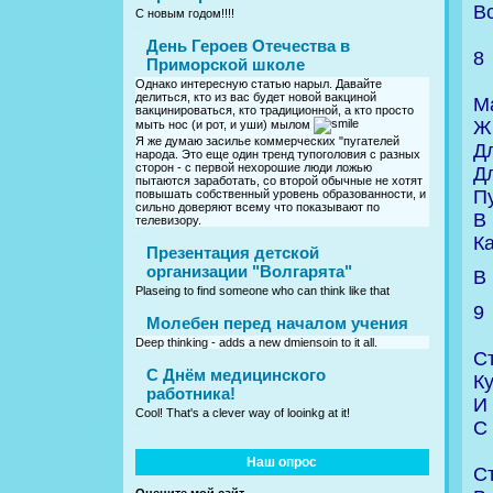
Вс
С новым годом!!!!
День Героев Отечества в
8
Приморской школе
Однако интересную статью нарыл. Давайте
делиться, кто из вас будет новой вакциной
М
вакцинироваться, кто традиционной, а кто просто
Ж
мыть нос (и рот, и уши) мылом
Я же думаю засилье коммерческих "пугателей
Д
народа. Это еще один тренд тупоголовия с разных
сторон - с первой нехорошие люди ложью
Д
пытаются заработать, со второй обычные не хотят
П
повышать собственный уровень образованности, и
сильно доверяют всему что показывают по
В 
телевизору.
Ка
Презентация детской
организации "Волгарята"
В
Plaseing to find someone who can think like that
9
Молебен перед началом учения
Deep thinking - adds a new dmiensoin to it all.
С
C Днём медицинского
К
работника!
И 
Cool! That's a clever way of looinkg at it!
С
Наш опрос
С