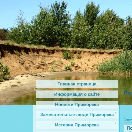
Главная страница
По
Информация о сайте
Новости Приморска
Замечательные люди Приморска
Глав
История Приморска
По