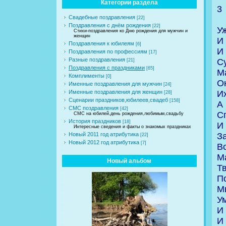
Категории раздела
3
Свадебные поздравления
[22]
Поздравления с днём рождения
[22]
У
Стихи-поздравления ко Дню рождения для мужчин и
женщин
И
Поздравления к юбилеям
[6]
И
Поздравления по профессиям
[17]
Разные поздравления
С
[21]
Поздравления с праздниками
[65]
М
Комплименты
[0]
Он
Именные поздравления для мужчин
[24]
Их
Именные поздравления для женщин
[28]
Сценарии праздников,юбилеев,свадеб
[158]
А
СМС поздравления
[42]
С
СМС на юбилей,день рождения,любимым,свадьбу
История праздников
[18]
И
Интересные сведения и факты о знакомых праздниках
За
Новый 2011 год атрибутика
[22]
Новый 2012 год атрибутика
[7]
В
М
Новый альбом
Т
П
М
У
И 
И