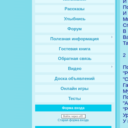
И
П
Рассказы
И
М
Улыбнись
С
Форум
В
В
Полезная информация
Та
Гостевая книга
2
Обратная связь
П
Видео
"Р
"С
Доска объявлений
Га
Онлайн игры
Му
П
Тесты
"А
Форма входа
"Р
Ур
Войти через uID
У 
Старая форма входа