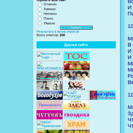
В
Оцените мой сайт
Отлично
И
Хорошо
П
Неплохо
Плохо
Ужасно
1
Результаты
|
Архив опросов
Всего ответов:
200
М
В
Друзья сайта
И
И
М
М
Р
Ве
1
М
Зд
Ч
Ч