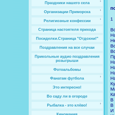
Праздники нашего села
п
Организации Приморска
1
Религиозные конфессии
В
Cтраница настоятеля прихода
Н
Посиделки.Страница "Отдохни!"
Не
Вс
Поздравления на все случаи
Вс
П
Прикольные аудио поздравления
розыгрыши
На
На
Фотоальбомы
Н
На
Фанатам футбола
Ку
Это интересно!
М
К
Во саду ли в огороде
В
В
Рыбалка - это клёво!
И 
Киномания