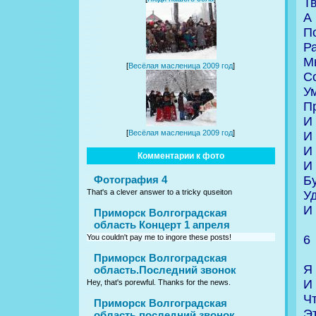
Т
А 
П
Р
М
[
Весёлая масленица 2009 год
]
С
У
П
И 
[
Весёлая масленица 2009 год
]
И 
И
Комментарии к фото
И
Бу
Фотография 4
That's a clever answer to a tricky quseiton
У
И
Приморск Волгоградская
область Концерт 1 апреля
6
You couldn't pay me to ingore these posts!
Приморск Волгоградская
Я 
область.Последний звонок
И 
Hey, that's porewful. Thanks for the news.
Ч
Приморск Волгоградская
Э
область последний звонок