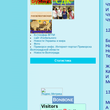
Ч
И 
Ч
Ч
1
Естгеофак ВГПИ
сайт Изобильного
Б
Новости Украины и мира
Фото
На
Приморск-инфо. Интернет-портал Приморска
Волгоградской области
Н
Новости Волгограда
Т
Статистика
Ж
К
И
М
1
М
А 