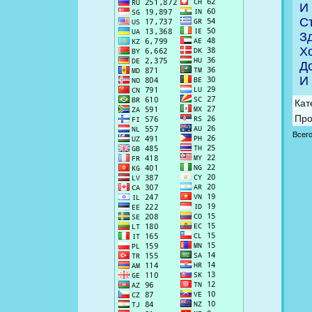
И 
С
З
Х
Д
И 
Кат
Про
Всег