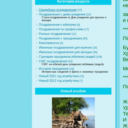
Категории раздела
н
Свадебные поздравления
[22]
з
Поздравления с днём рождения
[22]
Стихи-поздравления ко Дню рождения для мужчин и
и 
женщин
Поздравления к юбилеям
[6]
**
Поздравления по профессиям
[17]
Разные поздравления
[21]
П
Поздравления с праздниками
[65]
Комплименты
[0]
Б
Именные поздравления для мужчин
[24]
Именные поздравления для женщин
Х
[28]
Сценарии праздников,юбилеев,свадеб
[158]
В
СМС поздравления
[42]
СМС на юбилей,день рождения,любимым,свадьбу
М
История праздников
[18]
Интересные сведения и факты о знакомых праздниках
Новый 2011 год атрибутика
**
[22]
Новый 2012 год атрибутика
[7]
П
Новый альбом
Ж
У
Т
И 
Ж