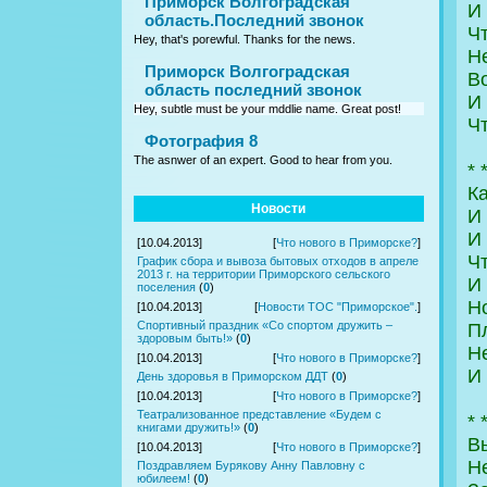
Приморск Волгоградская
И
область.Последний звонок
Чт
Hey, that's porewful. Thanks for the news.
Не
Приморск Волгоградская
Во
область последний звонок
И 
Hey, subtle must be your mddlie name. Great post!
Чт
Фотография 8
The asnwer of an expert. Good to hear from you.
* 
Ка
Новости
И
И
[10.04.2013]
[
Что нового в Приморске?
]
Ч
График сбора и вывоза бытовых отходов в апреле
2013 г. на территории Приморского сельского
И
поселения
(
0
)
Но
[10.04.2013]
[
Новости ТОС "Приморское".
]
Спортивный праздник «Со спортом дружить –
Пл
здоровым быть!»
(
0
)
Н
[10.04.2013]
[
Что нового в Приморске?
]
И
День здоровья в Приморском ДДТ
(
0
)
[10.04.2013]
[
Что нового в Приморске?
]
Театрализованное представление «Будем с
* 
книгами дружить!»
(
0
)
В
[10.04.2013]
[
Что нового в Приморске?
]
Не
Поздравляем Бурякову Анну Павловну с
юбилеем!
(
0
)