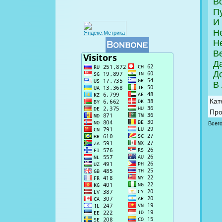
Во
Пу
И
Н
Не
Ве
Да
Д
В 
Кат
Про
Всег