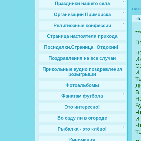
Праздники нашего села
Глав
Организации Приморска
По
Религиозные конфессии
**
Cтраница настоятеля прихода
П
Посиделки.Страница "Отдохни!"
П
Поздравления на все случаи
Из
С
Прикольные аудио поздравления
И
розыгрыши
Те
Лю
Фотоальбомы
В 
Фанатам футбола
Не
Бу
Это интересно!
Чт
Во саду ли в огороде
И 
Чт
Рыбалка - это клёво!
Те
Киномания