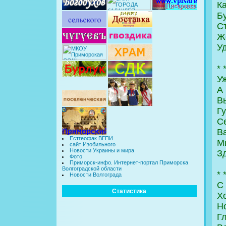
Ка
Бу
С
Ж
У
* 
У
А 
В
Гу
С
В
Естгеофак ВГПИ
М
сайт Изобильного
Новости Украины и мира
З
Фото
Приморск-инфо. Интернет-портал Приморска
Волгоградской области
* 
Новости Волгограда
С
Статистика
Хо
Но
Гл