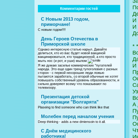
З
П
Комментарии гостей
Де
С Новым 2013 годом,
И 
приморчане!
И 
С новым годом!!!!
Д
День Героев Отечества в
Приморской школе
* 
Однако интересную статью нарыл. Давайте
Во
делиться, кто из вас будет новой вакциной
вакцинироваться, кто традиционной, а кто просто
Д
мыть нос (и рот, и уши) мылом
И 
Я же думаю засилье коммерческих "пугателей
народа. Это еще один тренд тупоголовия с разных
П
сторон - с первой нехорошие люди ложью
пытаются заработать, со второй обычные не хотят
О
повышать собственный уровень образованности, и
сильно доверяют всему что показывают по
С
телевизору.
У
Презентация детской
В
организации "Волгарята"
А 
Plaseing to find someone who can think like that
Пу
Молебен перед началом учения
П
Deep thinking - adds a new dmiensoin to it all.
О
Ч
C Днём медицинского
работника!
И