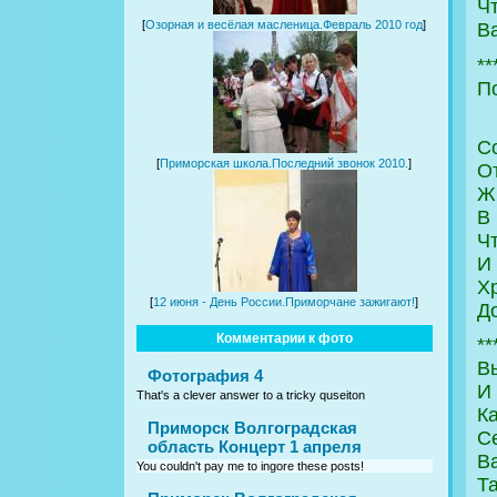
Ч
[
Озорная и весёлая масленица.Февраль 2010 год
]
В
**
П
С
[
Приморская школа.Последний звонок 2010.
]
О
Жи
В
Чт
И 
Х
[
12 июня - День России.Приморчане зажигают!
]
Д
Комментарии к фото
**
Вы
Фотография 4
И 
That's a clever answer to a tricky quseiton
Ка
Приморск Волгоградская
С
область Концерт 1 апреля
В
You couldn't pay me to ingore these posts!
Та