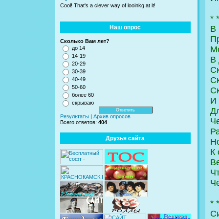
Cool! That's a clever way of looinkg at it!
* 
Наш опрос
В 
П
Сколько Вам лет?
М
до 14
14-19
В 
20-29
С
30-39
С
40-49
50-60
С
более 60
И 
скрываю
Д
Результаты
|
Архив опросов
Ч
Всего ответов:
404
Ра
Друзья сайта
Н
К
В
Чт
Ч
* 
С