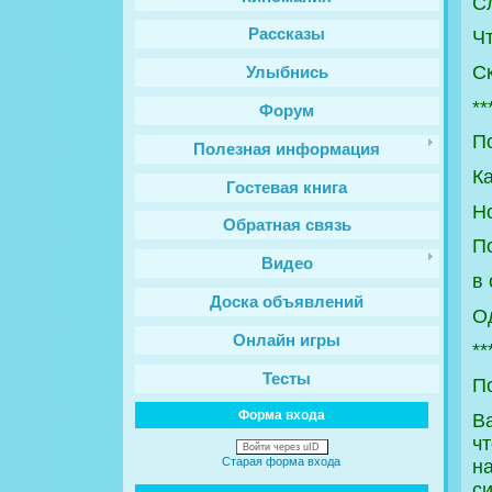
Рассказы
Ч
С
Улыбнись
**
Форум
П
Полезная информация
Ка
Гостевая книга
Н
Обратная связь
П
Видео
в 
Доска объявлений
О
Онлайн игры
**
Тесты
П
Форма входа
В
чт
Войти через uID
Старая форма входа
н
с