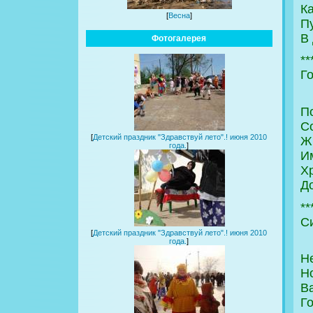
К
[
Весна
]
Пу
В
Фотогалерея
**
Г
П
С
[
Детский праздник "Здравствуй лето".! июня 2010
Ж
года.
]
Им
Х
Д
**
С
[
Детский праздник "Здравствуй лето".! июня 2010
года.
]
Н
Н
Ва
Г