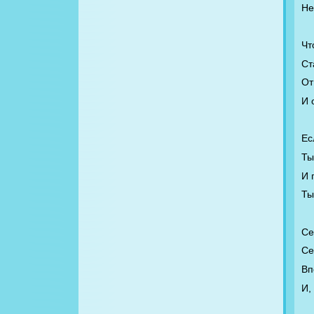
Не
Чт
Ст
От
И 
Ес
Ты
И 
Ты
Се
Се
Вп
И,