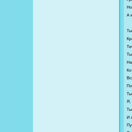
Но
А 
Ты
Кр
Те
Ты
На
Ко
Вс
По
Ты
Я,
Ты
И 
Пу