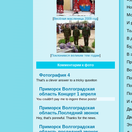
Но
Мо
[
Весёлая масленица 2009 год
]
И 
То
В 
Бу
В 
[
Поклонимся великим тем годам
]
Пр
Комментарии к фото
Во
Фотография 4
По
That's a clever answer to a tricky quseiton
По
Приморск Волгоградская
По
область Концерт 1 апреля
You couldn't pay me to ingore these posts!
И 
Приморск Волгоградская
Дв
область.Последний звонок
Дв
Hey, that's porewful. Thanks for the news.
Эт
Приморск Волгоградская
область последний звонок