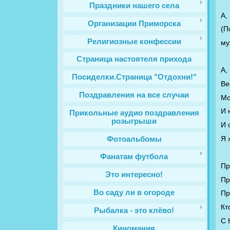
Праздники нашего села
А,
Организации Приморска
(П
Религиозные конфессии
му
Cтраница настоятеля прихода
А,
Посиделки.Страница "Отдохни!"
Ве
Поздравления на все случаи
Мо
И 
Прикольные аудио поздравления
розыгрыши
И 
Я 
Фотоальбомы
Фанатам футбола
Пр
Это интересно!
Пр
Во саду ли в огороде
Пр
Кт
Рыбалка - это клёво!
С 
Киномания