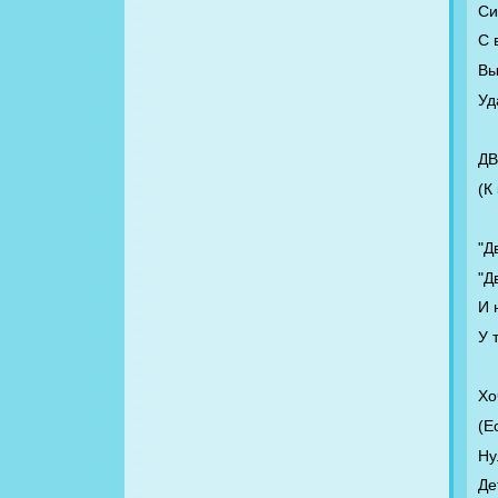
Си
С 
Вы
Уд
ДВ
(К
"Д
"Д
И 
У 
Хо
(Е
Ну
Де