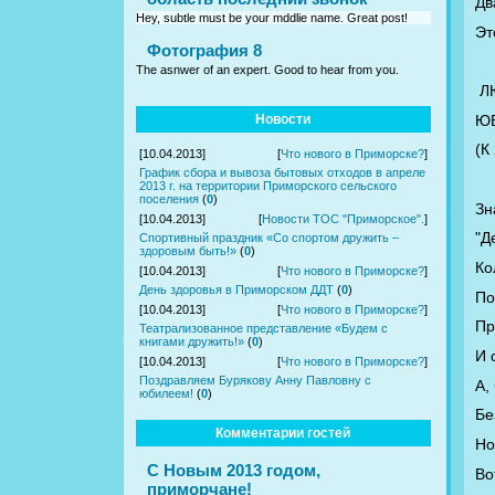
Дв
Hey, subtle must be your mddlie name. Great post!
Эт
Фотография 8
The asnwer of an expert. Good to hear from you.
Л
Ю
Новости
(К
[10.04.2013]
[
Что нового в Приморске?
]
График сбора и вывоза бытовых отходов в апреле
2013 г. на территории Приморского сельского
поселения
(
0
)
Зн
[10.04.2013]
[
Новости ТОС "Приморское".
]
"Д
Спортивный праздник «Со спортом дружить –
здоровым быть!»
(
0
)
Ко
[10.04.2013]
[
Что нового в Приморске?
]
День здоровья в Приморском ДДТ
(
0
)
По
[10.04.2013]
[
Что нового в Приморске?
]
Пр
Театрализованное представление «Будем с
книгами дружить!»
(
0
)
И 
[10.04.2013]
[
Что нового в Приморске?
]
Поздравляем Бурякову Анну Павловну с
А,
юбилеем!
(
0
)
Бе
Комментарии гостей
Но
С Новым 2013 годом,
Во
приморчане!