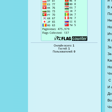
И 
В 
По
Не
Но
Ит
Я 
Онлайн всего:
1
За
Гостей:
1
Пользователей:
0
За
Ка
Но
Чт
С
И 
До
Вс
Чт