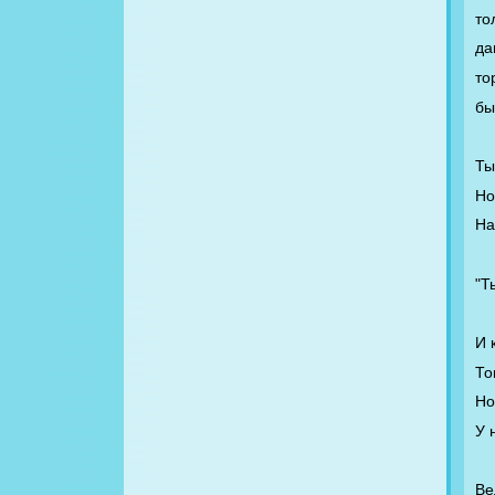
то
да
то
бы
Ты
Но
На
"Т
И 
То
Но
У 
Ве