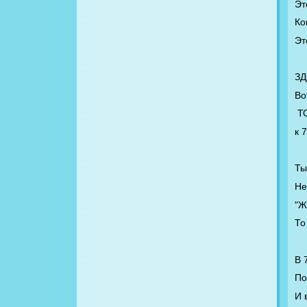
Эт
Ко
Эт
З
Во
Т
к 
Ты
Не
"Ж
То
В 
По
И 