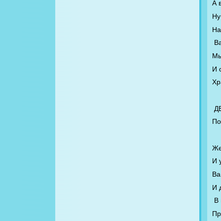
А 
Ну
На
В
Мы
И 
Хр
Д
По
Же
И 
Ва
И 
В
Пр