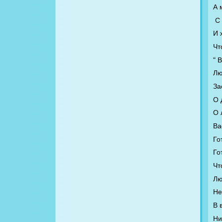
А 
С
И 
Чт
" 
Лю
За
О 
О 
Ва
Го
Го
Чт
Лю
Не
В 
Ни