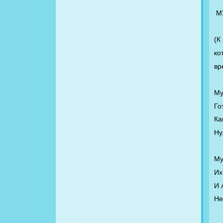
М
(К
ко
вр
Му
Го
Ка
Ну
Му
Их
И 
Не