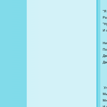
"Я
Ра
"Н
И 
Ни
По
Дв
Дв
У
Мы
Мн
И 