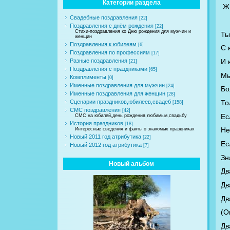
Категории раздела
Ж
Свадебные поздравления
[22]
Поздравления с днём рождения
[22]
Стихи-поздравления ко Дню рождения для мужчин и
Ты
женщин
Поздравления к юбилеям
[6]
С 
Поздравления по профессиям
[17]
И 
Разные поздравления
[21]
Поздравления с праздниками
[65]
Мы
Комплименты
[0]
Именные поздравления для мужчин
[24]
Бо
Именные поздравления для женщин
[28]
То
Сценарии праздников,юбилеев,свадеб
[158]
СМС поздравления
[42]
Ес
СМС на юбилей,день рождения,любимым,свадьбу
История праздников
[18]
Не
Интересные сведения и факты о знакомых праздниках
Новый 2011 год атрибутика
[22]
Ес
Новый 2012 год атрибутика
[7]
Зн
Новый альбом
Дв
Дв
Дв
(О
Дв