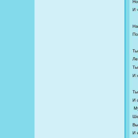
Но
И 
На
По
Ты
Ле
Ты
И 
Ты
И 
М
Ше
Вы
И 