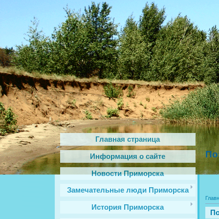
Главная страница
По
Информация о сайте
Новости Приморска
Замечательные люди Приморска
Глав
История Приморска
По