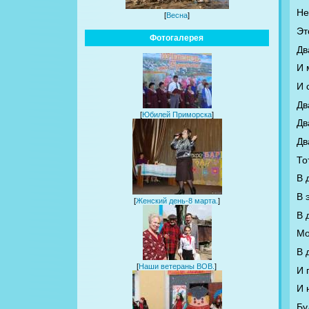
Не
[
Весна
]
Эт
Фотогалерея
Дв
И 
И 
Дв
[
Юбилей Приморска
]
Дв
Дв
То
В 
В 
[
Женский день-8 марта.
]
В 
Мо
В 
[
Наши ветераны ВОВ.
]
И 
И 
Бу