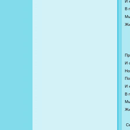
И 
В 
Мы
Жи
Пр
И 
Но
По
И 
В 
Мы
Жи
С