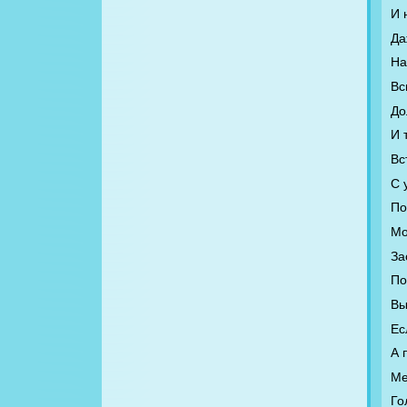
И 
Да
На
Вс
До
И 
Вс
С 
По
Мо
За
По
Вы
Ес
А 
Ме
Го