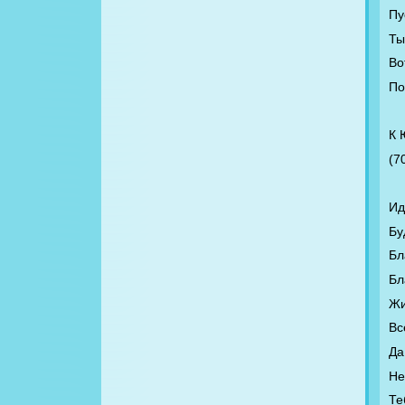
Пу
Ты
Во
По
К
(7
Ид
Бу
Бл
Бл
Жи
Вс
Да
Не
Те