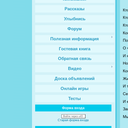
Рассказы
Кт
Кт
Улыбнись
Кт
Форум
Ко
Полезная информация
По
О 
Гостевая книга
И 
Обратная связь
Но
Видео
Ко
Жи
Доска объявлений
И 
Онлайн игры
Се
Тесты
И 
Форма входа
За
Мы
Войти через uID
Старая форма входа