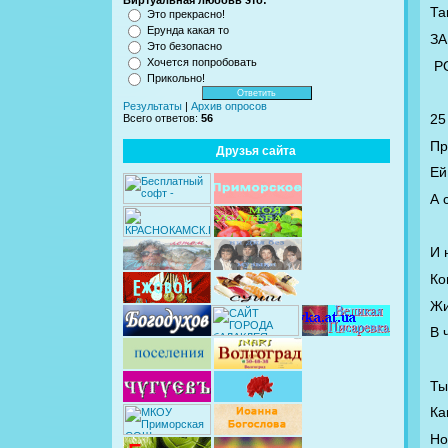
Виртуальная любовь это:
Та
Это прекрасно!
Ерунда какая то
ЗА
Это безопасно
Хочется попробовать
Р
Прикольно!
Результаты
|
Архив опросов
25
Всего ответов:
56
Пр
Друзья сайта
Ей
А 
И 
Ко
Жи
В 
Ты
Ка
Но