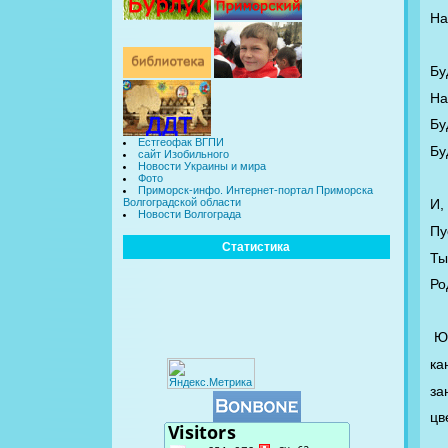
На
Бу
На
Бу
Естгеофак ВГПИ
Бу
сайт Изобильного
Новости Украины и мира
Фото
Приморск-инфо. Интернет-портал Приморска
И,
Волгоградской области
Новости Волгограда
Пу
Статистика
Ты
Ро
Ю
ка
за
цв