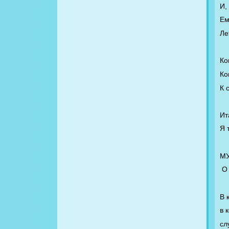
И,
Ем
Ле
Ко
Ко
К 
Ит
Я 
МУ
О
В 
в 
сл