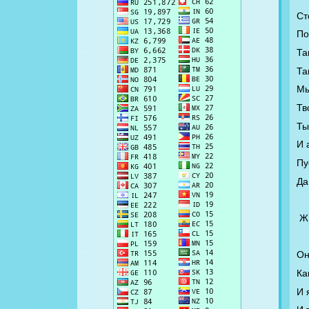
Ст
По
Та
Та
Мы
Тв
Ты
И 
Пу
Да
Ж
Он
Ка
И 