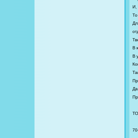
И,
То
Дл
от
Тв
В 
В 
Ко
Та
Пр
Да
Пр
Т
70