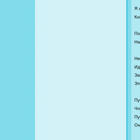
Я 
Ко
По
На
Не
Ид
За
Эт
Пу
Чт
Пу
Он