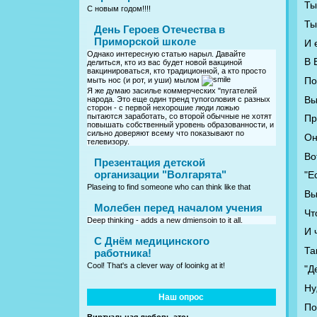
Ты
С новым годом!!!!
Ты
День Героев Отечества в
Приморской школе
И 
Однако интересную статью нарыл. Давайте
В 
делиться, кто из вас будет новой вакциной
вакцинироваться, кто традиционной, а кто просто
По
мыть нос (и рот, и уши) мылом
Я же думаю засилье коммерческих "пугателей
Вы
народа. Это еще один тренд тупоголовия с разных
сторон - с первой нехорошие люди ложью
пытаются заработать, со второй обычные не хотят
Пр
повышать собственный уровень образованности, и
сильно доверяют всему что показывают по
Он
телевизору.
Во
Презентация детской
организации "Волгарята"
"Е
Plaseing to find someone who can think like that
Вы
Молебен перед началом учения
Чт
Deep thinking - adds a new dmiensoin to it all.
И 
C Днём медицинского
Та
работника!
Cool! That's a clever way of looinkg at it!
"Д
Ну
Наш опрос
По