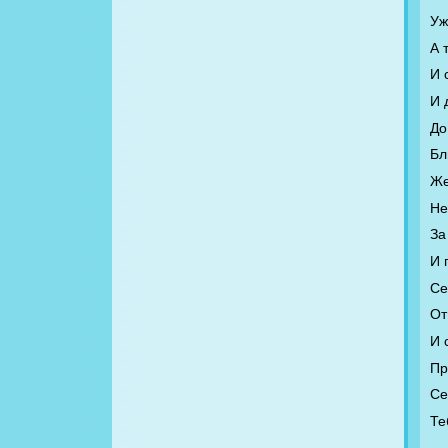
Уж
А 
И 
И 
До
Бл
Же
Не
За
И 
Се
От
И 
Пр
Се
Те