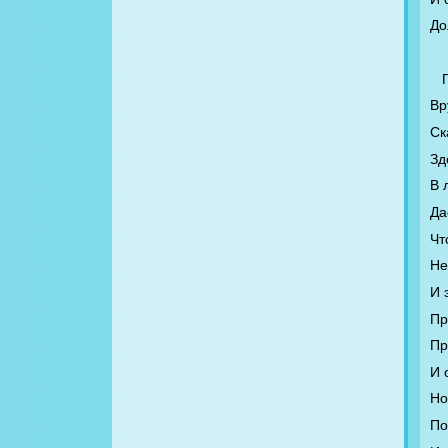
До
Вр
Ск
Зд
В 
Да
Чт
Не
И 
Пр
Пр
И 
Но
По