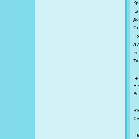
Кр
Ка
До
Ст
Но
л 
Ещ
Та
Кр
Не
Вн
Чт
См
На