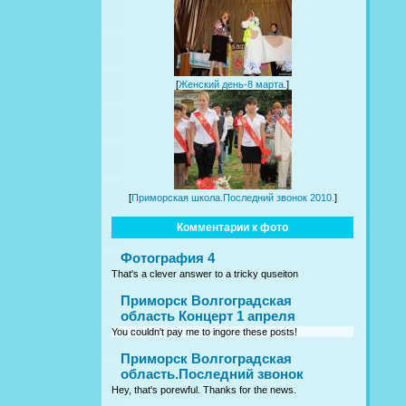
[
Женский день-8 марта.
]
[
Приморская школа.Последний звонок 2010.
]
Комментарии к фото
Фотография 4
That's a clever answer to a tricky quseiton
Приморск Волгоградская
область Концерт 1 апреля
You couldn't pay me to ingore these posts!
Приморск Волгоградская
область.Последний звонок
Hey, that's porewful. Thanks for the news.