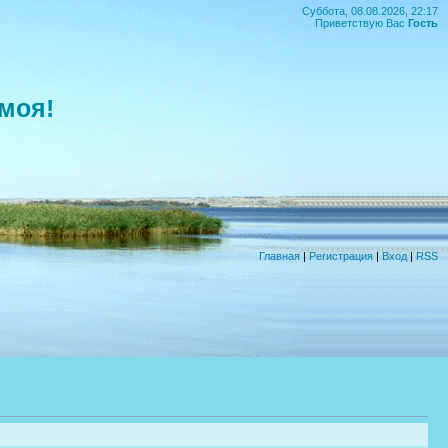
Суббота, 08.08.2026, 22:17
Приветствую Вас
Гость
моя!
Главная
|
Регистрация
|
Вход
|
RSS