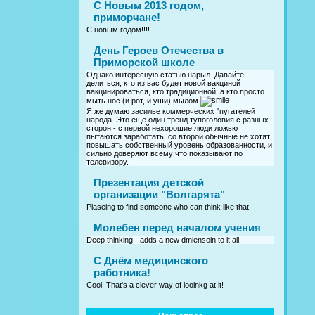
С Новым 2013 годом,
приморчане!
С новым годом!!!!
День Героев Отечества в
Приморской школе
Однако интересную статью нарыл. Давайте
делиться, кто из вас будет новой вакциной
вакцинироваться, кто традиционной, а кто просто
мыть нос (и рот, и уши) мылом
Я же думаю засилье коммерческих "пугателей
народа. Это еще один тренд тупоголовия с разных
сторон - с первой нехорошие люди ложью
пытаются заработать, со второй обычные не хотят
повышать собственный уровень образованности, и
сильно доверяют всему что показывают по
телевизору.
Презентация детской
организации "Волгарята"
Plaseing to find someone who can think like that
Молебен перед началом учения
Deep thinking - adds a new dmiensoin to it all.
C Днём медицинского
работника!
Cool! That's a clever way of looinkg at it!