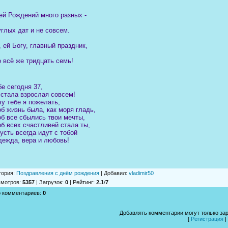
ей Рождений много разных -
углых дат и не совсем.
, ей Богу, главный праздник,
о всё же тридцать семь!
бе сегодня 37,
 стала взрослая совсем!
чу тебе я пожелать,
об жизнь была, как моря гладь,
об все сбылись твои мечты,
об всех счастливей стала ты,
пусть всегда идут с тобой
дежда, вера и любовь!
гория
:
Поздравления с днём рождения
|
Добавил
:
vladimir50
смотров
:
5357
|
Загрузок
:
0
|
Рейтинг
:
2.1
/
7
о комментариев
:
0
Добавлять комментарии могут только за
[
Регистрация
|