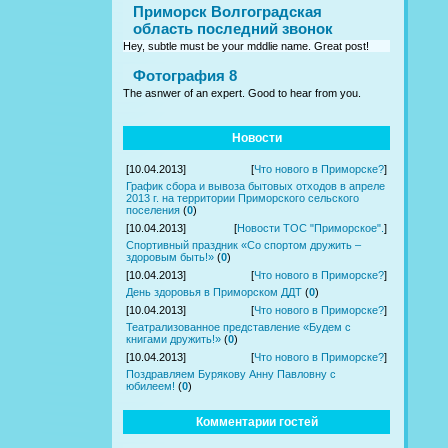
Приморск Волгоградская
область последний звонок
Hey, subtle must be your mddlie name. Great post!
Фотография 8
The asnwer of an expert. Good to hear from you.
Новости
[10.04.2013]
[
Что нового в Приморске?
]
График сбора и вывоза бытовых отходов в апреле
2013 г. на территории Приморского сельского
поселения
(
0
)
[10.04.2013]
[
Новости ТОС "Приморское".
]
Спортивный праздник «Со спортом дружить –
здоровым быть!»
(
0
)
[10.04.2013]
[
Что нового в Приморске?
]
День здоровья в Приморском ДДТ
(
0
)
[10.04.2013]
[
Что нового в Приморске?
]
Театрализованное представление «Будем с
книгами дружить!»
(
0
)
[10.04.2013]
[
Что нового в Приморске?
]
Поздравляем Бурякову Анну Павловну с
юбилеем!
(
0
)
Комментарии гостей