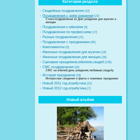
Категории раздела
Свадебные поздравления
[22]
Поздравления с днём рождения
[22]
Стихи-поздравления ко Дню рождения для мужчин и
женщин
Поздравления к юбилеям
[6]
Поздравления по профессиям
[17]
Разные поздравления
[21]
Поздравления с праздниками
[65]
Комплименты
[0]
Именные поздравления для мужчин
[24]
Именные поздравления для женщин
[28]
Сценарии праздников,юбилеев,свадеб
[158]
СМС поздравления
[42]
СМС на юбилей,день рождения,любимым,свадьбу
История праздников
[18]
Интересные сведения и факты о знакомых праздниках
Новый 2011 год атрибутика
[22]
Новый 2012 год атрибутика
[7]
Новый альбом