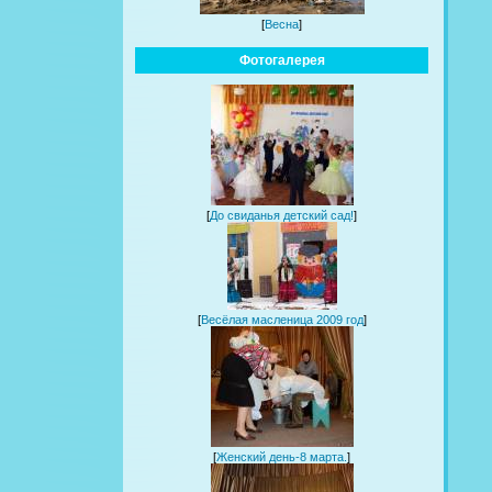
[
Весна
]
Фотогалерея
[
До свиданья детский сад!
]
[
Весёлая масленица 2009 год
]
[
Женский день-8 марта.
]