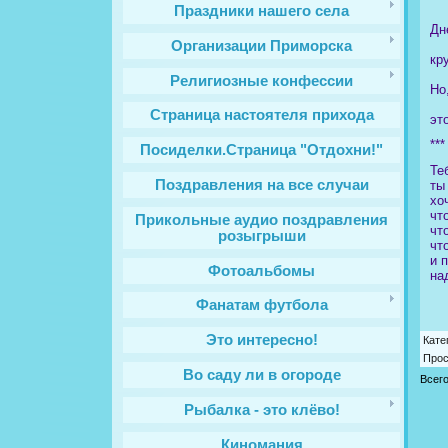
Праздники нашего села
Дн
Организации Приморска
кр
Религиозные конфессии
Но
Cтраница настоятеля прихода
эт
***
Посиделки.Страница "Отдохни!"
Те
Поздравления на все случаи
ты
хо
чт
Прикольные аудио поздравления
чт
розыгрыши
чт
и 
Фотоальбомы
на
Фанатам футбола
Это интересно!
Кате
Про
Во саду ли в огороде
Всег
Рыбалка - это клёво!
Киномания