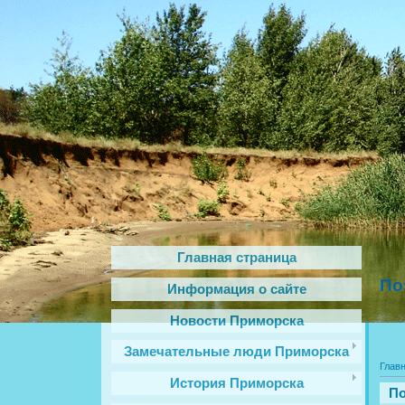
Главная страница
По
Информация о сайте
Новости Приморска
Замечательные люди Приморска
Глав
История Приморска
По