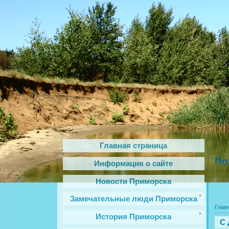
Главная страница
По
Информация о сайте
Новости Приморска
Замечательные люди Приморска
Глав
История Приморска
С 