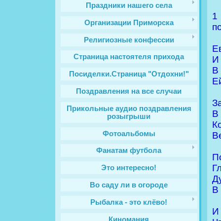
Праздники нашего села
1
Организации Приморска
п
Религиозные конфессии
Е
Cтраница настоятеля прихода
И
В
Посиделки.Страница "Отдохни!"
Е
Поздравления на все случаи
З
Прикольные аудио поздравления
В
розыгрыши
К
Фотоальбомы
В
Фанатам футбола
П
Г
Это интересно!
Д
Во саду ли в огороде
В
Рыбалка - это клёво!
И
Киномания