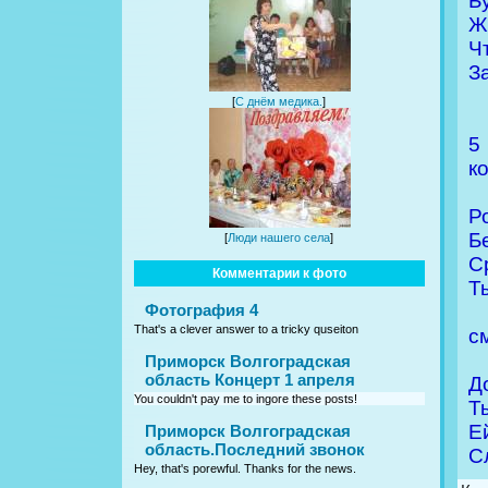
Б
Ж
Ч
З
[
С днём медика.
]
5
к
Р
Б
[
Люди нашего села
]
С
Комментарии к фото
Т
Фотография 4
That's a clever answer to a tricky quseiton
с
Приморск Волгоградская
область Концерт 1 апреля
Д
You couldn't pay me to ingore these posts!
Т
Ей
Приморск Волгоградская
область.Последний звонок
С
Hey, that's porewful. Thanks for the news.