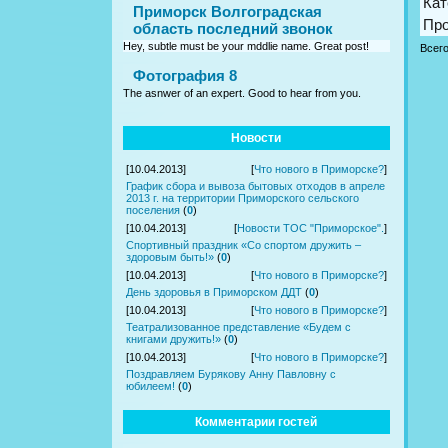
Кат
Приморск Волгоградская
Пр
область последний звонок
Hey, subtle must be your mddlie name. Great post!
Всег
Фотография 8
The asnwer of an expert. Good to hear from you.
Новости
[10.04.2013]
[
Что нового в Приморске?
]
График сбора и вывоза бытовых отходов в апреле
2013 г. на территории Приморского сельского
поселения
(
0
)
[10.04.2013]
[
Новости ТОС "Приморское".
]
Спортивный праздник «Со спортом дружить –
здоровым быть!»
(
0
)
[10.04.2013]
[
Что нового в Приморске?
]
День здоровья в Приморском ДДТ
(
0
)
[10.04.2013]
[
Что нового в Приморске?
]
Театрализованное представление «Будем с
книгами дружить!»
(
0
)
[10.04.2013]
[
Что нового в Приморске?
]
Поздравляем Бурякову Анну Павловну с
юбилеем!
(
0
)
Комментарии гостей