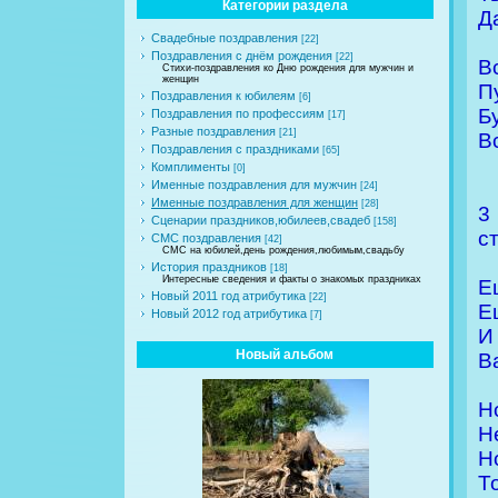
Категории раздела
Д
Свадебные поздравления
[22]
Поздравления с днём рождения
[22]
В
Стихи-поздравления ко Дню рождения для мужчин и
женщин
П
Поздравления к юбилеям
[6]
Б
Поздравления по профессиям
[17]
Разные поздравления
[21]
В
Поздравления с праздниками
[65]
Комплименты
[0]
Именные поздравления для мужчин
[24]
Именные поздравления для женщин
[28]
3
Сценарии праздников,юбилеев,свадеб
[158]
с
СМС поздравления
[42]
СМС на юбилей,день рождения,любимым,свадьбу
История праздников
[18]
Интересные сведения и факты о знакомых праздниках
Е
Новый 2011 год атрибутика
[22]
Е
Новый 2012 год атрибутика
[7]
И
Новый альбом
В
Н
Н
Н
Т