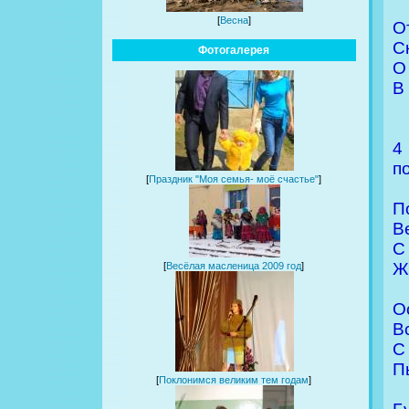
[
Весна
]
О
С
Фотогалерея
О
В
4
п
[
Праздник "Моя семья- моё счастье"
]
П
В
С
Ж
[
Весёлая масленица 2009 год
]
О
В
С
Пь
[
Поклонимся великим тем годам
]