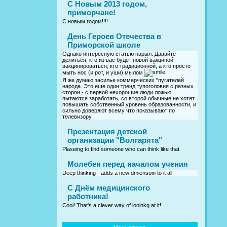
С Новым 2013 годом,
приморчане!
С новым годом!!!!
День Героев Отечества в
Приморской школе
Однако интересную статью нарыл. Давайте
делиться, кто из вас будет новой вакциной
вакцинироваться, кто традиционной, а кто просто
мыть нос (и рот, и уши) мылом
Я же думаю засилье коммерческих "пугателей
народа. Это еще один тренд тупоголовия с разных
сторон - с первой нехорошие люди ложью
пытаются заработать, со второй обычные не хотят
повышать собственный уровень образованности, и
сильно доверяют всему что показывают по
телевизору.
Презентация детской
организации "Волгарята"
Plaseing to find someone who can think like that
Молебен перед началом учения
Deep thinking - adds a new dmiensoin to it all.
C Днём медицинского
работника!
Cool! That's a clever way of looinkg at it!