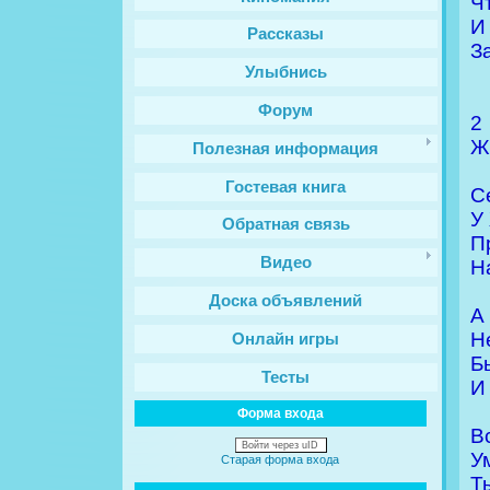
Ч
И
Рассказы
З
Улыбнись
Форум
2
Ж
Полезная информация
Гостевая книга
С
У
Обратная связь
П
Видео
Н
Доска объявлений
А
Н
Онлайн игры
Б
Тесты
И
Форма входа
В
Войти через uID
У
Старая форма входа
Т