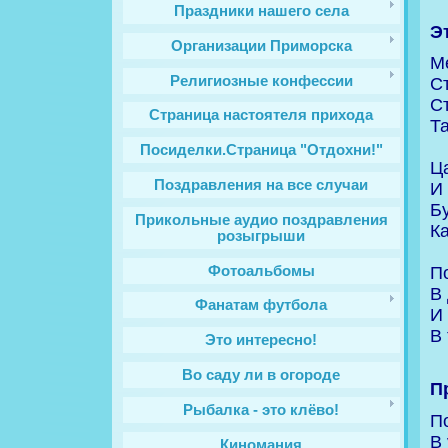
Праздники нашего села
Э
Организации Приморска
М
Религиозные конфессии
Ст
С
Cтраница настоятеля прихода
Та
Посиделки.Страница "Отдохни!"
Ц
Поздравления на все случаи
И
Б
Прикольные аудио поздравления
Ка
розыгрыши
Фотоальбомы
П
В
Фанатам футбола
И
В
Это интересно!
Во саду ли в огороде
П
Рыбалка - это клёво!
П
В 
Киномания