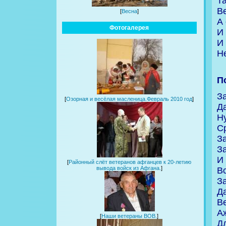
Та
Ве
[
Весна
]
А
Фотогалерея
И
И 
Н
П
З
[
Озорная и весёлая масленица.Февраль 2010 год
]
Да
Н
С
З
За
И 
[
Районный слёт ветеранов афганцев к 20-летию
вывода войск из Афгана.
]
Вс
З
Д
Ве
А
[
Наши ветераны ВОВ.
]
Д