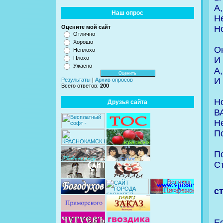
А,
Наш опрос
Не
Н
Оцените мой сайт
Отлично
Хорошо
О
Неплохо
Плохо
И 
Ужасно
А,
И 
Результаты
|
Архив опросов
Всего ответов:
200
Но
Друзья сайта
ВА
Не
П
По
С
с
Ес