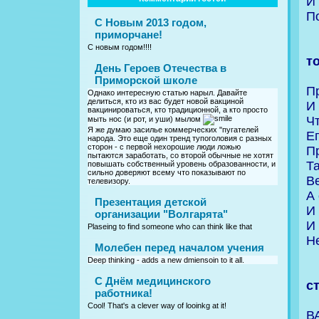
И 
П
С Новым 2013 годом,
приморчане!
С новым годом!!!!
т
День Героев Отечества в
Приморской школе
П
Однако интересную статью нарыл. Давайте
делиться, кто из вас будет новой вакциной
И
вакцинироваться, кто традиционной, а кто просто
Ч
мыть нос (и рот, и уши) мылом
Я же думаю засилье коммерческих "пугателей
Е
народа. Это еще один тренд тупоголовия с разных
сторон - с первой нехорошие люди ложью
П
пытаются заработать, со второй обычные не хотят
Та
повышать собственный уровень образованности, и
сильно доверяют всему что показывают по
Ве
телевизору.
А
Презентация детской
И
организации "Волгарята"
И 
Plaseing to find someone who can think like that
Н
Молебен перед началом учения
Deep thinking - adds a new dmiensoin to it all.
C Днём медицинского
с
работника!
Cool! That's a clever way of looinkg at it!
ВА