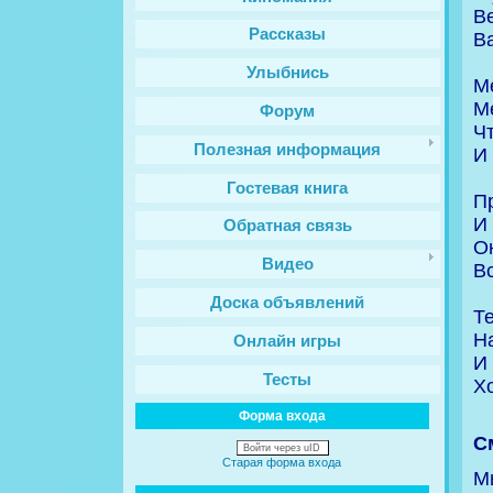
В
Рассказы
В
Улыбнись
М
Ме
Форум
Ч
Полезная информация
И
Гостевая книга
П
И
Обратная связь
О
Видео
В
Доска объявлений
Т
Н
Онлайн игры
И 
Тесты
Х
Форма входа
С
Войти через uID
Старая форма входа
М