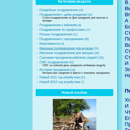
В
Категории раздела
В
Свадебные поздравления
[22]
В
Поздравления с днём рождения
[22]
Стихи-поздравления ко Дню рождения для мужчин и
А
женщин
Поздравления к юбилеям
Б
[6]
Поздравления по профессиям
[17]
Ст
Разные поздравления
[21]
П
Поздравления с праздниками
[65]
Комплименты
Вы
[0]
Именные поздравления для мужчин
[24]
С
Именные поздравления для женщин
[28]
С
Сценарии праздников,юбилеев,свадеб
[158]
И 
СМС поздравления
[42]
СМС на юбилей,день рождения,любимым,свадьбу
З
История праздников
[18]
Интересные сведения и факты о знакомых праздниках
Н
Новый 2011 год атрибутика
[22]
Новый 2012 год атрибутика
[7]
П
Новый альбом
Х
И
Ч
Е
П