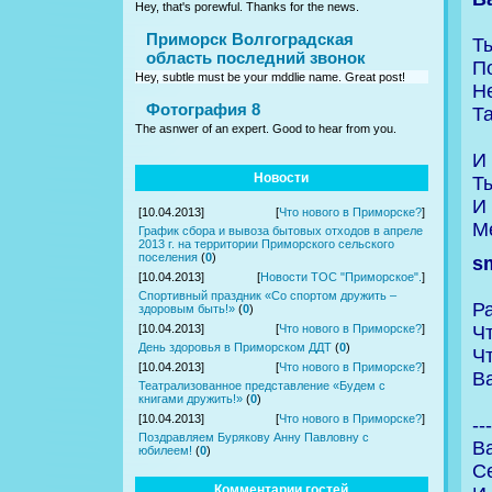
Hey, that's porewful. Thanks for the news.
Приморск Волгоградская
Т
область последний звонок
П
Hey, subtle must be your mddlie name. Great post!
Н
Фотография 8
Та
The asnwer of an expert. Good to hear from you.
И 
Новости
Ты
И
[10.04.2013]
[
Что нового в Приморске?
]
М
График сбора и вывоза бытовых отходов в апреле
2013 г. на территории Приморского сельского
поселения
(
0
)
s
[10.04.2013]
[
Новости ТОС "Приморское".
]
Спортивный праздник «Со спортом дружить –
Р
здоровым быть!»
(
0
)
Ч
[10.04.2013]
[
Что нового в Приморске?
]
День здоровья в Приморском ДДТ
(
0
)
Чт
[10.04.2013]
[
Что нового в Приморске?
]
Ва
Театрализованное представление «Будем с
книгами дружить!»
(
0
)
[10.04.2013]
[
Что нового в Приморске?
]
---
Поздравляем Бурякову Анну Павловну с
В
юбилеем!
(
0
)
С
Комментарии гостей