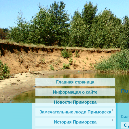
Главная страница
По
Информация о сайте
Новости Приморска
Замечательные люди Приморска
Глав
История Приморска
С 