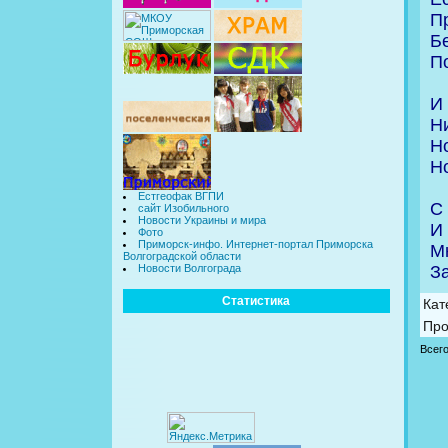
Пр
Б
По
И 
Ни
Но
Но
Естгеофак ВГПИ
С
сайт Изобильного
Новости Украины и мира
И 
Фото
Приморск-инфо. Интернет-портал Приморска
М
Волгоградской области
За
Новости Волгограда
Статистика
Кат
Про
Всег