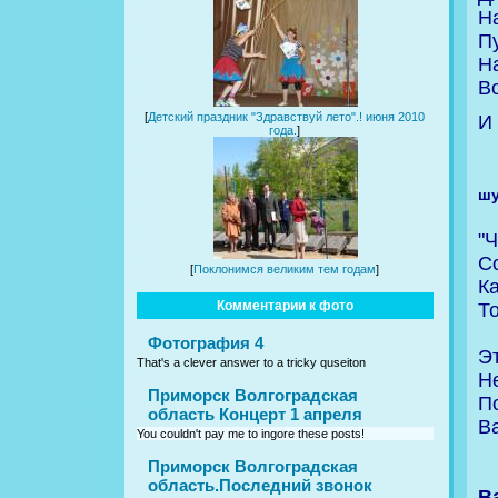
Н
П
На
В
[
Детский праздник "Здравствуй лето".! июня 2010
И
года.
]
шу
"
Со
[
Поклонимся великим тем годам
]
Ка
Комментарии к фото
Т
Фотография 4
Эт
That's a clever answer to a tricky quseiton
Н
Приморск Волгоградская
П
область Концерт 1 апреля
Ва
You couldn't pay me to ingore these posts!
Приморск Волгоградская
область.Последний звонок
Ва