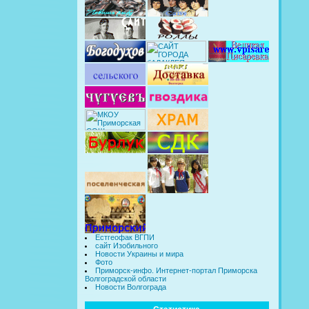
Естгеофак ВГПИ
сайт Изобильного
Новости Украины и мира
Фото
Приморск-инфо. Интернет-портал Приморска
Волгоградской области
Новости Волгограда