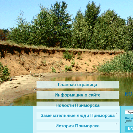
Главная страница
КО
Информация о сайте
Новости Приморска
Стр
Замечательные люди Приморска
Фору
(1939,
История Приморска
КО