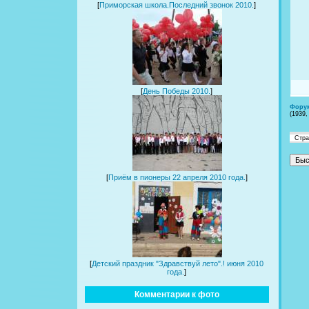
[
Приморская школа.Последний звонок 2010.
]
[
День Победы 2010.
]
Фору
(1939,
Стр
[
Приём в пионеры 22 апреля 2010 года.
]
[
Детский праздник "Здравствуй лето".! июня 2010
года.
]
Комментарии к фото