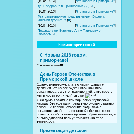
[10.04.2013]
[
Что нового в Приморске?
]
День здоровья в Приморском ДДТ
(
0
)
[10.04.2013]
[
Что нового в Приморске?
]
Театрализованное представление «Будем с
книгами дружить!»
(
0
)
[10.04.2013]
[
Что нового в Приморске?
]
Поздравляем Бурякову Анну Павловну с
юбилеем!
(
0
)
Комментарии гостей
С Новым 2013 годом,
приморчане!
С новым годом!!!!
День Героев Отечества в
Приморской школе
Однако интересную статью нарыл. Давайте
делиться, кто из вас будет новой вакциной
вакцинироваться, кто традиционной, а кто просто
мыть нос (и рот, и уши) мылом
Я же думаю засилье коммерческих "пугателей
народа. Это еще один тренд тупоголовия с разных
сторон - с первой нехорошие люди ложью
пытаются заработать, со второй обычные не хотят
повышать собственный уровень образованности, и
сильно доверяют всему что показывают по
телевизору.
Презентация детской