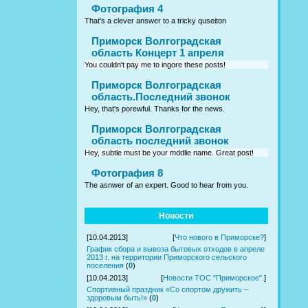
Фотография 4
That's a clever answer to a tricky quseiton
Приморск Волгоградская
область Концерт 1 апреля
You couldn't pay me to ingore these posts!
Приморск Волгоградская
область.Последний звонок
Hey, that's porewful. Thanks for the news.
Приморск Волгоградская
область последний звонок
Hey, subtle must be your mddlie name. Great post!
Фотография 8
The asnwer of an expert. Good to hear from you.
Новости
[10.04.2013]
[
Что нового в Приморске?
]
График сбора и вывоза бытовых отходов в апреле
2013 г. на территории Приморского сельского
поселения
(
0
)
[10.04.2013]
[
Новости ТОС "Приморское".
]
Спортивный праздник «Со спортом дружить –
здоровым быть!»
(
0
)