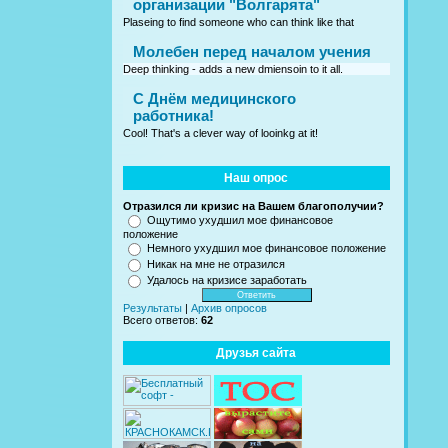
организации "Волгарята"
Plaseing to find someone who can think like that
Молебен перед началом учения
Deep thinking - adds a new dmiensoin to it all.
C Днём медицинского
работника!
Cool! That's a clever way of looinkg at it!
Наш опрос
Отразился ли кризис на Вашем благополучии?
Ощутимо ухудшил мое финансовое
положение
Немного ухудшил мое финансовое положение
Никак на мне не отразился
Удалось на кризисе заработать
Результаты
|
Архив опросов
Всего ответов:
62
Друзья сайта