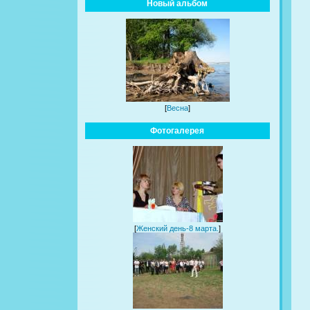
Новый альбом
[
Весна
]
Фотогалерея
[
Женский день-8 марта.
]