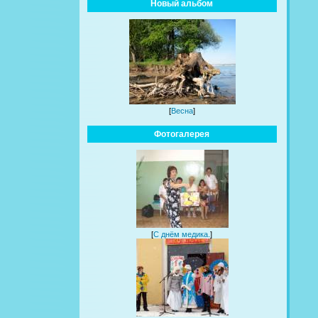
Новый альбом
[
Весна
]
Фотогалерея
[
С днём медика.
]