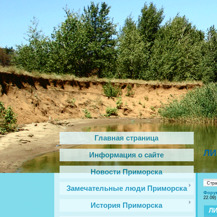
Главная страница
ЛИ
Информация о сайте
Новости Приморска
Стр
Замечательные люди Приморска
Фору
22.09)
История Приморска
Л