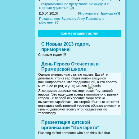
Театрализованное представление «Будем с
книгами дружить!»
(
0
)
[10.04.2013]
[
Что нового в Приморске?
]
Поздравляем Бурякову Анну Павловну с
юбилеем!
(
0
)
Комментарии гостей
С Новым 2013 годом,
приморчане!
С новым годом!!!!
День Героев Отечества в
Приморской школе
Однако интересную статью нарыл. Давайте
делиться, кто из вас будет новой вакциной
вакцинироваться, кто традиционной, а кто просто
мыть нос (и рот, и уши) мылом
Я же думаю засилье коммерческих "пугателей
народа. Это еще один тренд тупоголовия с разных
сторон - с первой нехорошие люди ложью
пытаются заработать, со второй обычные не хотят
повышать собственный уровень образованности, и
сильно доверяют всему что показывают по
телевизору.
Презентация детской
организации "Волгарята"
Plaseing to find someone who can think like that