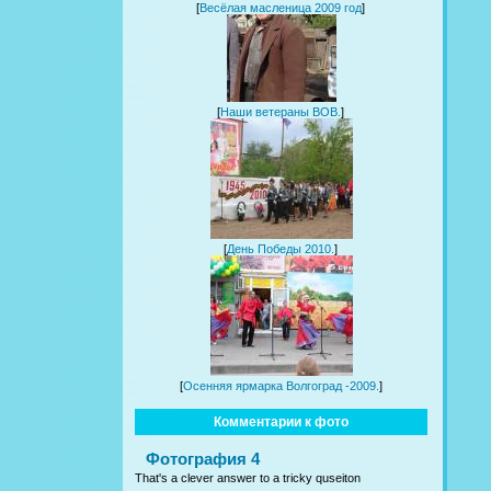
[
Весёлая масленица 2009 год
]
[
Наши ветераны ВОВ.
]
[
День Победы 2010.
]
[
Осенняя ярмарка Волгоград -2009.
]
Комментарии к фото
Фотография 4
That's a clever answer to a tricky quseiton