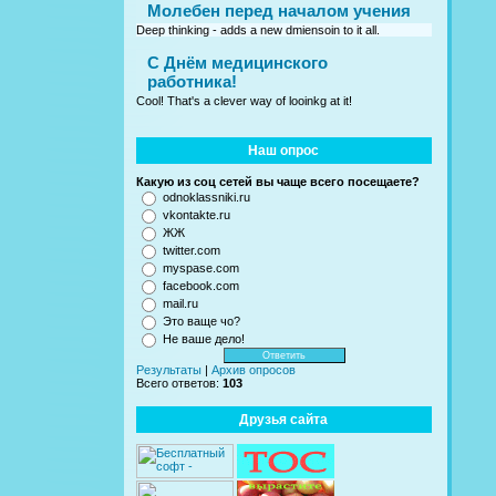
Молебен перед началом учения
Deep thinking - adds a new dmiensoin to it all.
C Днём медицинского
работника!
Cool! That's a clever way of looinkg at it!
Наш опрос
Какую из соц сетей вы чаще всего посещаете?
odnoklassniki.ru
vkontakte.ru
ЖЖ
twitter.com
myspase.com
facebook.com
mail.ru
Это ваще чо?
Не ваше дело!
Результаты
|
Архив опросов
Всего ответов:
103
Друзья сайта