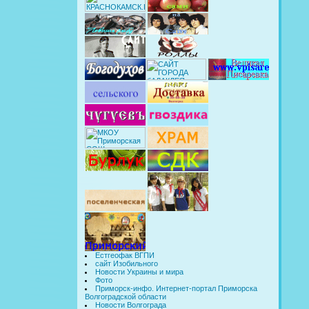
Естгеофак ВГПИ
сайт Изобильного
Новости Украины и мира
Фото
Приморск-инфо. Интернет-портал Приморска
Волгоградской области
Новости Волгограда