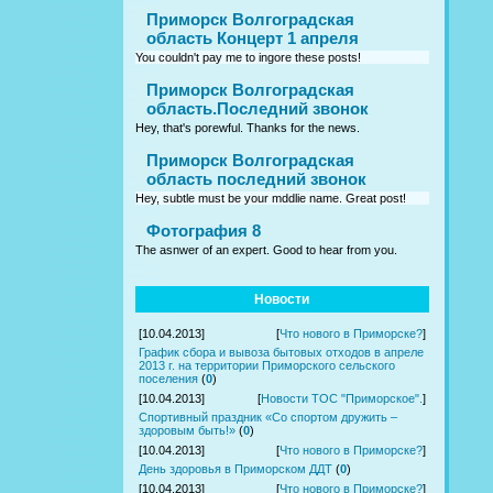
Приморск Волгоградская
область Концерт 1 апреля
You couldn't pay me to ingore these posts!
Приморск Волгоградская
область.Последний звонок
Hey, that's porewful. Thanks for the news.
Приморск Волгоградская
область последний звонок
Hey, subtle must be your mddlie name. Great post!
Фотография 8
The asnwer of an expert. Good to hear from you.
Новости
[10.04.2013]
[
Что нового в Приморске?
]
График сбора и вывоза бытовых отходов в апреле
2013 г. на территории Приморского сельского
поселения
(
0
)
[10.04.2013]
[
Новости ТОС "Приморское".
]
Спортивный праздник «Со спортом дружить –
здоровым быть!»
(
0
)
[10.04.2013]
[
Что нового в Приморске?
]
День здоровья в Приморском ДДТ
(
0
)
[10.04.2013]
[
Что нового в Приморске?
]