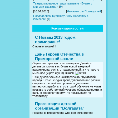
Театрализованное представление «Будем с
книгами дружить!»
(
0
)
[10.04.2013]
[
Что нового в Приморске?
]
Поздравляем Бурякову Анну Павловну с
юбилеем!
(
0
)
Комментарии гостей
С Новым 2013 годом,
приморчане!
С новым годом!!!!
День Героев Отечества в
Приморской школе
Однако интересную статью нарыл. Давайте
делиться, кто из вас будет новой вакциной
вакцинироваться, кто традиционной, а кто просто
мыть нос (и рот, и уши) мылом
Я же думаю засилье коммерческих "пугателей
народа. Это еще один тренд тупоголовия с разных
сторон - с первой нехорошие люди ложью
пытаются заработать, со второй обычные не хотят
повышать собственный уровень образованности, и
сильно доверяют всему что показывают по
телевизору.
Презентация детской
организации "Волгарята"
Plaseing to find someone who can think like that