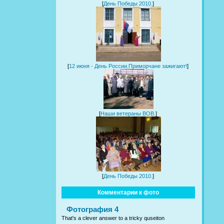
[
День Победы 2010.
]
[
12 июня - День России.Приморчане зажигают!
]
[
Наши ветераны ВОВ.
]
[
День Победы 2010.
]
Комментарии к фото
Фотография 4
That's a clever answer to a tricky quseiton