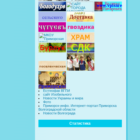
Естгеофак ВГПИ
сайт Изобильного
Новости Украины и мира
Фото
Приморск-инфо. Интернет-портал Приморска
Волгоградской области
Новости Волгограда
Статистика