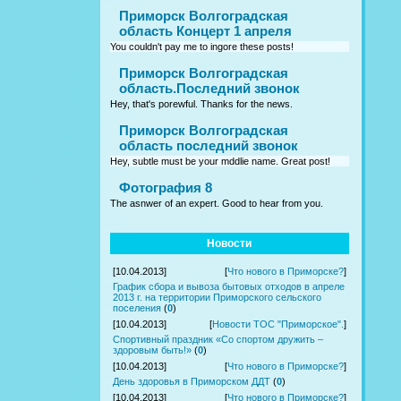
Приморск Волгоградская
область Концерт 1 апреля
You couldn't pay me to ingore these posts!
Приморск Волгоградская
область.Последний звонок
Hey, that's porewful. Thanks for the news.
Приморск Волгоградская
область последний звонок
Hey, subtle must be your mddlie name. Great post!
Фотография 8
The asnwer of an expert. Good to hear from you.
Новости
[10.04.2013]
[
Что нового в Приморске?
]
График сбора и вывоза бытовых отходов в апреле
2013 г. на территории Приморского сельского
поселения
(
0
)
[10.04.2013]
[
Новости ТОС "Приморское".
]
Спортивный праздник «Со спортом дружить –
здоровым быть!»
(
0
)
[10.04.2013]
[
Что нового в Приморске?
]
День здоровья в Приморском ДДТ
(
0
)
[10.04.2013]
[
Что нового в Приморске?
]