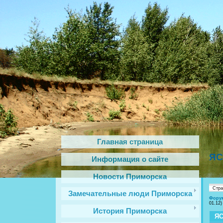
Главная страница
ЯС
Информация о сайте
Новости Приморска
Стр
Замечательные люди Приморска
Фору
01.12)
История Приморска
Я