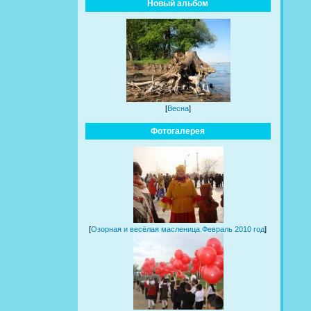
Новый альбом
[
Весна
]
Фотогалерея
[
Озорная и весёлая масленица.Февраль 2010 год
]