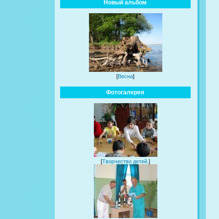
Новый альбом
[
Весна
]
Фотогалерея
[
Творчество детей.
]