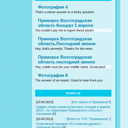
Фотография 4
That's a clever answer to a tricky quseiton
Приморск Волгоградская
область Концерт 1 апреля
You couldn't pay me to ingore these posts!
Приморск Волгоградская
область.Последний звонок
Hey, that's porewful. Thanks for the news.
Приморск Волгоградская
область последний звонок
Hey, subtle must be your mddlie name. Great post!
Фотография 8
The asnwer of an expert. Good to hear from you.
Новости
[10.04.2013]
[
Что нового в Приморске?
]
График сбора и вывоза бытовых отходов в апреле
2013 г. на территории Приморского сельского
поселения
(
0
)
[10.04.2013]
[
Новости ТОС "Приморское".
]
Спортивный праздник «Со спортом дружить –
здоровым быть!»
(
0
)