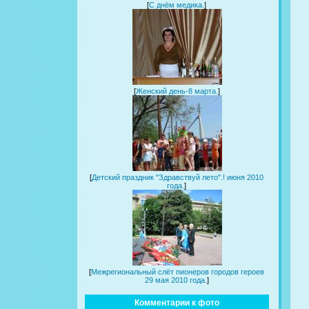
[
С днём медика.
]
[
Женский день-8 марта.
]
[
Детский праздник "Здравствуй лето".! июня 2010
года.
]
[
Межрегиональный слёт пионеров городов героев
29 мая 2010 года.
]
Комментарии к фото