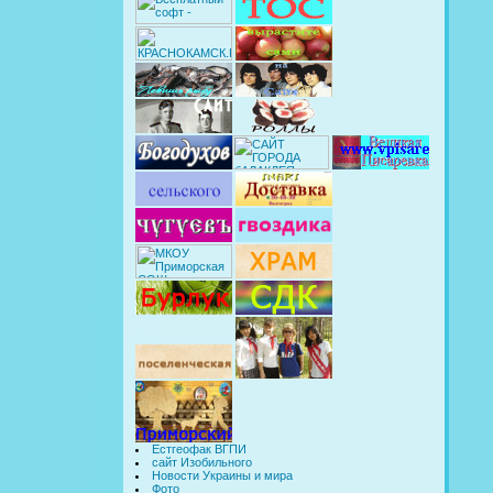
Естгеофак ВГПИ
сайт Изобильного
Новости Украины и мира
Фото