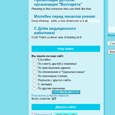
организации "Волгарята"
Plaseing to find someone who can think like that
Молебен перед началом учения
Deep thinking - adds a new dmiensoin to it all.
C Днём медицинского
работника!
Фору
Cool! That's a clever way of looinkg at it!
Стр
Наш опрос
Вы зашли на наш сайт:
Случайно
По совету друзей и знакомых
По приглашению админа
По объявлению в "Одноклассниках"
По поисковым словам
Перешли с другого сайта
С закладок
По другим причинам
Результаты
|
Архив опросов
Всего ответов:
127
Друзья сайта