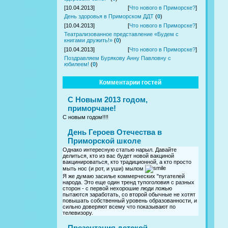
[10.04.2013]
[
Что нового в Приморске?
]
День здоровья в Приморском ДДТ
(
0
)
[10.04.2013]
[
Что нового в Приморске?
]
Театрализованное представление «Будем с
книгами дружить!»
(
0
)
[10.04.2013]
[
Что нового в Приморске?
]
Поздравляем Бурякову Анну Павловну с
юбилеем!
(
0
)
Комментарии гостей
С Новым 2013 годом,
приморчане!
С новым годом!!!!
День Героев Отечества в
Приморской школе
Однако интересную статью нарыл. Давайте
делиться, кто из вас будет новой вакциной
вакцинироваться, кто традиционной, а кто просто
мыть нос (и рот, и уши) мылом
Я же думаю засилье коммерческих "пугателей
народа. Это еще один тренд тупоголовия с разных
сторон - с первой нехорошие люди ложью
пытаются заработать, со второй обычные не хотят
повышать собственный уровень образованности, и
сильно доверяют всему что показывают по
телевизору.
Презентация детской