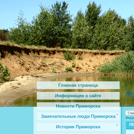
Главная страница
ЛЕ
Информация о сайте
Новости Приморска
Стр
Замечательные люди Приморска
Фору
Л
История Приморска