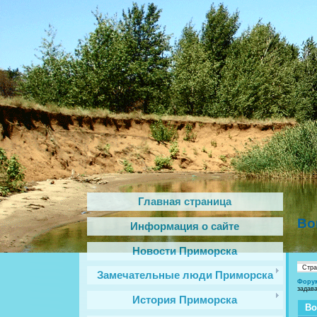
Главная страница
Во
Информация о сайте
Новости Приморска
Стр
Замечательные люди Приморска
Фору
задав
История Приморска
Во