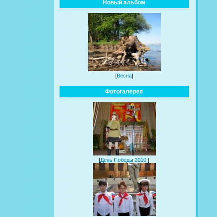
Новый альбом
[
Весна
]
Фотогалерея
[
День Победы 2010.
]