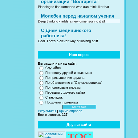
организации "Волгарята"
Plaseing to find someone who can think like that
Молебен перед началом учения
Deep thinking - adds a new dmiensoin to it all.
C Днём медицинского
работника!
Cool! That's a clever way of looinkg at it!
Наш опрос
Вы зашли на наш сайт:
Случайно
По совету друзей и знакомых
По приглашению админа
По объявлению в "Одноклассниках"
По поисковым словам
Перешли с другого сайта
С закладок
По другим причинам
Результаты
|
Архив опросов
Всего ответов:
127
Друзья сайта