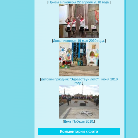
[
Приём в пионеры 22 апреля 2010 года.
]
[
День пионерии 19 мая 2010 года.
]
[
Детский праздник "Здравствуй лето".! июня 2010
года.
]
[
День Победы 2010.
]
Комментарии к фото