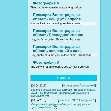
Фотография 4
That's a clever answer to a tricky quseiton
Приморск Волгоградская
область Концерт 1 апреля
You couldn't pay me to ingore these posts!
Приморск Волгоградская
область.Последний звонок
Hey, that's porewful. Thanks for the news.
Приморск Волгоградская
область последний звонок
Hey, subtle must be your mddlie name. Great post!
Фотография 8
The asnwer of an expert. Good to hear from you.
Новости
[10.04.2013]
[
Что нового в Приморске?
]
График сбора и вывоза бытовых отходов в апреле
2013 г. на территории Приморского сельского
поселения
(
0
)
[10.04.2013]
[
Новости ТОС "Приморское".
]
Спортивный праздник «Со спортом дружить –
здоровым быть!»
(
0
)