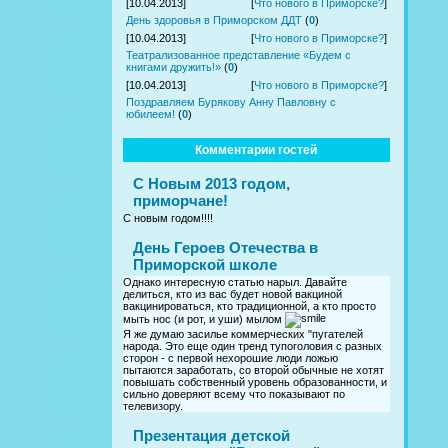
[10.04.2013]
[
Что нового в Приморске?
]
День здоровья в Приморском ДДТ
(
0
)
[10.04.2013]
[
Что нового в Приморске?
]
Театрализованное представление «Будем с
книгами дружить!»
(
0
)
[10.04.2013]
[
Что нового в Приморске?
]
Поздравляем Бурякову Анну Павловну с
юбилеем!
(
0
)
Комментарии гостей
С Новым 2013 годом,
приморчане!
С новым годом!!!!
День Героев Отечества в
Приморской школе
Однако интересную статью нарыл. Давайте
делиться, кто из вас будет новой вакциной
вакцинироваться, кто традиционной, а кто просто
мыть нос (и рот, и уши) мылом
Я же думаю засилье коммерческих "пугателей
народа. Это еще один тренд тупоголовия с разных
сторон - с первой нехорошие люди ложью
пытаются заработать, со второй обычные не хотят
повышать собственный уровень образованности, и
сильно доверяют всему что показывают по
телевизору.
Презентация детской