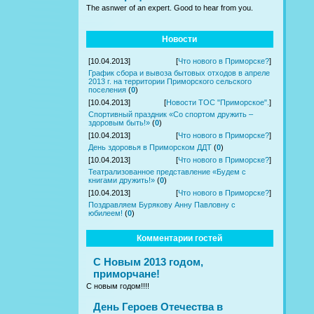
The asnwer of an expert. Good to hear from you.
Новости
[10.04.2013]
[
Что нового в Приморске?
]
График сбора и вывоза бытовых отходов в апреле
2013 г. на территории Приморского сельского
поселения
(
0
)
[10.04.2013]
[
Новости ТОС "Приморское".
]
Спортивный праздник «Со спортом дружить –
здоровым быть!»
(
0
)
[10.04.2013]
[
Что нового в Приморске?
]
День здоровья в Приморском ДДТ
(
0
)
[10.04.2013]
[
Что нового в Приморске?
]
Театрализованное представление «Будем с
книгами дружить!»
(
0
)
[10.04.2013]
[
Что нового в Приморске?
]
Поздравляем Бурякову Анну Павловну с
юбилеем!
(
0
)
Комментарии гостей
С Новым 2013 годом,
приморчане!
С новым годом!!!!
День Героев Отечества в