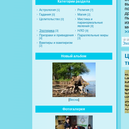
Категории раздела
в
п
Астрология
Религия
[1]
[7]
д
Гадания
Магия
[0]
[2]
п
Целительство
Мистика и
[0]
из
паранормальные
явления
мн
[8]
Эзотерика
НЛО
>
[3]
[9]
Призраки и привидения
Параллельные миры
[4]
[3]
Вампиры и вампиризм
Эзо
[2]
Ц
Новый альбом
т
[
Весна
]
Фотогалерея