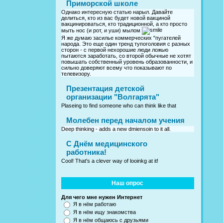
Приморской школе
Однако интересную статью нарыл. Давайте
делиться, кто из вас будет новой вакциной
вакцинироваться, кто традиционной, а кто просто
мыть нос (и рот, и уши) мылом
Я же думаю засилье коммерческих "пугателей
народа. Это еще один тренд тупоголовия с разных
сторон - с первой нехорошие люди ложью
пытаются заработать, со второй обычные не хотят
повышать собственный уровень образованности, и
сильно доверяют всему что показывают по
телевизору.
Презентация детской
организации "Волгарята"
Plaseing to find someone who can think like that
Молебен перед началом учения
Deep thinking - adds a new dmiensoin to it all.
C Днём медицинского
работника!
Cool! That's a clever way of looinkg at it!
Наш опрос
Для чего мне нужен Интернет
Я в нём работаю
Я в нём ищу знакомства
Я в нём общаюсь с друзьями