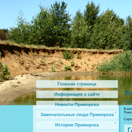
Главная страница
Эт
Информация о сайте
Глав
Новости Приморска
В кат
Пока
Замечательные люди Приморска
Сорт
История Приморска
Г