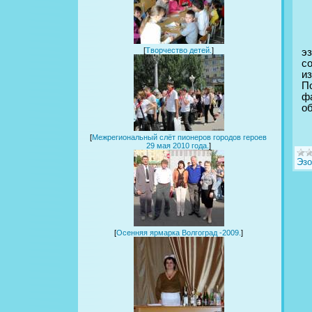
[
Творчество детей.
]
эз
с
и
П
ф
об
[
Межрегиональный слёт пионеров городов героев
29 мая 2010 года.
]
Эзо
[
Осенняя ярмарка Волгоград -2009.
]