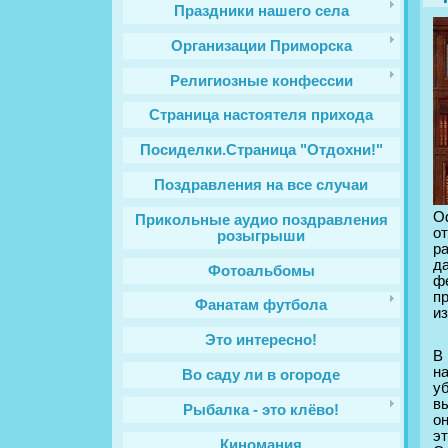
Праздники нашего села
Организации Приморска
Религиозные конфессии
Cтраница настоятеля прихода
Посиделки.Страница "Отдохни!"
Поздравления на все случаи
О
Прикольные аудио поздравления
о
розыгрыши
р
д
Фотоальбомы
ф
п
Фанатам футбола
из
Это интересно!
В 
н
Во саду ли в огороде
у
в
Рыбалка - это клёво!
о
э
Киномания