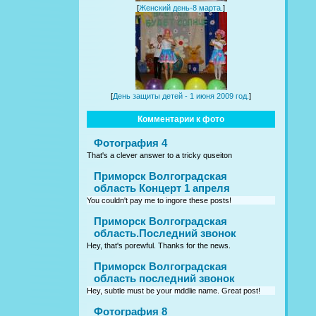
[
Женский день-8 марта.
]
[
День защиты детей - 1 июня 2009 год.
]
Комментарии к фото
Фотография 4
That's a clever answer to a tricky quseiton
Приморск Волгоградская
область Концерт 1 апреля
You couldn't pay me to ingore these posts!
Приморск Волгоградская
область.Последний звонок
Hey, that's porewful. Thanks for the news.
Приморск Волгоградская
область последний звонок
Hey, subtle must be your mddlie name. Great post!
Фотография 8