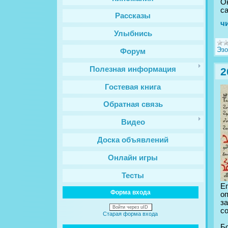
О
с
Рассказы
ч
Улыбнись
Эзо
Форум
Полезная информация
2
Гостевая книга
Обратная связь
Видео
Доска объявлений
Онлайн игры
Тесты
Ег
Форма входа
оп
з
Войти через uID
с
Старая форма входа
Б