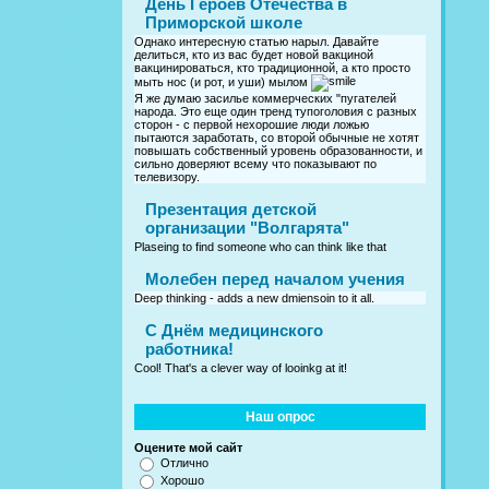
День Героев Отечества в
Приморской школе
Однако интересную статью нарыл. Давайте
делиться, кто из вас будет новой вакциной
вакцинироваться, кто традиционной, а кто просто
мыть нос (и рот, и уши) мылом
Я же думаю засилье коммерческих "пугателей
народа. Это еще один тренд тупоголовия с разных
сторон - с первой нехорошие люди ложью
пытаются заработать, со второй обычные не хотят
повышать собственный уровень образованности, и
сильно доверяют всему что показывают по
телевизору.
Презентация детской
организации "Волгарята"
Plaseing to find someone who can think like that
Молебен перед началом учения
Deep thinking - adds a new dmiensoin to it all.
C Днём медицинского
работника!
Cool! That's a clever way of looinkg at it!
Наш опрос
Оцените мой сайт
Отлично
Хорошо