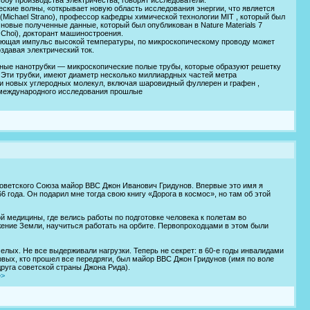
еские волны, «открывает новую область исследования энергии, что является
(Michael Strano), профессор кафедры химической технологии MIT , который был
овые полученные данные, который был опубликован в Nature Materials 7
 Choi), докторант машиностроения.
ающая импульс высокой температуры, по микроскопическому проводу может
здавая электрический ток.
ные нанотрубки — микроскопические полые трубы, которые образуют решетку
. Эти трубки, имеют диаметр несколько миллиардных частей метра
и новых углеродных молекул, включая шаровидный фуллерен и графен ,
 международного исследования прошлые
оветского Союза майор ВВС Джон Иванович Гридунов. Впервые это имя я
 года. Он подарил мне тогда свою книгу «Дорога в космос», но там об этой
 медицины, где велись работы по подготовке человека к полетам во
ение Земли, научиться работать на орбите. Первопроходцами в этом были
лых. Не все выдерживали нагрузки. Теперь не секрет: в 60-е годы инвалидами
рвых, кто прошел все передряги, был майор ВВС Джон Гридунов (имя по воле
руга советской страны Джона Рида).
>>