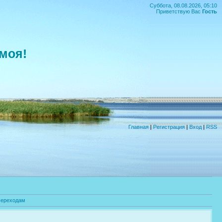
Суббота, 08.08.2026, 05:10
Приветствую Вас
Гость
моя!
Главная
|
Регистрация
|
Вход
|
RSS
ереходам