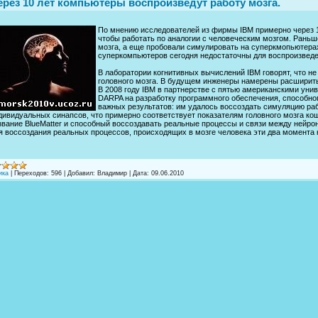
ерез 10 лет компьютеры воспроизведут работу мозга.
По мнению исследователей из фирмы IBM примерно через 1
чтобы работать по аналогии с человеческим мозгом. Рань
мозга, а еще пробовали симулировать на суперкмопьютера
суперкомпьютеров сегодня недостаточны для воспроизведе
В лаборатории когнитивных вычислений IBM говорят, что не
головного мозга. В будущем инженеры намерены расширить
В 2008 году IBM в партнерстве с пятью американскими уни
DARPA на разработку программного обеспечения, способног
важных результатов: им удалось воссоздать симуляцию раб
дивидуальных синапсов, что примерно соответствует показателям головного мозга ко
звание BlueMatter и способный воссоздавать реальные процессы и связи между нейро
я воссоздания реальных процессов, происходящих в мозге человека эти два момента к
ика
|
Переходов:
596
|
Добавил:
Владимир
|
Дата:
09.06.2010