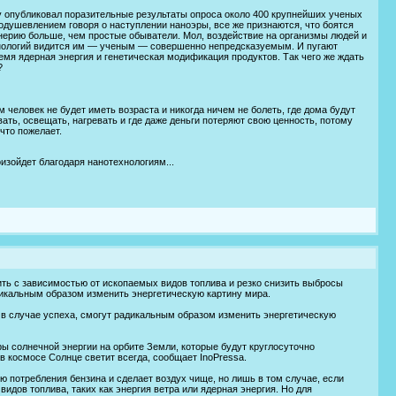
y опубликовал поразительные результаты опроса около 400 крупнейших ученых
оодушевлением говоря о наступлении наноэры, все же признаются, что боятся
нерию больше, чем простые обыватели. Мол, воздействие на организмы людей и
ологий видится им — ученым — совершенно непредсказуемым. И пугают
емя ядерная энергия и генетическая модификация продуктов. Так чего же ждать
?
м человек не будет иметь возраста и никогда ничем не болеть, где дома будут
ать, освещать, нагревать и где даже деньги потеряют свою ценность, потому
что пожелает.
оизойдет благодаря нанотехнологиям...
ть с зависимостью от ископаемых видов топлива и резко снизить выбросы
адикальным образом изменить энергетическую картину мира.
е, в случае успеха, смогут радикальным образом изменить энергетическую
оры солнечной энергии на орбите Земли, которые будут круглосуточно
 в космосе Солнце светит всегда, сообщает InoPressa.
 потребления бензина и сделает воздух чище, но лишь в том случае, если
дов топлива, таких как энергия ветра или ядерная энергия. Но для