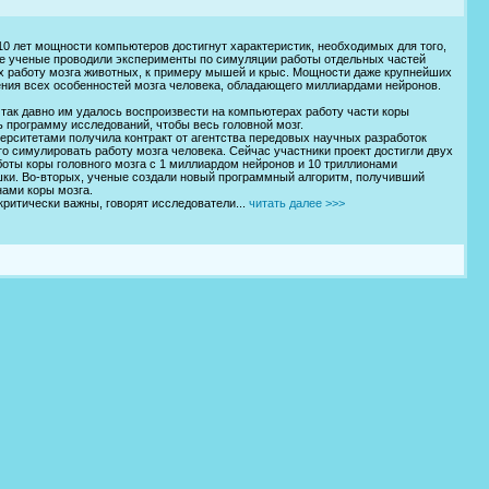
0 лет мощности компьютеров достигнут характеристик, необходимых для того,
ше ученые проводили эксперименты по симуляции работы отдельных частей
х работу мозга животных, к примеру мышей и крыс. Мощности даже крупнейших
ния всех особенностей мозга человека, обладающего миллиардами нейронов.
 так давно им удалось воспроизвести на компьютерах работу части коры
 программу исследований, чтобы весь головной мозг.
верситетами получила контракт от агентства передовых научных разработок
о симулировать работу мозга человека. Сейчас участники проект достигли двух
оты коры головного мозга с 1 миллиардом нейронов и 10 триллионами
шки. Во-вторых, ученые создали новый программный алгоритм, получивший
нами коры мозга.
ритически важны, говорят исследователи...
читать далее >>>