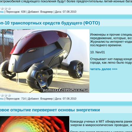
ектромобилей следующего поколения будут более предпочтительны литий-ионные батар
ика
|
Переходов:
636
|
Добавил:
Владимир
|
Дата:
07.08.2010
оп-10 транспортных средств будущего (ФОТО)
Инженеры и прочие специа
передвижение, которые, в
Журналисты интернет-издан
последнего времени.
10. Nev01
Открывает хит-парад конце
города, как легко было под
читать далее >>>
ика
|
Переходов:
714
|
Добавил:
Владимир
|
Дата:
07.08.2010
овое открытие перевернет основы энергетики
Команда ученых в MIT обнаружила ране
энергии в микроскопических проводах, 
Открытие может привести к новому спос