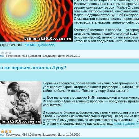
Явление, описанное как термоэнергетич
редким случаем,» говорит Майкл Страно
главным автором отчета, описывающим н
марта. Ведущий автор Вун Чой (Wonjoon
Оказывается тепловая волна, перемещ
перемещать электроны впереди себя, со
Ключевой компонент способа — углерод
атомов углерода, подобно куриной коже
(миллимикроны), являются частью семь
которые были предметом интенсивного
а десятилетия...
читать далее >>>
ика
|
Переходов:
678
|
Добавил:
Владимир
|
Дата:
07.08.2010
то же первым летал на Луну?
Первым человеком, побывавшим на Луне, был гражданин С
услышал от Юрия Гагарина в нашем разговоре 19 марта 1966
тайне не было ни слова. Тема в ту пору была закрыта.
… Все началось с создания НИИ авиационной и космической
Вселенную. Одна из главных проблем — преодолеть притяж
испытатели.
В команду отбирали добровольцев, самых выносливых и сме
стали 60 человек из испытательных бригад. Но одним из пе
родителей ему досталось от американского журналиста — д
Это имя я впоследствии не раз слышал от...
читать далее >
ика
|
Переходов:
689
|
Добавил:
Владимир
|
Дата:
11.06.2010