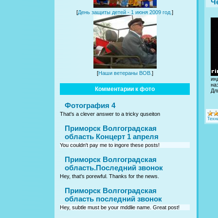
Ч
[
День защиты детей - 1 июня 2009 год.
]
[
Наши ветераны ВОВ.
]
ин
на
Комментарии к фото
Дл
Фотография 4
That's a clever answer to a tricky quseiton
Техн
Приморск Волгоградская
область Концерт 1 апреля
You couldn't pay me to ingore these posts!
Приморск Волгоградская
область.Последний звонок
Hey, that's porewful. Thanks for the news.
Приморск Волгоградская
область последний звонок
Hey, subtle must be your mddlie name. Great post!