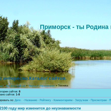
Приморск - ты Родина 
о интересно.Каталог сайтов.
ная
»
Каталог сайтов
»
Наука и образование
» Техника
егории сайтов
:
8
зано сайтов
:
1-8
ировать по
:
Дате
·
Названию
·
Рейтингу
·
Комментариям
·
Загрузкам
·
Просмотрам
·
П
 2100 году мир изменится до неузнаваемости