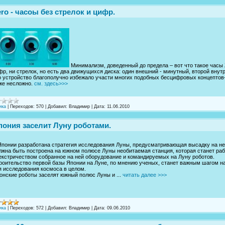
ero - часоы без стрелок и цифр.
Минимализм, доведенный до предела – вот что такое часы 
фр, ни стрелок, но есть два движущихся диска: один внешний - минутный, второй внутр
о устройство благополучно избежало участи многих подобных бесцифровых концептов
же несложно.
см. здесь>>>
ика
|
Переходов:
570
|
Добавил:
Владимир
|
Дата:
11.06.2010
пония заселит Луну роботами.
Японии разработана стратегия исследования Луны, предусматривающая высадку на нее р
лжна быть построена на южном полюсе Луны необитаемая станция, которая станет ра
екстричеством собранное на ней оборудование и командируемых на Луну роботов.
роительство первой базы Японии на Луне, по мнению ученых, станет важным шагом на
я исследования космоса в целом.
онские роботы заселят южный полюс Луны и ...
читать далее >>>
ика
|
Переходов:
572
|
Добавил:
Владимир
|
Дата:
09.06.2010