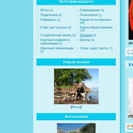
Категории раздела
ВУЗы
Образование
[0]
[0]
Педагогика
Психология
[0]
[1]
Рефераты
Науки естественные
[1]
[44]
Софт для ученых
Науки общественные
[0]
[10]
Студенческая жизнь
Техника
[0]
[8]
Научные издания и
Школы
[0]
дв
публикации
[3]
Научные организации
Семь чудес света.
[7]
[0]
Техн
Новый альбом
К
[
Весна
]
Фотогалерея
Техн