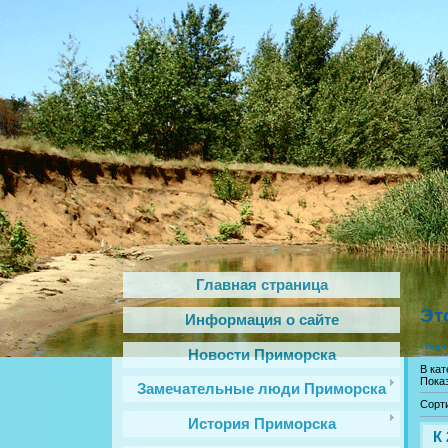
Главная страница
Эт
Информация о сайте
Глав
Новости Приморска
В кат
Пока
Замечательные люди Приморска
Сорт
История Приморска
К