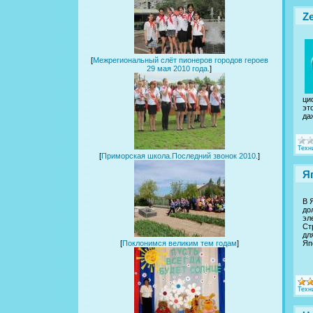
Z
[
Межрегиональный слёт пионеров городов героев
29 мая 2010 года.
]
ци
эт
да
Техн
[
Приморская школа.Последний звонок 2010.
]
Я
В 
до
эл
Ст
дл
Яп
[
Поклонимся великим тем годам
]
Техн