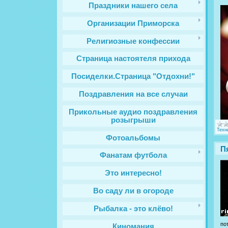
Праздники нашего села
Организации Приморска
Религиозные конфессии
Cтраница настоятеля прихода
Посиделки.Страница "Отдохни!"
Поздравления на все случаи
Прикольные аудио поздравления
розыгрыши
Техн
Фотоальбомы
П
Фанатам футбола
Это интересно!
Во саду ли в огороде
Рыбалка - это клёво!
по
Киномания