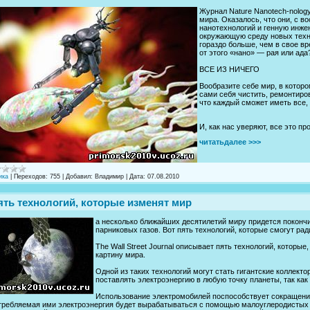
Журнал Nature Nanotech-nolog
мира. Оказалось, что они, с в
нанотехнологий и генную инже
окружающую среду новых техн
гораздо больше, чем в свое вр
от этого «нано» — рая или ада
ВСЕ ИЗ НИЧЕГО
Вообразите себе мир, в которо
сами себя чистить, ремонтиров
что каждый сможет иметь все, 
И, как нас уверяют, все это пр
читатьдалее >>>
ика
|
Переходов:
755
|
Добавил:
Владимир
|
Дата:
07.08.2010
ять технологий, которые изменят мир
а несколько ближайших десятилетий миру придется покончи
парниковых газов. Вот пять технологий, которые смогут р
The Wall Street Journal описывает пять технологий, которы
картину мира.
Одной из таких технологий могут стать гигантские коллект
поставлять электроэнергию в любую точку планеты, так как
Использование электромобилей поспособствует сокращению
требляемая ими электроэнергия будет вырабатываться с помощью малоуглеродистых ви