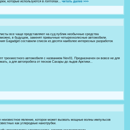
еи, которые используются в лэптопах...
читать далее >>>
листы все чаще представляют на суд публик необычные средства
озможно, в будущем, заменят привычные четырехколесные автомобили.
ия Gagadget составили список из десяти наиболее интересных разработок
пт трехместного автомобиля с названием Nev01. Предназначен он вовсе не для
умать, а для автопробега от песков Сахары до льдов Арктики...
е неизвестное явление, которое может вызвать мощные волны импульсов
известных как углеродные нанотрубки.
обу производства электричества, говорят исследователи.