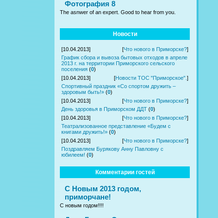
Фотография 8
The asnwer of an expert. Good to hear from you.
Новости
[10.04.2013]
[
Что нового в Приморске?
]
График сбора и вывоза бытовых отходов в апреле
2013 г. на территории Приморского сельского
поселения
(
0
)
[10.04.2013]
[
Новости ТОС "Приморское".
]
Спортивный праздник «Со спортом дружить –
здоровым быть!»
(
0
)
[10.04.2013]
[
Что нового в Приморске?
]
День здоровья в Приморском ДДТ
(
0
)
[10.04.2013]
[
Что нового в Приморске?
]
Театрализованное представление «Будем с
книгами дружить!»
(
0
)
[10.04.2013]
[
Что нового в Приморске?
]
Поздравляем Бурякову Анну Павловну с
юбилеем!
(
0
)
Комментарии гостей
С Новым 2013 годом,
приморчане!
С новым годом!!!!