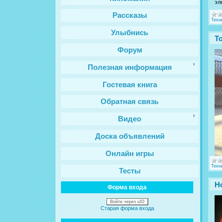
эл
Рассказы
Техн
Улыбнись
Т
Форум
Полезная информация
Гостевая книга
Обратная связь
Видео
Доска объявлений
Онлайн игры
Техн
Тесты
Н
Форма входа
Войти через uID
Старая форма входа