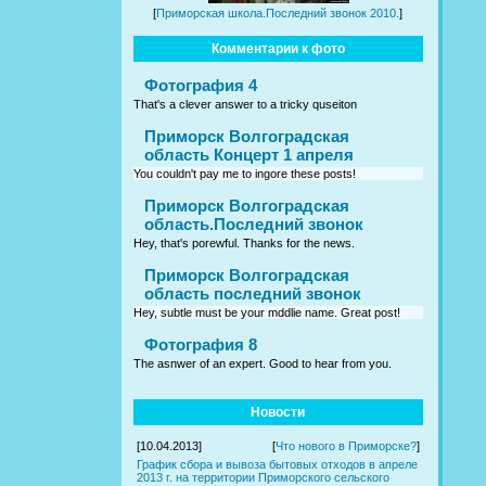
[
Приморская школа.Последний звонок 2010.
]
Комментарии к фото
Фотография 4
That's a clever answer to a tricky quseiton
Приморск Волгоградская
область Концерт 1 апреля
You couldn't pay me to ingore these posts!
Приморск Волгоградская
область.Последний звонок
Hey, that's porewful. Thanks for the news.
Приморск Волгоградская
область последний звонок
Hey, subtle must be your mddlie name. Great post!
Фотография 8
The asnwer of an expert. Good to hear from you.
Новости
[10.04.2013]
[
Что нового в Приморске?
]
График сбора и вывоза бытовых отходов в апреле
2013 г. на территории Приморского сельского