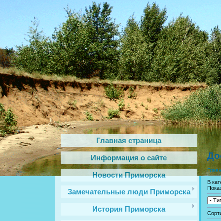
Главная страница
До
Информация о сайте
Глав
Новости Приморска
В ка
Пока
Замечательные люди Приморска
История Приморска
Сорт