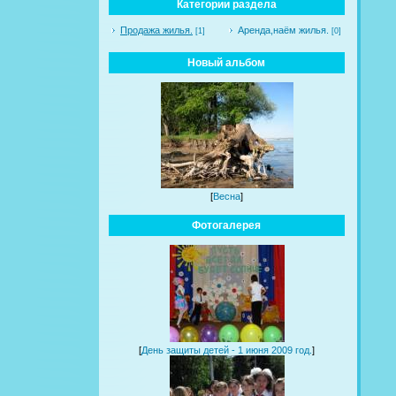
Категории раздела
Продажа жилья.
Аренда,наём жилья.
[1]
[0]
Новый альбом
[
Весна
]
Фотогалерея
[
День защиты детей - 1 июня 2009 год.
]