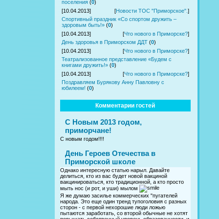
поселения
(
0
)
[10.04.2013]
[
Новости ТОС "Приморское".
]
Спортивный праздник «Со спортом дружить –
здоровым быть!»
(
0
)
[10.04.2013]
[
Что нового в Приморске?
]
День здоровья в Приморском ДДТ
(
0
)
[10.04.2013]
[
Что нового в Приморске?
]
Театрализованное представление «Будем с
книгами дружить!»
(
0
)
[10.04.2013]
[
Что нового в Приморске?
]
Поздравляем Бурякову Анну Павловну с
юбилеем!
(
0
)
Комментарии гостей
С Новым 2013 годом,
приморчане!
С новым годом!!!!
День Героев Отечества в
Приморской школе
Однако интересную статью нарыл. Давайте
делиться, кто из вас будет новой вакциной
вакцинироваться, кто традиционной, а кто просто
мыть нос (и рот, и уши) мылом
Я же думаю засилье коммерческих "пугателей
народа. Это еще один тренд тупоголовия с разных
сторон - с первой нехорошие люди ложью
пытаются заработать, со второй обычные не хотят