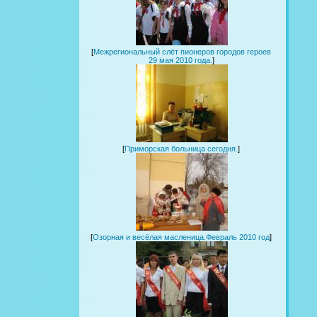
[
Межрегиональный слёт пионеров городов героев
29 мая 2010 года.
]
[
Приморская больница сегодня.
]
[
Озорная и весёлая масленица.Февраль 2010 год
]