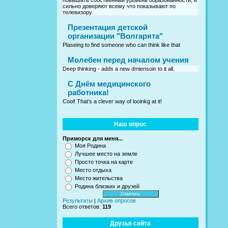
повышать собственный уровень образованности, и
сильно доверяют всему что показывают по
телевизору.
Презентация детской
организации "Волгарята"
Plaseing to find someone who can think like that
Молебен перед началом учения
Deep thinking - adds a new dmiensoin to it all.
C Днём медицинского
работника!
Cool! That's a clever way of looinkg at it!
Наш опрос
Приморск для меня...
Моя Родина
Лучшее место на земле
Просто точка на карте
Место отдыха
Место жительства
Родина близких и друзей
Результаты
|
Архив опросов
Всего ответов:
119
Друзья сайта