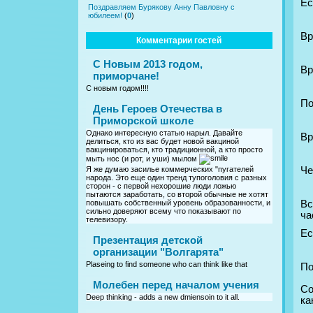
Ес
Поздравляем Бурякову Анну Павловну с
юбилеем!
(
0
)
Вр
Комментарии гостей
С Новым 2013 годом,
Вр
приморчане!
С новым годом!!!!
По
День Героев Отечества в
Приморской школе
Однако интересную статью нарыл. Давайте
Вр
делиться, кто из вас будет новой вакциной
вакцинироваться, кто традиционной, а кто просто
мыть нос (и рот, и уши) мылом
Че
Я же думаю засилье коммерческих "пугателей
народа. Это еще один тренд тупоголовия с разных
сторон - с первой нехорошие люди ложью
пытаются заработать, со второй обычные не хотят
Вс
повышать собственный уровень образованности, и
сильно доверяют всему что показывают по
ча
телевизору.
Ес
Презентация детской
организации "Волгарята"
Plaseing to find someone who can think like that
По
Молебен перед началом учения
Со
Deep thinking - adds a new dmiensoin to it all.
ка