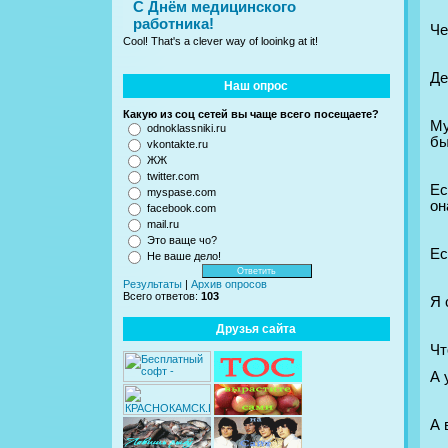
C Днём медицинского
работника!
Че
Cool! That's a clever way of looinkg at it!
Де
Наш опрос
Какую из соц сетей вы чаще всего посещаете?
Му
odnoklassniki.ru
бы
vkontakte.ru
ЖЖ
twitter.com
Ес
myspase.com
он
facebook.com
mail.ru
Это ваще чо?
Ес
Не ваше дело!
Результаты
|
Архив опросов
Всего ответов:
103
Я 
Друзья сайта
Чт
А 
А 