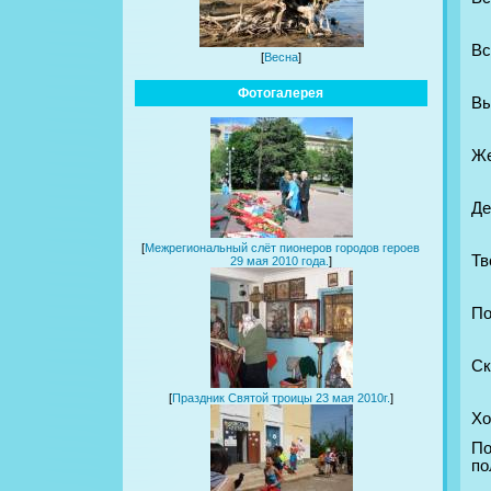
Вс
[
Весна
]
Фотогалерея
Вы
Же
Де
[
Межрегиональный слёт пионеров городов героев
Тв
29 мая 2010 года.
]
По
Ск
[
Праздник Святой троицы 23 мая 2010г.
]
Хо
По
по