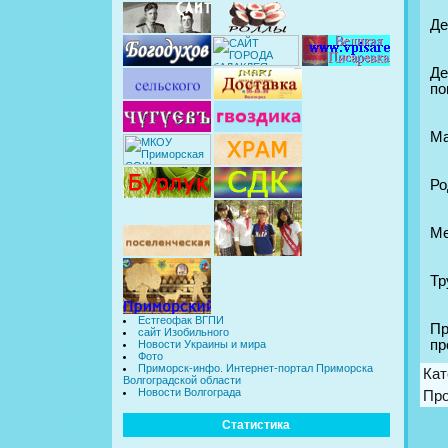
Де
Де
по
Ма
Ро
Ме
Тр
Естгеофак ВГПИ
Пр
сайт Изобильного
пр
Новости Украины и мира
Фото
Приморск-инфо. Интернет-портал Приморска
Кат
Волгоградской области
Новости Волгограда
Пр
Статистика