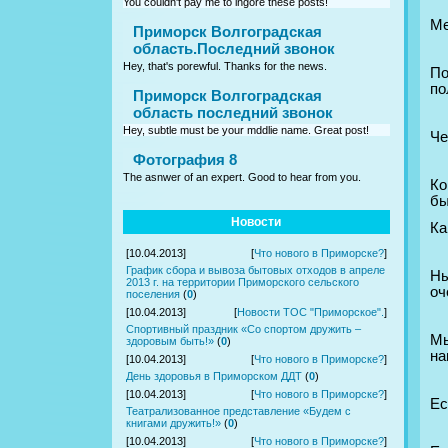
You couldn't pay me to ingore these posts!
Ме
Приморск Волгоградская
область.Последний звонок
Hey, that's porewful. Thanks for the news.
По
по
Приморск Волгоградская
область последний звонок
Hey, subtle must be your mddlie name. Great post!
Че
Фотография 8
The asnwer of an expert. Good to hear from you.
Ко
бы
Новости
Ка
[10.04.2013]
[
Что нового в Приморске?
]
График сбора и вывоза бытовых отходов в апреле
Ны
2013 г. на территории Приморского сельского
оч
поселения
(
0
)
[10.04.2013]
[
Новости ТОС "Приморское".
]
Спортивный праздник «Со спортом дружить –
Мы
здоровым быть!»
(
0
)
на
[10.04.2013]
[
Что нового в Приморске?
]
День здоровья в Приморском ДДТ
(
0
)
[10.04.2013]
[
Что нового в Приморске?
]
Ес
Театрализованное представление «Будем с
книгами дружить!»
(
0
)
[10.04.2013]
[
Что нового в Приморске?
]