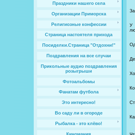
Праздники нашего села
За
Организации Приморска
Религиозные конфессии
У 
лю
Cтраница настоятеля прихода
Од
Посиделки.Страница "Отдохни!"
Поздравления на все случаи
Де
Прикольные аудио поздравления
розыгрыши
Хо
Фотоальбомы
Ко
Фанатам футбола
Ст
Это интересно!
Во саду ли в огороде
Ка
Рыбалка - это клёво!
Киномания
Чт