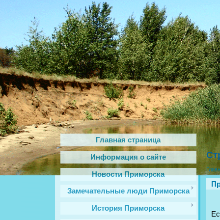
Главная страница
Ст
Информация о сайте
Глав
Новости Приморска
Пр
Замечательные люди Приморска
История Приморска
Ес