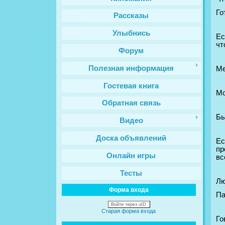
Го
Рассказы
Улыбнись
Ес
чт
Форум
Полезная информация
Ме
Гостевая книга
Мо
Обратная связь
Бы
Видео
Доска объявлений
Ес
пр
Онлайн игры
вс
Тесты
Лю
Форма входа
Па
Войти через uID
Старая форма входа
Го