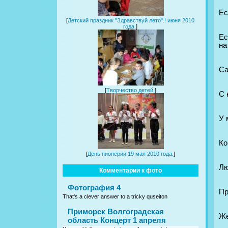
Ес
[
Детский праздник "Здравствуй лето".! июня 2010
года.
]
Ес
на
Са
[
Творчество детей.
]
С 
У 
Ко
[
День пионерии 19 мая 2010 года.
]
Лю
Комментарии к фото
Фотография 4
Пр
That's a clever answer to a tricky quseiton
Приморск Волгоградская
Же
область Концерт 1 апреля