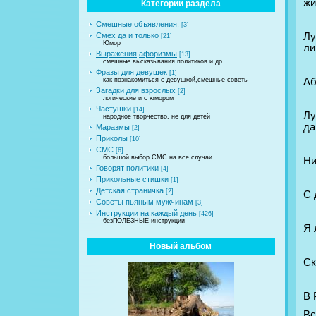
жи
Категории раздела
Смешные объявления.
[3]
Лу
Смех да и только
[21]
Юмор
ли
Выражения,афоризмы
[13]
смешные высказывания политиков и др.
Фразы для девушек
[1]
Аб
как познакомиться с девушкой,смешные советы
Загадки для взрослых
[2]
логические и с юмором
Частушки
[14]
Лу
народное творчество, не для детей
да
Маразмы
[2]
Приколы
[10]
СМС
[6]
большой выбор СМС на все случаи
Ни
Говорят политики
[4]
Прикольные стишки
[1]
Детская страничка
[2]
С 
Советы пьяным мужчинам
[3]
Инструкции на каждый день
[426]
безПОЛЕЗНЫЕ инструкции
Я 
Новый альбом
Ск
В 
Вс