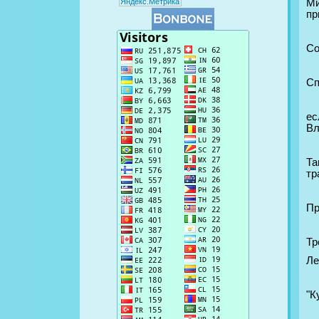
М
пр
Со
Сп
ес
Вл
Та
тр
Пр
Тр
Ле
"К