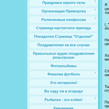
Праздники нашего села
Я 
цв
Организации Приморска
то
Религиозные конфессии
(_
Cтраница настоятеля прихода
ок
Посиделки.Страница "Отдохни!"
Ни
цв
Поздравления на все случаи
Прикольные аудио поздравления
Хо
розыгрыши
ме
Фотоальбомы
Сп
Фанатам футбола
ни
Это интересно!
Ты
от
Во саду ли в огороде
Рыбалка - это клёво!
Пе
пр
Киномания