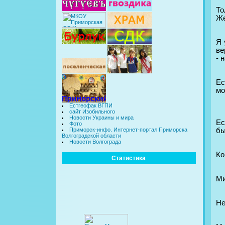
То
Же
Я 
ве
- 
Ес
мо
Естгеофак ВГПИ
сайт Изобильного
Новости Украины и мира
Ес
Фото
бы
Приморск-инфо. Интернет-портал Приморска
Волгоградской области
Новости Волгограда
Ко
Статистика
Ми
Не