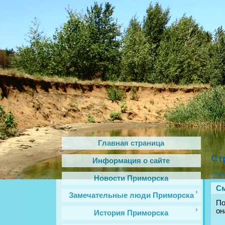
Главная страница
Ст
Информация о сайте
Глав
Новости Приморска
С
Замечательные люди Приморска
По
он
История Приморска