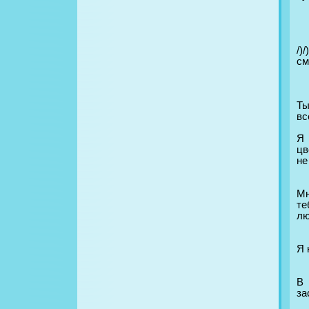
/)
см
Ты
вс
Я 
цв
не
Мн
те
лю
Я 
В
за