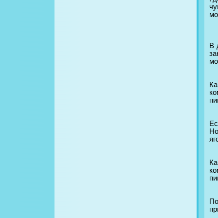
чу
мо
В 
за
мо
Ка
ко
пи
Ес
Но
яг
Ка
ко
пи
По
пр