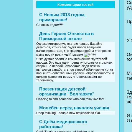
Сп
Комментарии гостей
уд
С Новым 2013 годом,
приморчане!
Пр
С новым годом!!!!
День Героев Отечества в
Приморской школе
У 
Однако интересную статью нарыл. Давайте
делиться, кто из вас будет новой вакциной
вакцинироваться, кто традиционной, а кто просто
Ой
мыть нос (и рот, и уши) мылом
го
Я же думаю засилье коммерческих "пугателей
народа. Это еще один тренд тупоголовия с разных
сторон - с первой нехорошие люди ложью
пытаются заработать, со второй обычные не хотят
Ми
повышать собственный уровень образованности, и
сильно доверяют всему что показывают по
ты
телевизору.
Презентация детской
Зд
организации "Волгарята"
те
Plaseing to find someone who can think like that
оф
Молебен перед началом учения
Deep thinking - adds a new dmiensoin to it all.
Я 
Я 
C Днём медицинского
работника!
Cool! That's a clever way of looinkg at it!