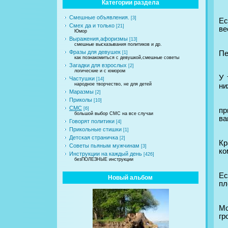
Категории раздела
Смешные объявления.
[3]
Ес
Смех да и только
[21]
ве
Юмор
Выражения,афоризмы
[13]
смешные высказывания политиков и др.
Фразы для девушек
Пе
[1]
как познакомиться с девушкой,смешные советы
Загадки для взрослых
[2]
логические и с юмором
У 
Частушки
[14]
народное творчество, не для детей
ни
Маразмы
[2]
Приколы
[10]
СМС
[6]
пр
большой выбор СМС на все случаи
ва
Говорят политики
[4]
Прикольные стишки
[1]
Детская страничка
[2]
Кр
Советы пьяным мужчинам
[3]
ко
Инструкции на каждый день
[426]
безПОЛЕЗНЫЕ инструкции
Ес
Новый альбом
пл
Мо
гр