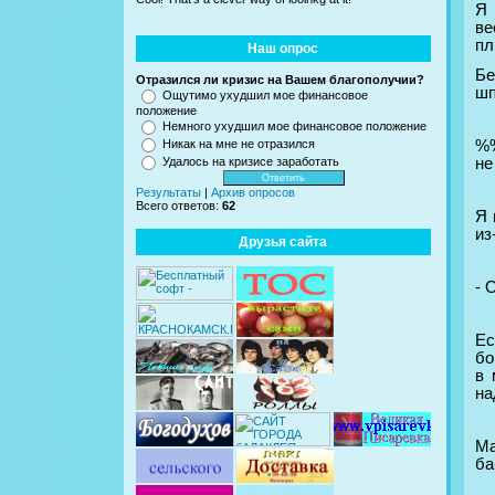
Я 
ве
пл
Наш опрос
Бе
Отразился ли кризис на Вашем благополучии?
шп
Ощутимо ухудшил мое финансовое
положение
Немного ухудшил мое финансовое положение
%%
Никак на мне не отразился
не
Удалось на кризисе заработать
Результаты
|
Архив опросов
Всего ответов:
62
Я 
из
Друзья сайта
- 
Ес
бо
в 
на
Ма
ба