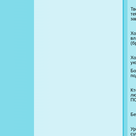
Тв
т
за
Хо
вл
(б
Хо
ую
Бо
по
Кт
лю
П
Бе
Ур
су