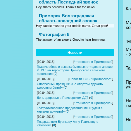
область.Последний звонок
Hey, that's porewful. Thanks for the news.
Ка
Приморск Волгоградская
область последний звонок
Ми
Hey, subtle must be your mddlie name. Great post!
хо
Фотография 8
The asnwer of an expert. Good to hear from you.
"М
Мы
Новости
- 
[10.04.2013]
[
Что нового в Приморске?
]
График сбора и вывоза бытовых отходов в апреле
Та
2013 г. на территории Приморского сельского
поселения
(
0
)
[10.04.2013]
[
Новости ТОС "Приморское".
]
Пр
Спортивный праздник «Со спортом дружить –
ух
здоровым быть!»
(
0
)
[10.04.2013]
[
Что нового в Приморске?
]
День здоровья в Приморском ДДТ
(
0
)
На
[10.04.2013]
[
Что нового в Приморске?
]
ты
Театрализованное представление «Будем с
книгами дружить!»
(
0
)
[10.04.2013]
[
Что нового в Приморске?
]
Не
Поздравляем Бурякову Анну Павловну с
юбилеем!
(
0
)