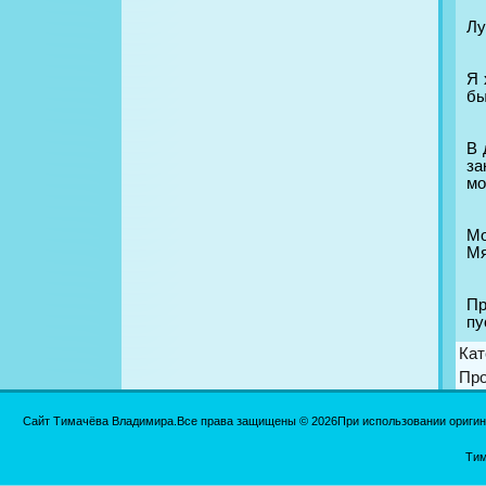
Лу
Я 
бы
В 
за
мо
Мо
Мя
Пр
пу
Кат
Пр
Сайт Тимачёва Владимира.Все права защищены © 2026При использовании оригинал
Тим