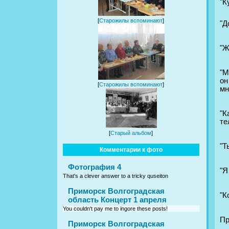
"К
[
Старожилы вспоминают
]
"Д
"Ж
"М
он
[
Старожилы вспоминают
]
мн
"К
те
[
Старый альбом
]
"Т
Комментарии к фото
Фотография 4
"Я
That's a clever answer to a tricky quseiton
Приморск Волгоградская
"К
область Концерт 1 апреля
You couldn't pay me to ingore these posts!
Пр
Приморск Волгоградская