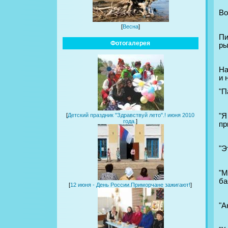
Во
[
Весна
]
Пи
Фотогалерея
ры
На
и 
"П
"Я
[
Детский праздник "Здравствуй лето".! июня 2010
года.
]
пр
"Э
"М
ба
[
12 июня - День России.Приморчане зажигают!
]
"А