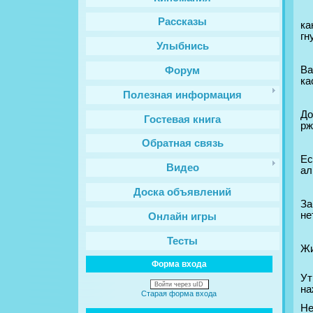
Рассказы
ка
гн
Улыбнись
Ва
Форум
ка
Полезная информация
До
Гостевая книга
рж
Обратная связь
Ес
Видео
ал
Доска объявлений
За
не
Онлайн игры
Тесты
Жи
Форма входа
Ут
Войти через uID
на
Старая форма входа
Не