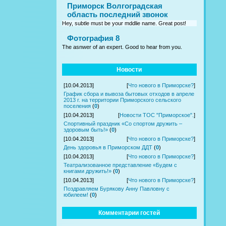
Приморск Волгоградская
область последний звонок
Hey, subtle must be your mddlie name. Great post!
Фотография 8
The asnwer of an expert. Good to hear from you.
Новости
[10.04.2013]
[
Что нового в Приморске?
]
График сбора и вывоза бытовых отходов в апреле
2013 г. на территории Приморского сельского
поселения
(
0
)
[10.04.2013]
[
Новости ТОС "Приморское".
]
Спортивный праздник «Со спортом дружить –
здоровым быть!»
(
0
)
[10.04.2013]
[
Что нового в Приморске?
]
День здоровья в Приморском ДДТ
(
0
)
[10.04.2013]
[
Что нового в Приморске?
]
Театрализованное представление «Будем с
книгами дружить!»
(
0
)
[10.04.2013]
[
Что нового в Приморске?
]
Поздравляем Бурякову Анну Павловну с
юбилеем!
(
0
)
Комментарии гостей