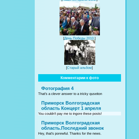
[
День Победы 2010.
]
[
Старый альбом
]
Комментарии к фото
Фотография 4
That's a clever answer to a tricky quseiton
Приморск Волгоградская
область Концерт 1 апреля
You couldn't pay me to ingore these posts!
Приморск Волгоградская
область.Последний звонок
Hey, that's porewful. Thanks for the news.