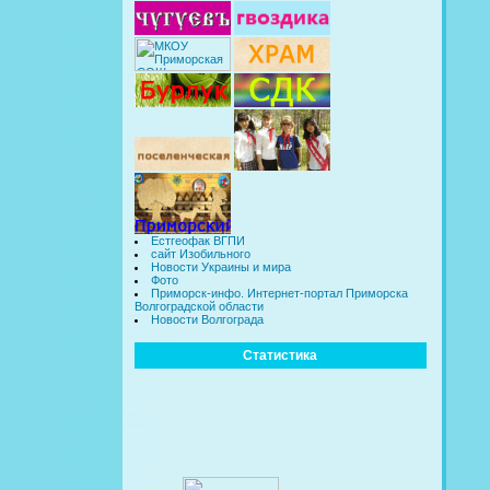
Естгеофак ВГПИ
сайт Изобильного
Новости Украины и мира
Фото
Приморск-инфо. Интернет-портал Приморска
Волгоградской области
Новости Волгограда
Статистика