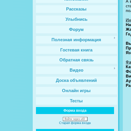
А 
ст
Рассказы
по
Улыбнись
Ин
На
Жа
Форум
Го
Полезная информация
Вы
Пр
Гостевая книга
Яз
Обратная связь
Фа
Ка
Видео
Фо
Ви
Доска объявлений
Ау
Ра
Онлайн игры
Тесты
Форма входа
Войти через uID
Старая форма входа