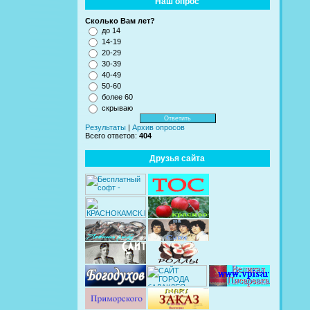
Наш опрос
Сколько Вам лет?
до 14
14-19
20-29
30-39
40-49
50-60
более 60
скрываю
Результаты
|
Архив опросов
Всего ответов:
404
Друзья сайта