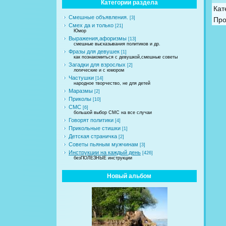
Категории раздела
Кат
Смешные объявления.
[3]
Про
Смех да и только
[21]
Юмор
Выражения,афоризмы
[13]
смешные высказывания политиков и др.
Фразы для девушек
[1]
как познакомиться с девушкой,смешные советы
Загадки для взрослых
[2]
логические и с юмором
Частушки
[14]
народное творчество, не для детей
Маразмы
[2]
Приколы
[10]
СМС
[6]
большой выбор СМС на все случаи
Говорят политики
[4]
Прикольные стишки
[1]
Детская страничка
[2]
Советы пьяным мужчинам
[3]
Инструкции на каждый день
[426]
безПОЛЕЗНЫЕ инструкции
Новый альбом