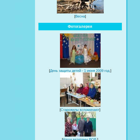
[
Весна
]
Фотогалерея
[
День защиты детей - 1 июня 2009 год.
]
[
Старожилы вспоминают
]
[
Наши ветераны ВОВ.
]