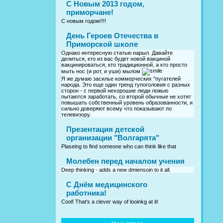
С Новым 2013 годом,
приморчане!
С новым годом!!!!
День Героев Отечества в
Приморской школе
Однако интересную статью нарыл. Давайте
делиться, кто из вас будет новой вакциной
вакцинироваться, кто традиционной, а кто просто
мыть нос (и рот, и уши) мылом
Я же думаю засилье коммерческих "пугателей
народа. Это еще один тренд тупоголовия с разных
сторон - с первой нехорошие люди ложью
пытаются заработать, со второй обычные не хотят
повышать собственный уровень образованности, и
сильно доверяют всему что показывают по
телевизору.
Презентация детской
организации "Волгарята"
Plaseing to find someone who can think like that
Молебен перед началом учения
Deep thinking - adds a new dmiensoin to it all.
C Днём медицинского
работника!
Cool! That's a clever way of looinkg at it!