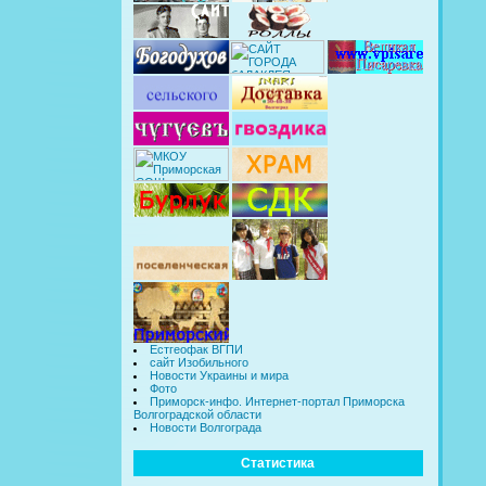
Естгеофак ВГПИ
сайт Изобильного
Новости Украины и мира
Фото
Приморск-инфо. Интернет-портал Приморска
Волгоградской области
Новости Волгограда
Статистика