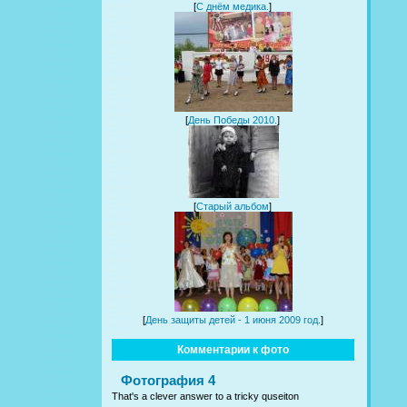
[
С днём медика.
]
[
День Победы 2010.
]
[
Старый альбом
]
[
День защиты детей - 1 июня 2009 год.
]
Комментарии к фото
Фотография 4
That's a clever answer to a tricky quseiton