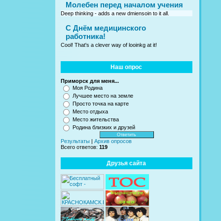
Молебен перед началом учения
Deep thinking - adds a new dmiensoin to it all.
C Днём медицинского
работника!
Cool! That's a clever way of looinkg at it!
Наш опрос
Приморск для меня...
Моя Родина
Лучшее место на земле
Просто точка на карте
Место отдыха
Место жительства
Родина близких и друзей
Результаты
|
Архив опросов
Всего ответов:
119
Друзья сайта