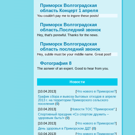
Приморск Волгоградская
область Концерт 1 апреля
You couldn't pay me to ingore these posts!
Приморск Волгоградская
область.Последний звонок
Hey, that's porewful. Thanks for the news.
Приморск Волгоградская
область последний звонок
Hey, subtle must be your mddlie name. Great post!
Фотография 8
The asnwer of an expert. Good to hear from you.
Новости
[10.04.2013]
[
Что нового в Приморске?
]
График сбора и вывоза бытовых отходов в апреле
2013 г. на территории Приморского сельского
поселения
(
0
)
[10.04.2013]
[
Новости ТОС "Приморское".
]
Спортивный праздник «Со спортом дружить –
здоровым быть!»
(
0
)
[10.04.2013]
[
Что нового в Приморске?
]
День здоровья в Приморском ДДТ
(
0
)
[10.04.2013]
[
Что нового в Приморске?
]