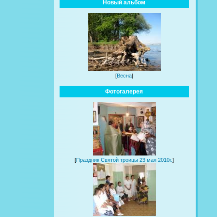
Новый альбом
[
Весна
]
Фотогалерея
[
Праздник Святой троицы 23 мая 2010г.
]