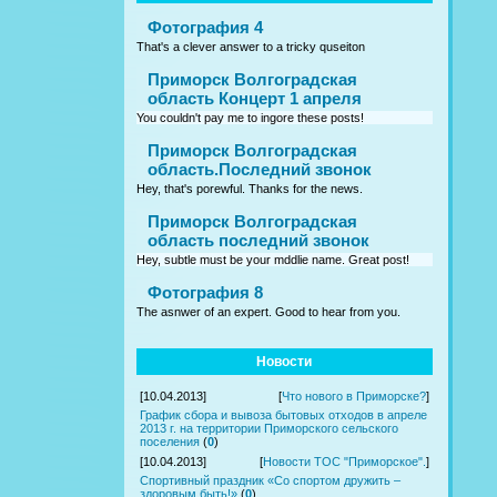
Фотография 4
That's a clever answer to a tricky quseiton
Приморск Волгоградская
область Концерт 1 апреля
You couldn't pay me to ingore these posts!
Приморск Волгоградская
область.Последний звонок
Hey, that's porewful. Thanks for the news.
Приморск Волгоградская
область последний звонок
Hey, subtle must be your mddlie name. Great post!
Фотография 8
The asnwer of an expert. Good to hear from you.
Новости
[10.04.2013]
[
Что нового в Приморске?
]
График сбора и вывоза бытовых отходов в апреле
2013 г. на территории Приморского сельского
поселения
(
0
)
[10.04.2013]
[
Новости ТОС "Приморское".
]
Спортивный праздник «Со спортом дружить –
здоровым быть!»
(
0
)