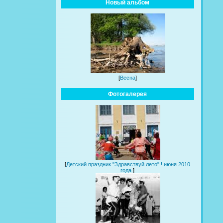
Новый альбом
[
Весна
]
Фотогалерея
[
Детский праздник "Здравствуй лето".! июня 2010
года.
]