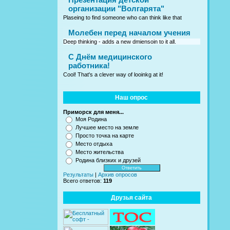
организации "Волгарята"
Plaseing to find someone who can think like that
Молебен перед началом учения
Deep thinking - adds a new dmiensoin to it all.
C Днём медицинского
работника!
Cool! That's a clever way of looinkg at it!
Наш опрос
Приморск для меня...
Моя Родина
Лучшее место на земле
Просто точка на карте
Место отдыха
Место жительства
Родина близких и друзей
Результаты
|
Архив опросов
Всего ответов:
119
Друзья сайта