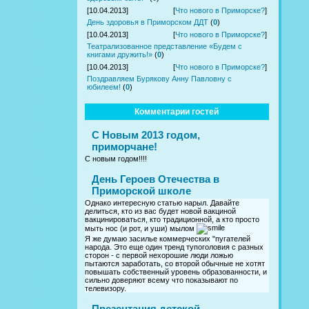
[10.04.2013]
[
Что нового в Приморске?
]
День здоровья в Приморском ДДТ
(
0
)
[10.04.2013]
[
Что нового в Приморске?
]
Театрализованное представление «Будем с
книгами дружить!»
(
0
)
[10.04.2013]
[
Что нового в Приморске?
]
Поздравляем Бурякову Анну Павловну с
юбилеем!
(
0
)
Комментарии гостей
С Новым 2013 годом,
приморчане!
С новым годом!!!!
День Героев Отечества в
Приморской школе
Однако интересную статью нарыл. Давайте
делиться, кто из вас будет новой вакциной
вакцинироваться, кто традиционной, а кто просто
мыть нос (и рот, и уши) мылом
Я же думаю засилье коммерческих "пугателей
народа. Это еще один тренд тупоголовия с разных
сторон - с первой нехорошие люди ложью
пытаются заработать, со второй обычные не хотят
повышать собственный уровень образованности, и
сильно доверяют всему что показывают по
телевизору.
Презентация детской