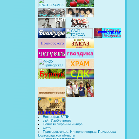
Естгеофак ВГПИ
сайт Изобильного
Новости Украины и мира
Фото
Приморск-инфо. Интернет-портал Приморска
Волгоградской области