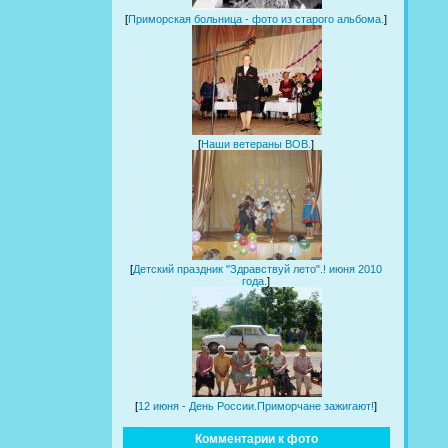
[
Приморская больница - фото из старого альбома.
]
[
Наши ветераны ВОВ.
]
[
Детский праздник "Здравствуй лето".! июня 2010
года.
]
[
12 июня - День России.Приморчане зажигают!
]
Комментарии к фото