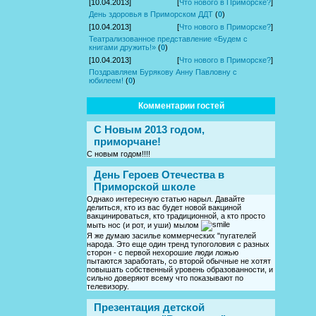
[10.04.2013]
[
Что нового в Приморске?
]
День здоровья в Приморском ДДТ
(
0
)
[10.04.2013]
[
Что нового в Приморске?
]
Театрализованное представление «Будем с
книгами дружить!»
(
0
)
[10.04.2013]
[
Что нового в Приморске?
]
Поздравляем Бурякову Анну Павловну с
юбилеем!
(
0
)
Комментарии гостей
С Новым 2013 годом,
приморчане!
С новым годом!!!!
День Героев Отечества в
Приморской школе
Однако интересную статью нарыл. Давайте
делиться, кто из вас будет новой вакциной
вакцинироваться, кто традиционной, а кто просто
мыть нос (и рот, и уши) мылом
Я же думаю засилье коммерческих "пугателей
народа. Это еще один тренд тупоголовия с разных
сторон - с первой нехорошие люди ложью
пытаются заработать, со второй обычные не хотят
повышать собственный уровень образованности, и
сильно доверяют всему что показывают по
телевизору.
Презентация детской