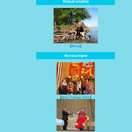
Новый альбом
[
Весна
]
Фотогалерея
[
День Победы 2010.
]