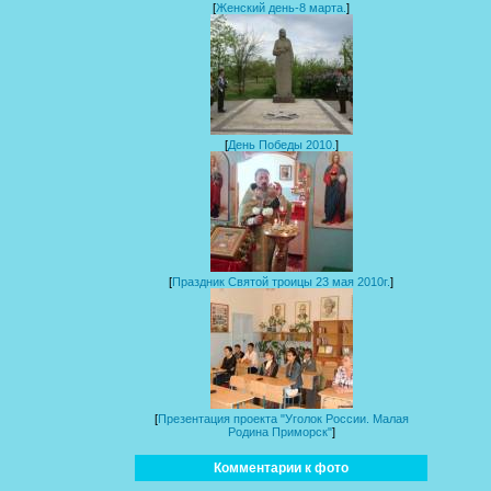
[
Женский день-8 марта.
]
[
День Победы 2010.
]
[
Праздник Святой троицы 23 мая 2010г.
]
[
Презентация проекта "Уголок России. Малая
Родина Приморск"
]
Комментарии к фото