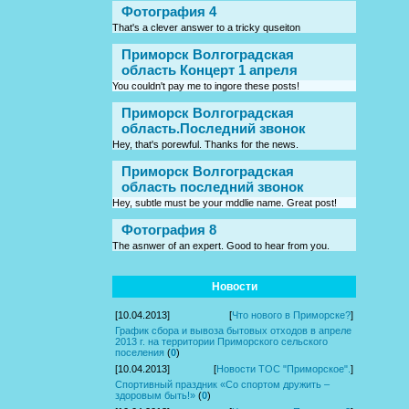
Фотография 4
That's a clever answer to a tricky quseiton
Приморск Волгоградская
область Концерт 1 апреля
You couldn't pay me to ingore these posts!
Приморск Волгоградская
область.Последний звонок
Hey, that's porewful. Thanks for the news.
Приморск Волгоградская
область последний звонок
Hey, subtle must be your mddlie name. Great post!
Фотография 8
The asnwer of an expert. Good to hear from you.
Новости
[10.04.2013]
[
Что нового в Приморске?
]
График сбора и вывоза бытовых отходов в апреле
2013 г. на территории Приморского сельского
поселения
(
0
)
[10.04.2013]
[
Новости ТОС "Приморское".
]
Спортивный праздник «Со спортом дружить –
здоровым быть!»
(
0
)