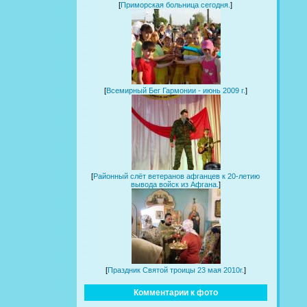
[
Приморская больница сегодня.
]
[
Всемирный Бег Гармонии - июнь 2009 г.
]
[
Районный слёт ветеранов афганцев к 20-летию
вывода войск из Афгана.
]
[
Праздник Святой троицы 23 мая 2010г.
]
Комментарии к фото