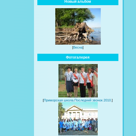
Новый альбом
[
Весна
]
Фотогалерея
[
Приморская школа.Последний звонок 2010.
]