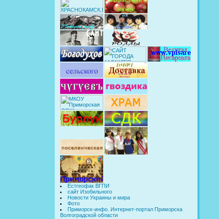
Естгеофак ВГПИ
сайт Изобильного
Новости Украины и мира
Фото
Приморск-инфо. Интернет-портал Приморска
Волгоградской области