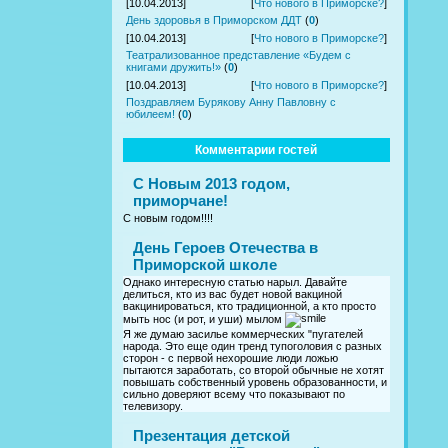
[10.04.2013]
[
Что нового в Приморске?
]
День здоровья в Приморском ДДТ
(
0
)
[10.04.2013]
[
Что нового в Приморске?
]
Театрализованное представление «Будем с
книгами дружить!»
(
0
)
[10.04.2013]
[
Что нового в Приморске?
]
Поздравляем Бурякову Анну Павловну с
юбилеем!
(
0
)
Комментарии гостей
С Новым 2013 годом,
приморчане!
С новым годом!!!!
День Героев Отечества в
Приморской школе
Однако интересную статью нарыл. Давайте
делиться, кто из вас будет новой вакциной
вакцинироваться, кто традиционной, а кто просто
мыть нос (и рот, и уши) мылом
Я же думаю засилье коммерческих "пугателей
народа. Это еще один тренд тупоголовия с разных
сторон - с первой нехорошие люди ложью
пытаются заработать, со второй обычные не хотят
повышать собственный уровень образованности, и
сильно доверяют всему что показывают по
телевизору.
Презентация детской