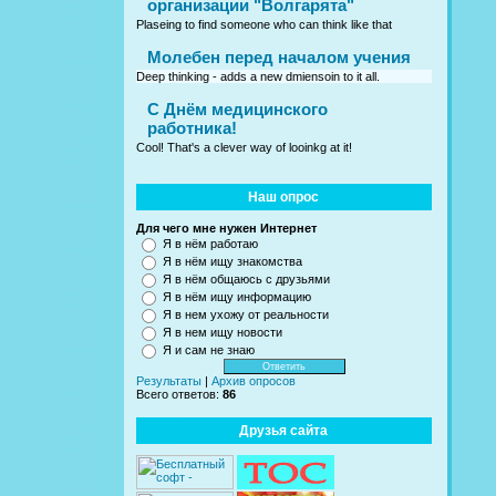
организации "Волгарята"
Plaseing to find someone who can think like that
Молебен перед началом учения
Deep thinking - adds a new dmiensoin to it all.
C Днём медицинского
работника!
Cool! That's a clever way of looinkg at it!
Наш опрос
Для чего мне нужен Интернет
Я в нём работаю
Я в нём ищу знакомства
Я в нём общаюсь с друзьями
Я в нём ищу информацию
Я в нем ухожу от реальности
Я в нем ищу новости
Я и сам не знаю
Результаты
|
Архив опросов
Всего ответов:
86
Друзья сайта