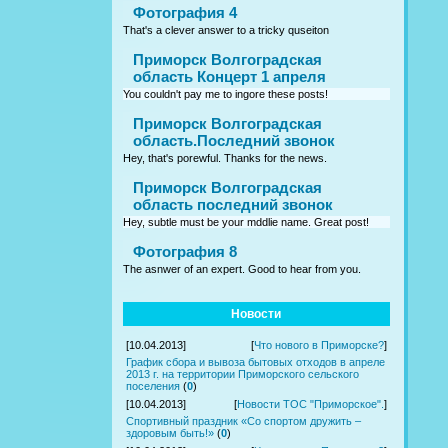
Фотография 4
That's a clever answer to a tricky quseiton
Приморск Волгоградская
область Концерт 1 апреля
You couldn't pay me to ingore these posts!
Приморск Волгоградская
область.Последний звонок
Hey, that's porewful. Thanks for the news.
Приморск Волгоградская
область последний звонок
Hey, subtle must be your mddlie name. Great post!
Фотография 8
The asnwer of an expert. Good to hear from you.
Новости
[10.04.2013]
[
Что нового в Приморске?
]
График сбора и вывоза бытовых отходов в апреле
2013 г. на территории Приморского сельского
поселения
(
0
)
[10.04.2013]
[
Новости ТОС "Приморское".
]
Спортивный праздник «Со спортом дружить –
здоровым быть!»
(
0
)