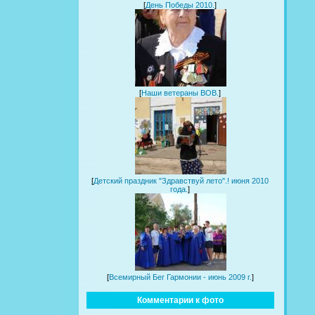
[
День Победы 2010.
]
[
Наши ветераны ВОВ.
]
[
Детский праздник "Здравствуй лето".! июня 2010
года.
]
[
Всемирный Бег Гармонии - июнь 2009 г.
]
Комментарии к фото