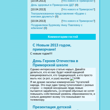
[10.04.2013]
[
Что нового в Приморске?
]
День здоровья в Приморском ДДТ
(
0
)
[10.04.2013]
[
Что нового в Приморске?
]
Театрализованное представление «Будем с
книгами дружить!»
(
0
)
[10.04.2013]
[
Что нового в Приморске?
]
Поздравляем Бурякову Анну Павловну с
юбилеем!
(
0
)
Комментарии гостей
С Новым 2013 годом,
приморчане!
С новым годом!!!!
День Героев Отечества в
Приморской школе
Однако интересную статью нарыл. Давайте
делиться, кто из вас будет новой вакциной
вакцинироваться, кто традиционной, а кто просто
мыть нос (и рот, и уши) мылом
Я же думаю засилье коммерческих "пугателей
народа. Это еще один тренд тупоголовия с разных
сторон - с первой нехорошие люди ложью
пытаются заработать, со второй обычные не хотят
повышать собственный уровень образованности, и
сильно доверяют всему что показывают по
телевизору.
Презентация детской