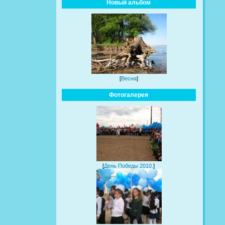
Новый альбом
[
Весна
]
Фотогалерея
[
День Победы 2010.
]