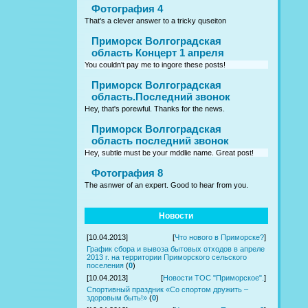
Фотография 4
That's a clever answer to a tricky quseiton
Приморск Волгоградская
область Концерт 1 апреля
You couldn't pay me to ingore these posts!
Приморск Волгоградская
область.Последний звонок
Hey, that's porewful. Thanks for the news.
Приморск Волгоградская
область последний звонок
Hey, subtle must be your mddlie name. Great post!
Фотография 8
The asnwer of an expert. Good to hear from you.
Новости
[10.04.2013]
[
Что нового в Приморске?
]
График сбора и вывоза бытовых отходов в апреле
2013 г. на территории Приморского сельского
поселения
(
0
)
[10.04.2013]
[
Новости ТОС "Приморское".
]
Спортивный праздник «Со спортом дружить –
здоровым быть!»
(
0
)