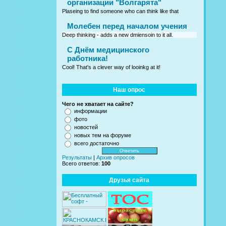
организации "Волгарята"
Plaseing to find someone who can think like that
Молебен перед началом учения
Deep thinking - adds a new dmiensoin to it all.
C Днём медицинского
работника!
Cool! That's a clever way of looinkg at it!
Наш опрос
Чего не хватает на сайте?
информации
фото
новостей
новых тем на форуме
всего достаточно
Результаты
|
Архив опросов
Всего ответов:
100
Друзья сайта