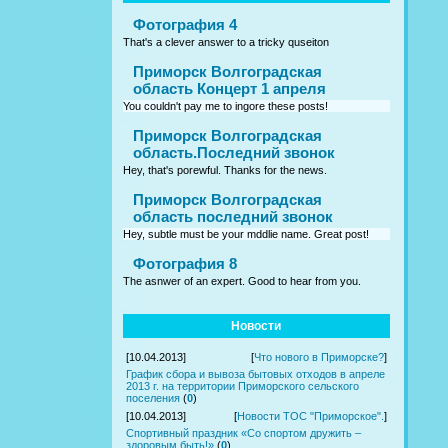
Фотография 4
That's a clever answer to a tricky quseiton
Приморск Волгоградская
область Концерт 1 апреля
You couldn't pay me to ingore these posts!
Приморск Волгоградская
область.Последний звонок
Hey, that's porewful. Thanks for the news.
Приморск Волгоградская
область последний звонок
Hey, subtle must be your mddlie name. Great post!
Фотография 8
The asnwer of an expert. Good to hear from you.
Новости
[10.04.2013]
[
Что нового в Приморске?
]
График сбора и вывоза бытовых отходов в апреле
2013 г. на территории Приморского сельского
поселения
(
0
)
[10.04.2013]
[
Новости ТОС "Приморское".
]
Спортивный праздник «Со спортом дружить –
здоровым быть!»
(
0
)