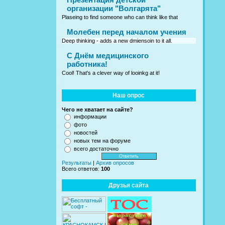
организации "Волгарята"
Plaseing to find someone who can think like that
Молебен перед началом учения
Deep thinking - adds a new dmiensoin to it all.
C Днём медицинского
работника!
Cool! That's a clever way of looinkg at it!
Наш опрос
Чего не хватает на сайте?
информации
фото
новостей
новых тем на форуме
всего достаточно
Результаты
|
Архив опросов
Всего ответов:
100
Друзья сайта