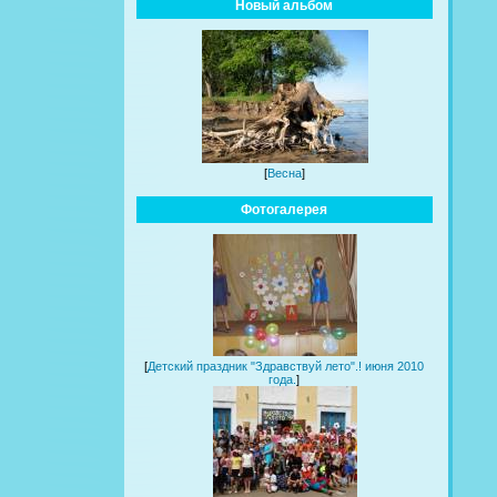
Новый альбом
[
Весна
]
Фотогалерея
[
Детский праздник "Здравствуй лето".! июня 2010
года.
]