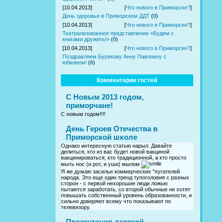
[10.04.2013]
[
Что нового в Приморске?
]
День здоровья в Приморском ДДТ
(
0
)
[10.04.2013]
[
Что нового в Приморске?
]
Театрализованное представление «Будем с
книгами дружить!»
(
0
)
[10.04.2013]
[
Что нового в Приморске?
]
Поздравляем Бурякову Анну Павловну с
юбилеем!
(
0
)
Комментарии гостей
С Новым 2013 годом,
приморчане!
С новым годом!!!!
День Героев Отечества в
Приморской школе
Однако интересную статью нарыл. Давайте
делиться, кто из вас будет новой вакциной
вакцинироваться, кто традиционной, а кто просто
мыть нос (и рот, и уши) мылом
Я же думаю засилье коммерческих "пугателей
народа. Это еще один тренд тупоголовия с разных
сторон - с первой нехорошие люди ложью
пытаются заработать, со второй обычные не хотят
повышать собственный уровень образованности, и
сильно доверяют всему что показывают по
телевизору.
Презентация детской