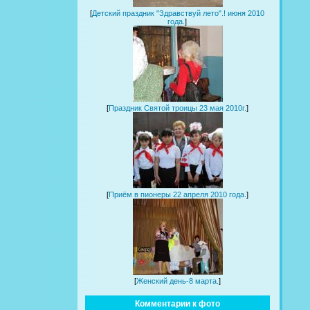
[
Детский праздник "Здравствуй лето".! июня 2010
года.
]
[
Праздник Святой троицы 23 мая 2010г.
]
[
Приём в пионеры 22 апреля 2010 года.
]
[
Женский день-8 марта.
]
Комментарии к фото