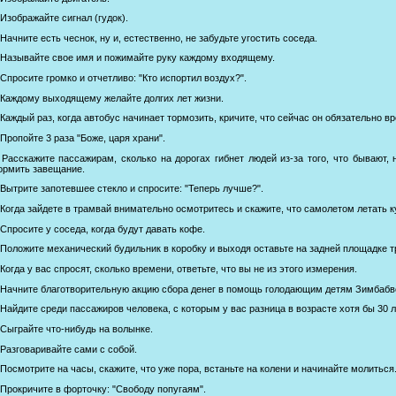
 Изображайте сигнал (гудок).
 Начните есть чеснок, ну и, естественно, не забудьте угостить соседа.
 Называйте свое имя и пожимайте руку каждому входящему.
 Спросите громко и отчетливо: "Кто испортил воздух?".
 Каждому выходящему желайте долгих лет жизни.
 Каждый раз, когда автобус начинает тормозить, кричите, что сейчас он обязательно в
 Пропойте 3 раза "Боже, царя храни".
 Расскажите пассажирам, сколько на дорогах гибнет людей из-за того, что бывают
рмить завещание.
 Вытрите запотевшее стекло и спросите: "Теперь лучше?".
 Когда зайдете в трамвай внимательно осмотритесь и скажите, что самолетом летать к
 Спросите у соседа, когда будут давать кофе.
 Положите механический будильник в коробку и выходя оставьте на задней площадке 
 Когда у вас спросят, сколько времени, ответьте, что вы не из этого измерения.
 Начните благотворительную акцию сбора денег в помощь голодающим детям Зимбабв
 Найдите среди пассажиров человека, с которым у вас разница в возрасте хотя бы 30 л
 Сыграйте что-нибyдь на волынке.
 Разговаривайте сами с собой.
 Посмотрите на часы, скажите, что уже пора, встаньте на колени и начинайте молиться
 Прокричите в форточку: "Свободу попугаям".