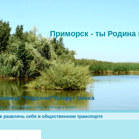
Приморск - ты Родина 
раница "Отдохни!"Вокруг смеха
ная
»
Статьи
»
Вокруг смеха
»
Смех да и только
к развлечь себя в общественном транспорте