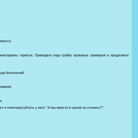
режется.
, неисправны тормоза. Приведите паpy-тpойкy кровавых примеров и предложите
уда безопасней.
трамвая.
е.
ет и поинтересуйтесь у него: "А мы вместе в школе не учились?".
.