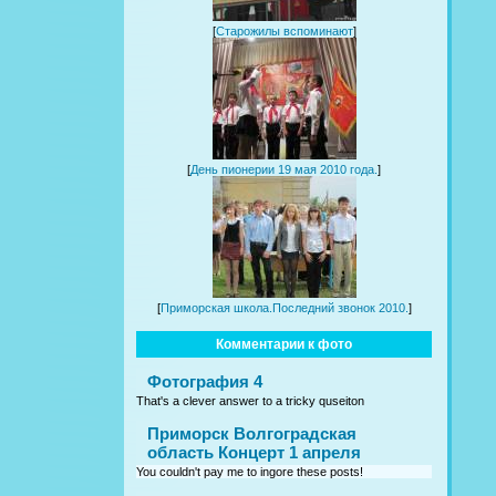
[
Старожилы вспоминают
]
[
День пионерии 19 мая 2010 года.
]
[
Приморская школа.Последний звонок 2010.
]
Комментарии к фото
Фотография 4
That's a clever answer to a tricky quseiton
Приморск Волгоградская
область Концерт 1 апреля
You couldn't pay me to ingore these posts!