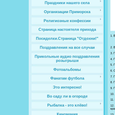
Праздники нашего села
Организации Приморска
Религиозные конфессии
Cтраница настоятеля прихода
1. 
Посиделки.Страница "Отдохни!"
Поздравления на все случаи
2. 
3. 
Прикольные аудио поздравления
4. 
розыгрыши
5. 
Фотоальбомы
6. 
7. 
Фанатам футбола
8. 
Это интересно!
9. 
10.
Во саду ли в огороде
11.
Рыбалка - это клёво!
12.
кра
Киномания
13.