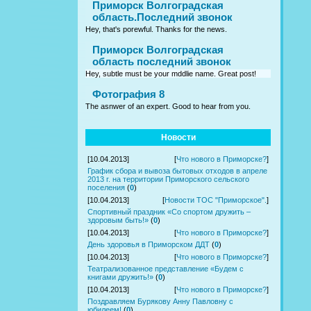
Приморск Волгоградская
область.Последний звонок
Hey, that's porewful. Thanks for the news.
Приморск Волгоградская
область последний звонок
Hey, subtle must be your mddlie name. Great post!
Фотография 8
The asnwer of an expert. Good to hear from you.
Новости
[10.04.2013]
[
Что нового в Приморске?
]
График сбора и вывоза бытовых отходов в апреле
2013 г. на территории Приморского сельского
поселения
(
0
)
[10.04.2013]
[
Новости ТОС "Приморское".
]
Спортивный праздник «Со спортом дружить –
здоровым быть!»
(
0
)
[10.04.2013]
[
Что нового в Приморске?
]
День здоровья в Приморском ДДТ
(
0
)
[10.04.2013]
[
Что нового в Приморске?
]
Театрализованное представление «Будем с
книгами дружить!»
(
0
)
[10.04.2013]
[
Что нового в Приморске?
]
Поздравляем Бурякову Анну Павловну с
юбилеем!
(
0
)