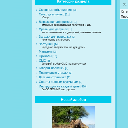
Категории раздела
33.
Смешные объявления.
[3]
Кате
Смех да и только
[21]
Про
Юмор
Выражения,афоризмы
[13]
смешные высказывания политиков и др.
Фразы для девушек
[1]
как познакомиться с девушкой,смешные советы
Загадки для взрослых
[2]
логические и с юмором
Частушки
[14]
народное творчество, не для детей
Маразмы
[2]
Приколы
[10]
СМС
[6]
большой выбор СМС на все случаи
Говорят политики
[4]
Прикольные стишки
[1]
Детская страничка
[2]
Советы пьяным мужчинам
[3]
Инструкции на каждый день
[426]
безПОЛЕЗНЫЕ инструкции
Новый альбом