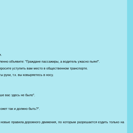
.
и.
вленно объявите: "Граждане пассажиры, а водитель ужасно пьян!".
попросите уступить вам место в общественном транспорте.
 руки, т.к. вы ковыряетесь в носу.
ьше вас здесь не было".
может так и должно быть?".
 новые правила дорожного движения, по которым разрешается ездить только на