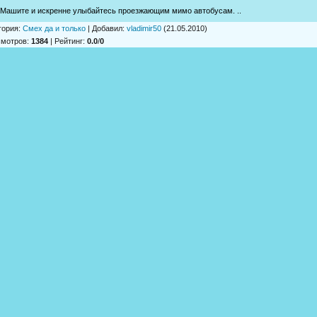
 Машите и искренне улыбайтесь проезжающим мимо автобусам. ..
гория
:
Смех да и только
|
Добавил
:
vladimir50
(21.05.2010)
смотров
:
1384
|
Рейтинг
:
0.0
/
0