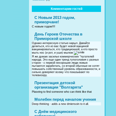
Комментарии гостей
С Новым 2013 годом,
приморчане!
С новым годом!!!!
День Героев Отечества в
Приморской школе
Однако интересную статью нарыл. Давайте
делиться, кто из вас будет новой вакциной
вакцинироваться, кто традиционной, а кто просто
мыть нос (и рот, и уши) мылом
Я же думаю засилье коммерческих "пугателей
народа. Это еще один тренд тупоголовия с разных
сторон - с первой нехорошие люди ложью
пытаются заработать, со второй обычные не хотят
повышать собственный уровень образованности, и
сильно доверяют всему что показывают по
телевизору.
Презентация детской
организации "Волгарята"
Plaseing to find someone who can think like that
Молебен перед началом учения
Deep thinking - adds a new dmiensoin to it all.
C Днём медицинского
работника!