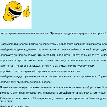
В метро громко и отчетливо произнесите: "Граждане, предъявите документы на проезд"
В наземном транспорте: помогайте кондуктору и объявляйте название каждой остановк
Подойдите к водителю, демонстративно засуньте голову в кабину и через 5 секунд уди
Попробуйте объяснить бабуле, что, когда вам исполнится 150 лет, то вы ни за что не 
Попросите соседа ответить на ваш сотовый телефон, сославшись на то, что у вас заняты
Скажите так, что бы все услышали о том, что вы устали болеть туберкyлезом
Попробуйте влезть в трамвай с дорожным велосипедом в час-пик.
Подойдите к кондуктору, очень серьезно посмотрите ему в глаза и произнесите: "А ран
Периодически обнюхивайте ваших соседей.
 Проходя в метро через турникет, остановитесь и, почесав за ухом, пробормочите: "А 
 Если есть стоп-кран, то обязательно приведите его действие. И чем резче, тем лучше.
 Объясните водителю, что 15 минут назад, в министерстве транспорта были введены
сный свет.
 Изображайте двигатель.