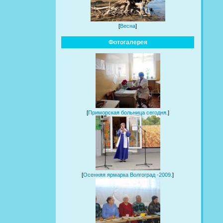
[
Весна
]
Фотогалерея
[
Приморская больница сегодня.
]
[
Осенняя ярмарка Волгоград -2009.
]