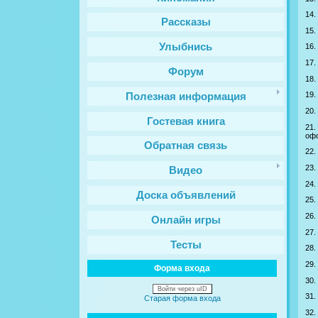
14.
Рассказы
15.
Улыбнись
16.
17.
Форум
18.
19.
Полезная информация
20.
Гостевая книга
21.
офо
Обратная связь
22.
23.
Видео
24.
Доска объявлений
25.
26.
Онлайн игры
27.
Тесты
28.
29.
Форма входа
30.
Войти через uID
31.
Старая форма входа
32.