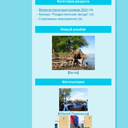
Категории раздела
Вечер встречи выпускников 2014
[58]
Конкурс "Рождественская звезда"
[19]
Спортивные мероприятия
[39]
Новый альбом
[
Весна
]
Фотогалерея
[
Юбилей Приморска
]