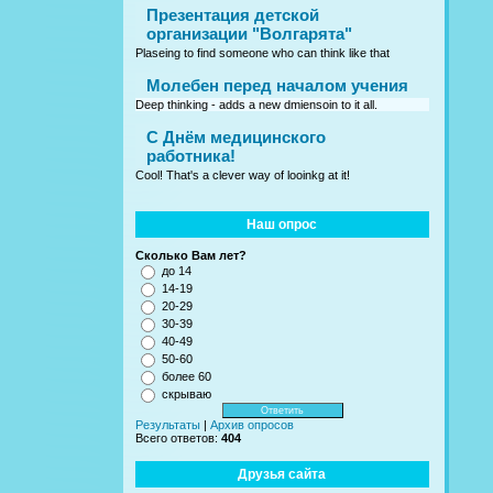
Презентация детской
организации "Волгарята"
Plaseing to find someone who can think like that
Молебен перед началом учения
Deep thinking - adds a new dmiensoin to it all.
C Днём медицинского
работника!
Cool! That's a clever way of looinkg at it!
Наш опрос
Сколько Вам лет?
до 14
14-19
20-29
30-39
40-49
50-60
более 60
скрываю
Результаты
|
Архив опросов
Всего ответов:
404
Друзья сайта