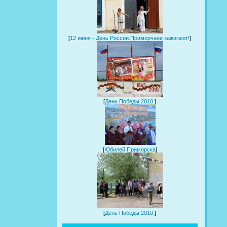
[
12 июня - День России.Приморчане зажигают!
]
[
День Победы 2010.
]
[
Юбилей Приморска
]
[
День Победы 2010.
]