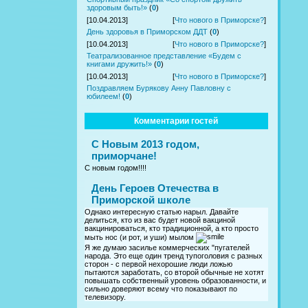
здоровым быть!»
(
0
)
[10.04.2013]
[
Что нового в Приморске?
]
День здоровья в Приморском ДДТ
(
0
)
[10.04.2013]
[
Что нового в Приморске?
]
Театрализованное представление «Будем с
книгами дружить!»
(
0
)
[10.04.2013]
[
Что нового в Приморске?
]
Поздравляем Бурякову Анну Павловну с
юбилеем!
(
0
)
Комментарии гостей
С Новым 2013 годом,
приморчане!
С новым годом!!!!
День Героев Отечества в
Приморской школе
Однако интересную статью нарыл. Давайте
делиться, кто из вас будет новой вакциной
вакцинироваться, кто традиционной, а кто просто
мыть нос (и рот, и уши) мылом
Я же думаю засилье коммерческих "пугателей
народа. Это еще один тренд тупоголовия с разных
сторон - с первой нехорошие люди ложью
пытаются заработать, со второй обычные не хотят
повышать собственный уровень образованности, и
сильно доверяют всему что показывают по
телевизору.