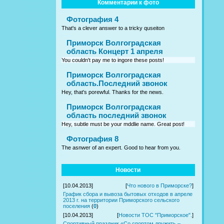
Комментарии к фото
Фотография 4
That's a clever answer to a tricky quseiton
Приморск Волгоградская
область Концерт 1 апреля
You couldn't pay me to ingore these posts!
Приморск Волгоградская
область.Последний звонок
Hey, that's porewful. Thanks for the news.
Приморск Волгоградская
область последний звонок
Hey, subtle must be your mddlie name. Great post!
Фотография 8
The asnwer of an expert. Good to hear from you.
Новости
[10.04.2013]
[
Что нового в Приморске?
]
График сбора и вывоза бытовых отходов в апреле
2013 г. на территории Приморского сельского
поселения
(
0
)
[10.04.2013]
[
Новости ТОС "Приморское".
]
Спортивный праздник «Со спортом дружить –