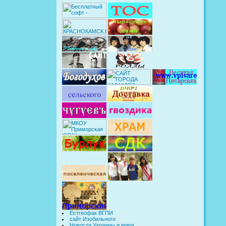
Естгеофак ВГПИ
сайт Изобильного
Новости Украины и мира