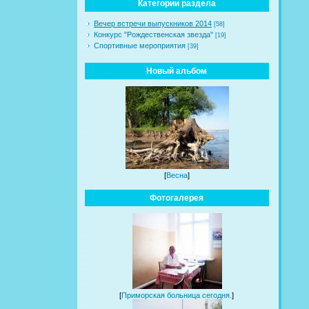
Категории раздела
Вечер встречи выпускников 2014
[58]
Конкурс "Рождественская звезда"
[19]
Спортивные мероприятия
[39]
Новый альбом
[
Весна
]
Фотогалерея
[
Приморская больница сегодня.
]