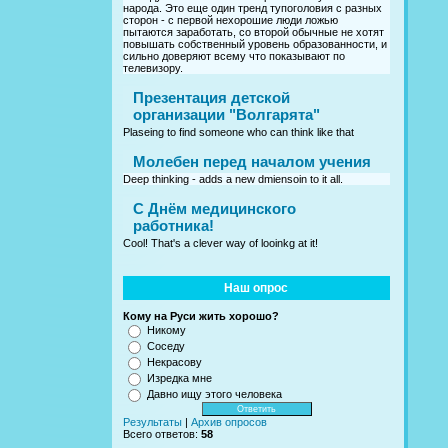
народа. Это еще один тренд тупоголовия с разных
сторон - с первой нехорошие люди ложью
пытаются заработать, со второй обычные не хотят
повышать собственный уровень образованности, и
сильно доверяют всему что показывают по
телевизору.
Презентация детской
организации "Волгарята"
Plaseing to find someone who can think like that
Молебен перед началом учения
Deep thinking - adds a new dmiensoin to it all.
C Днём медицинского
работника!
Cool! That's a clever way of looinkg at it!
Наш опрос
Кому на Руси жить хорошо?
Никому
Соседу
Некрасову
Изредка мне
Давно ищу этого человека
Результаты
|
Архив опросов
Всего ответов:
58