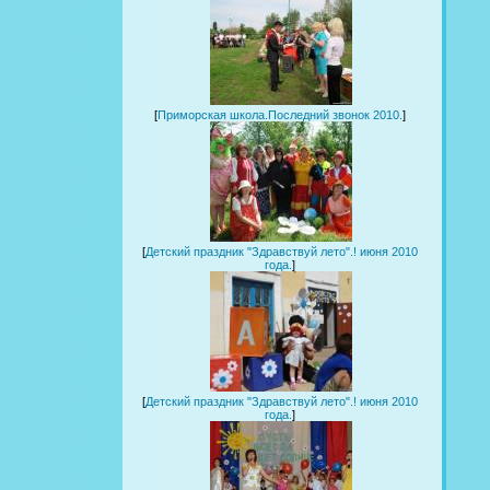
[
Приморская школа.Последний звонок 2010.
]
[
Детский праздник "Здравствуй лето".! июня 2010
года.
]
[
Детский праздник "Здравствуй лето".! июня 2010
года.
]