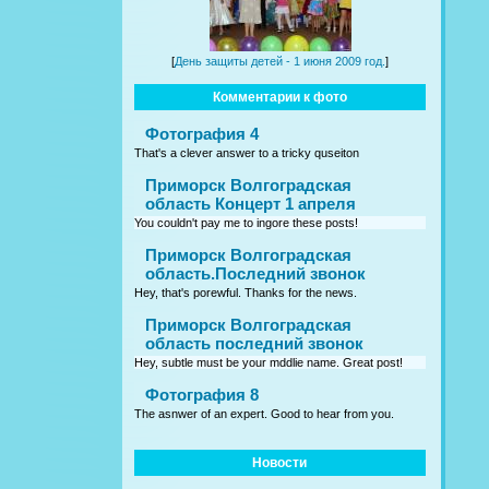
[
День защиты детей - 1 июня 2009 год.
]
Комментарии к фото
Фотография 4
That's a clever answer to a tricky quseiton
Приморск Волгоградская
область Концерт 1 апреля
You couldn't pay me to ingore these posts!
Приморск Волгоградская
область.Последний звонок
Hey, that's porewful. Thanks for the news.
Приморск Волгоградская
область последний звонок
Hey, subtle must be your mddlie name. Great post!
Фотография 8
The asnwer of an expert. Good to hear from you.
Новости