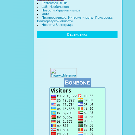
Естгеофак ВГПИ
сайт Изобильного
Новости Украины и мира
Фото
Приморск-инфо. Интернет-портал Приморска
Волгоградской области
Новости Волгограда
Статистика