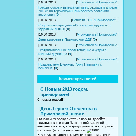
[10.04.2013]
[
Что нового в Приморске?
]
График сбора и вывоза бытовых отходов в апреле
2013 г. на территории Приморского сельского
поселения
(
0
)
[10.04.2013]
[
Новости ТОС "Приморское".
]
Спортивный праздник «Со спортом дружить –
здоровым быть!»
(
0
)
[10.04.2013]
[
Что нового в Приморске?
]
День здоровья в Приморском ДДТ
(
0
)
[10.04.2013]
[
Что нового в Приморске?
]
Театрализованное представление «Будем с
книгами дружить!»
(
0
)
[10.04.2013]
[
Что нового в Приморске?
]
Поздравляем Бурякову Анну Павловну с
юбилеем!
(
0
)
Комментарии гостей
С Новым 2013 годом,
приморчане!
С новым годом!!!!
День Героев Отечества в
Приморской школе
Однако интересную статью нарыл. Давайте
делиться, кто из вас будет новой вакциной
вакцинироваться, кто традиционной, а кто просто
мыть нос (и рот, и уши) мылом
Я же думаю засилье коммерческих "пугателей