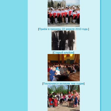
[
Приём в пионеры 22 апреля 2010 года.
]
[
Старый альбом
]
[
Поклонимся великим тем годам
]