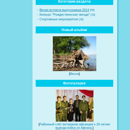
Категории раздела
Вечер встречи выпускников 2014
[58]
Конкурс "Рождественская звезда"
[19]
Спортивные мероприятия
[39]
Новый альбом
[
Весна
]
Фотогалерея
[
Районный слёт ветеранов афганцев к 20-летию
вывода войск из Афгана.
]