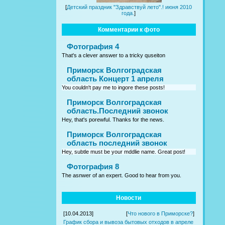
[
Детский праздник "Здравствуй лето".! июня 2010
года.
]
Комментарии к фото
Фотография 4
That's a clever answer to a tricky quseiton
Приморск Волгоградская
область Концерт 1 апреля
You couldn't pay me to ingore these posts!
Приморск Волгоградская
область.Последний звонок
Hey, that's porewful. Thanks for the news.
Приморск Волгоградская
область последний звонок
Hey, subtle must be your mddlie name. Great post!
Фотография 8
The asnwer of an expert. Good to hear from you.
Новости
[10.04.2013]
[
Что нового в Приморске?
]
График сбора и вывоза бытовых отходов в апреле