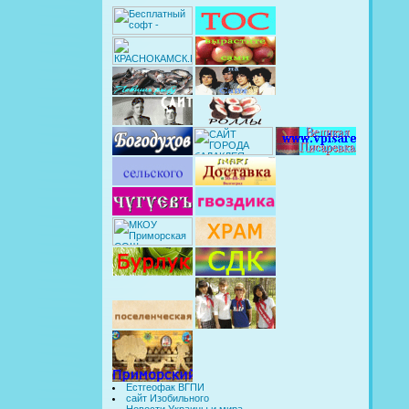
Естгеофак ВГПИ
сайт Изобильного