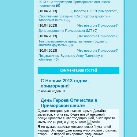
2013 г. на территории Приморского сельского
поселения
(
0
)
[10.04.2013]
[
Новости ТОС "Приморское".
]
Спортивный праздник «Со спортом дружить –
здоровым быть!»
(
0
)
[10.04.2013]
[
Что нового в Приморске?
]
День здоровья в Приморском ДДТ
(
0
)
[10.04.2013]
[
Что нового в Приморске?
]
Театрализованное представление «Будем с
книгами дружить!»
(
0
)
[10.04.2013]
[
Что нового в Приморске?
]
Поздравляем Бурякову Анну Павловну с
юбилеем!
(
0
)
Комментарии гостей
С Новым 2013 годом,
приморчане!
С новым годом!!!!
День Героев Отечества в
Приморской школе
Однако интересную статью нарыл. Давайте
делиться, кто из вас будет новой вакциной
вакцинироваться, кто традиционной, а кто просто
мыть нос (и рот, и уши) мылом
Я же думаю засилье коммерческих "пугателей
народа. Это еще один тренд тупоголовия с разных
сторон - с первой нехорошие люди ложью