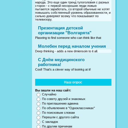
народа. Это еще один тренд тупоголовия с разных
сторон - с первой нехорошие люди ложью
пытаются заработать, со второй обычные не хотят
повышать собственный уровень образованности, и
сильно доверяют всему что показывают по
телевизору.
Презентация детской
организации "Волгарята"
Plaseing to find someone who can think like that
Молебен перед началом учения
Deep thinking - adds a new dmiensoin to it all.
C Днём медицинского
работника!
Cool! That's a clever way of looinkg at it!
Наш опрос
Вы зашли на наш сайт:
Случайно
По совету друзей и знакомых
По приглашению админа
По объявлению в "Одноклассниках"
По поисковым словам
Перешли с другого сайта
С закладок
По другим причинам