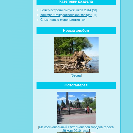
Категории раздела
Вечер встречи выпускников 2014
[58]
Конкурс "Рождественская звезда"
[19]
Спортивные мероприятия
[39]
Новый альбом
[
Весна
]
Фотогалерея
[
Межрегиональный слёт пионеров городов героев
29 мая 2010 года.
]