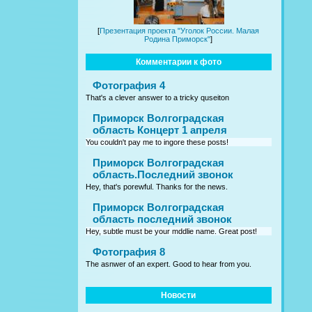
[
Презентация проекта "Уголок России. Малая
Родина Приморск"
]
Комментарии к фото
Фотография 4
That's a clever answer to a tricky quseiton
Приморск Волгоградская
область Концерт 1 апреля
You couldn't pay me to ingore these posts!
Приморск Волгоградская
область.Последний звонок
Hey, that's porewful. Thanks for the news.
Приморск Волгоградская
область последний звонок
Hey, subtle must be your mddlie name. Great post!
Фотография 8
The asnwer of an expert. Good to hear from you.
Новости