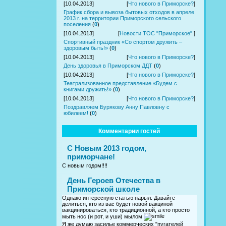
[10.04.2013]
[
Что нового в Приморске?
]
График сбора и вывоза бытовых отходов в апреле
2013 г. на территории Приморского сельского
поселения
(
0
)
[10.04.2013]
[
Новости ТОС "Приморское".
]
Спортивный праздник «Со спортом дружить –
здоровым быть!»
(
0
)
[10.04.2013]
[
Что нового в Приморске?
]
День здоровья в Приморском ДДТ
(
0
)
[10.04.2013]
[
Что нового в Приморске?
]
Театрализованное представление «Будем с
книгами дружить!»
(
0
)
[10.04.2013]
[
Что нового в Приморске?
]
Поздравляем Бурякову Анну Павловну с
юбилеем!
(
0
)
Комментарии гостей
С Новым 2013 годом,
приморчане!
С новым годом!!!!
День Героев Отечества в
Приморской школе
Однако интересную статью нарыл. Давайте
делиться, кто из вас будет новой вакциной
вакцинироваться, кто традиционной, а кто просто
мыть нос (и рот, и уши) мылом
Я же думаю засилье коммерческих "пугателей