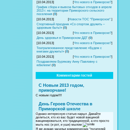
[10.04.2013]
[
Что нового в Приморске?
]
График сбора и вывоза бытовых отходов в апреле
2013 г. на территории Приморского сельского
поселения
(
0
)
[10.04.2013]
[
Новости ТОС "Приморское".
]
Спортивный праздник «Со спортом дружить –
здоровым быть!»
(
0
)
[10.04.2013]
[
Что нового в Приморске?
]
День здоровья в Приморском ДДТ
(
0
)
[10.04.2013]
[
Что нового в Приморске?
]
Театрализованное представление «Будем с
книгами дружить!»
(
0
)
[10.04.2013]
[
Что нового в Приморске?
]
Поздравляем Бурякову Анну Павловну с
юбилеем!
(
0
)
Комментарии гостей
С Новым 2013 годом,
приморчане!
С новым годом!!!!
День Героев Отечества в
Приморской школе
Однако интересную статью нарыл. Давайте
делиться, кто из вас будет новой вакциной
вакцинироваться, кто традиционной, а кто просто
мыть нос (и рот, и уши) мылом
Я же думаю засилье коммерческих "пугателей