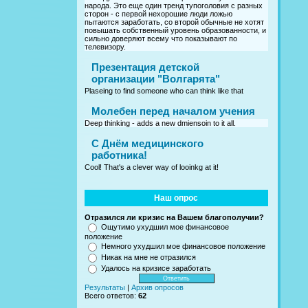
народа. Это еще один тренд тупоголовия с разных
сторон - с первой нехорошие люди ложью
пытаются заработать, со второй обычные не хотят
повышать собственный уровень образованности, и
сильно доверяют всему что показывают по
телевизору.
Презентация детской
организации "Волгарята"
Plaseing to find someone who can think like that
Молебен перед началом учения
Deep thinking - adds a new dmiensoin to it all.
C Днём медицинского
работника!
Cool! That's a clever way of looinkg at it!
Наш опрос
Отразился ли кризис на Вашем благополучии?
Ощутимо ухудшил мое финансовое
положение
Немного ухудшил мое финансовое положение
Никак на мне не отразился
Удалось на кризисе заработать
Результаты
|
Архив опросов
Всего ответов:
62