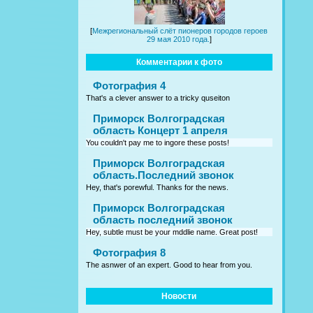
[
Межрегиональный слёт пионеров городов героев
29 мая 2010 года.
]
Комментарии к фото
Фотография 4
That's a clever answer to a tricky quseiton
Приморск Волгоградская
область Концерт 1 апреля
You couldn't pay me to ingore these posts!
Приморск Волгоградская
область.Последний звонок
Hey, that's porewful. Thanks for the news.
Приморск Волгоградская
область последний звонок
Hey, subtle must be your mddlie name. Great post!
Фотография 8
The asnwer of an expert. Good to hear from you.
Новости