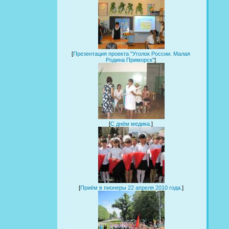
[
Презентация проекта "Уголок России. Малая
Родина Приморск"
]
[
С днём медика.
]
[
Приём в пионеры 22 апреля 2010 года.
]