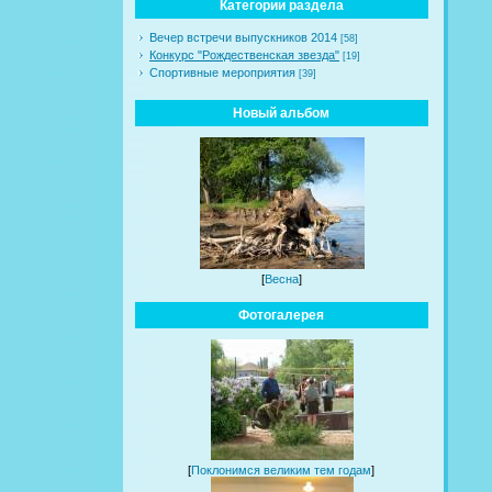
Категории раздела
Вечер встречи выпускников 2014
[58]
Конкурс "Рождественская звезда"
[19]
Спортивные мероприятия
[39]
Новый альбом
[
Весна
]
Фотогалерея
[
Поклонимся великим тем годам
]