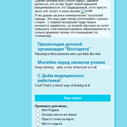
Однако интересную статью нарыл. Давайте
делиться, кто из вас будет новой вакциной
вакцинироваться, кто традиционной, а кто просто
мыть нос (и рот, и уши) мылом
Я же думаю засилье коммерческих "пугателей
народа. Это еще один тренд тупоголовия с разных
сторон - с первой нехорошие люди ложью
пытаются заработать, со второй обычные не хотят
повышать собственный уровень образованности, и
сильно доверяют всему что показывают по
телевизору.
Презентация детской
организации "Волгарята"
Plaseing to find someone who can think like that
Молебен перед началом учения
Deep thinking - adds a new dmiensoin to it all.
C Днём медицинского
работника!
Cool! That's a clever way of looinkg at it!
Наш опрос
Приморск для меня...
Моя Родина
Лучшее место на земле
Просто точка на карте
Место отдыха