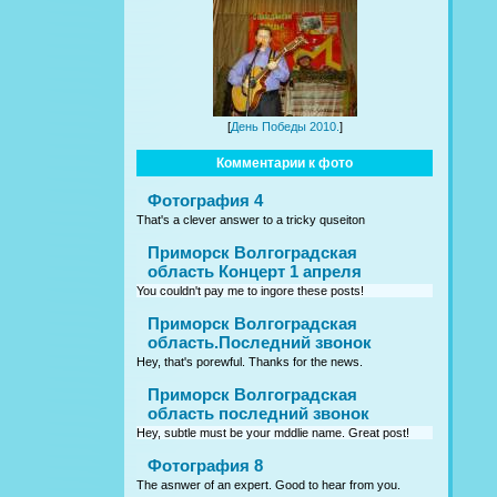
[
День Победы 2010.
]
Комментарии к фото
Фотография 4
That's a clever answer to a tricky quseiton
Приморск Волгоградская
область Концерт 1 апреля
You couldn't pay me to ingore these posts!
Приморск Волгоградская
область.Последний звонок
Hey, that's porewful. Thanks for the news.
Приморск Волгоградская
область последний звонок
Hey, subtle must be your mddlie name. Great post!
Фотография 8
The asnwer of an expert. Good to hear from you.