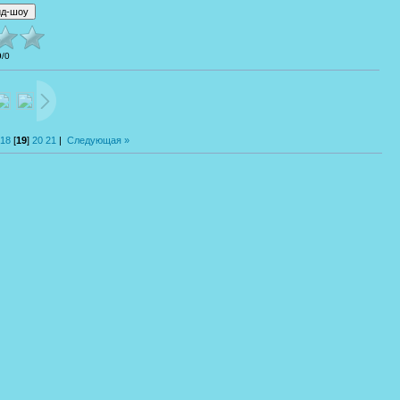
0
/
0
18
[
19
]
20
21
|
Следующая »