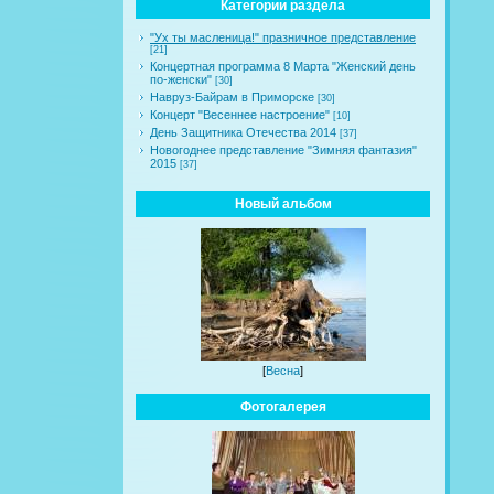
Категории раздела
"Ух ты масленица!" празничное представление
[21]
Концертная программа 8 Марта "Женский день
по-женски"
[30]
Навруз-Байрам в Приморске
[30]
Концерт "Весеннее настроение"
[10]
День Защитника Отечества 2014
[37]
Новогоднее представление "Зимняя фантазия"
2015
[37]
Новый альбом
[
Весна
]
Фотогалерея