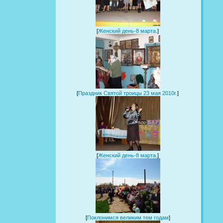
[
Женский день-8 марта.
]
[
Праздник Святой троицы 23 мая 2010г.
]
[
Женский день-8 марта.
]
[
Поклонимся великим тем годам
]