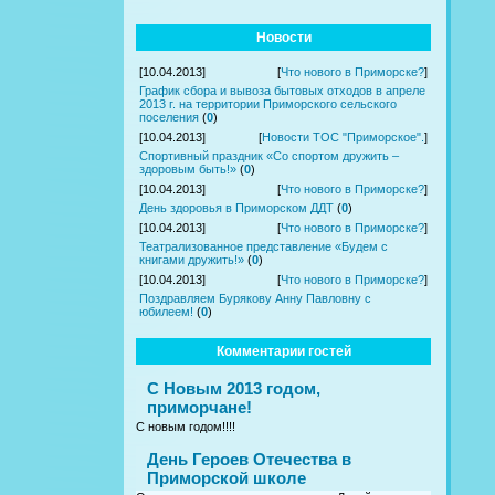
Новости
[10.04.2013]
[
Что нового в Приморске?
]
График сбора и вывоза бытовых отходов в апреле
2013 г. на территории Приморского сельского
поселения
(
0
)
[10.04.2013]
[
Новости ТОС "Приморское".
]
Спортивный праздник «Со спортом дружить –
здоровым быть!»
(
0
)
[10.04.2013]
[
Что нового в Приморске?
]
День здоровья в Приморском ДДТ
(
0
)
[10.04.2013]
[
Что нового в Приморске?
]
Театрализованное представление «Будем с
книгами дружить!»
(
0
)
[10.04.2013]
[
Что нового в Приморске?
]
Поздравляем Бурякову Анну Павловну с
юбилеем!
(
0
)
Комментарии гостей
С Новым 2013 годом,
приморчане!
С новым годом!!!!
День Героев Отечества в
Приморской школе