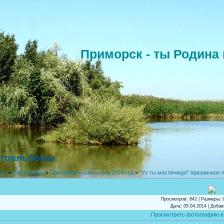
Приморск - ты Родина 
тоальбомы
ная
»
Фотоальбом
»
Праздники нашего села 2014 год
»
"Ух ты масленица!" празничное 
Просмотров
: 842 |
Размеры
: 
Дата
: 05.04.2014 |
Добав
Просмотреть фотографию в