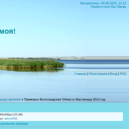
Воскресенье, 09.08.2026, 12:12
Приветствую Вас
Гость
моя!
Главная
|
Регистрация
|
Вход
|
RSS
представление
» Приморск Волгоградская Область Масленица 2014 год
900x600px/125.3Kb
ил
:
admin2093
 реальном размере