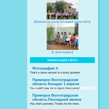
[
Приморская школа.Последний звонок 2010.
]
[
С днём медика.
]
Комментарии к фото
Фотография 4
That's a clever answer to a tricky quseiton
Приморск Волгоградская
область Концерт 1 апреля
You couldn't pay me to ingore these posts!
Приморск Волгоградская
область.Последний звонок
Hey, that's porewful. Thanks for the news.