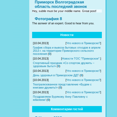
Приморск Волгоградская
область последний звонок
Hey, subtle must be your mddlie name. Great post!
Фотография 8
The asnwer of an expert. Good to hear from you.
Новости
[10.04.2013]
[
Что нового в Приморске?
]
График сбора и вывоза бытовых отходов в апреле
2013 г. на территории Приморского сельского
поселения
(
0
)
[10.04.2013]
[
Новости ТОС "Приморское".
]
Спортивный праздник «Со спортом дружить –
здоровым быть!»
(
0
)
[10.04.2013]
[
Что нового в Приморске?
]
День здоровья в Приморском ДДТ
(
0
)
[10.04.2013]
[
Что нового в Приморске?
]
Театрализованное представление «Будем с
книгами дружить!»
(
0
)
[10.04.2013]
[
Что нового в Приморске?
]
Поздравляем Бурякову Анну Павловну с
юбилеем!
(
0
)
Комментарии гостей