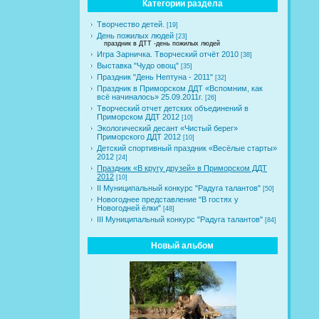
Категории раздела
Творчество детей.
[19]
День пожилых людей
[23]
праздник в ДТТ -день пожилых людей
Игра Зарничка. Творческий отчёт 2010
[38]
Выставка "Чудо овощ"
[35]
Праздник "День Нептуна - 2011"
[32]
Праздник в Приморском ДДТ «Вспомним, как
всё начиналось» 25.09.2011г.
[26]
Творческий отчет детских объединений в
Приморском ДДТ 2012
[10]
Экологический десант «Чистый берег»
Приморского ДДТ 2012
[10]
Детский спортивный праздник «Весёлые старты»
2012
[24]
Праздник «В кругу друзей» в Приморском ДДТ
2012
[10]
II Муниципальный конкурс "Радуга талантов"
[50]
Новогоднее представление "В гостях у
Новогодней ёлки"
[48]
III Муниципальный конкурс "Радуга талантов"
[84]
Новый альбом