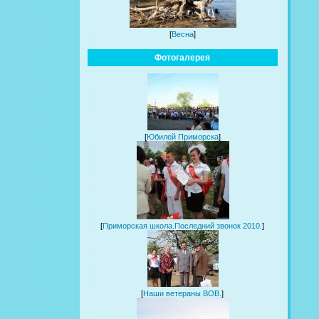
[
Весна
]
Фотогалерея
[
Юбилей Приморска
]
[
Приморская школа.Последний звонок 2010.
]
[
Наши ветераны ВОВ.
]