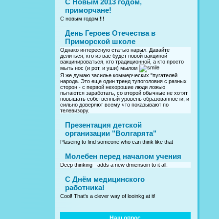
С Новым 2013 годом,
приморчане!
С новым годом!!!!
День Героев Отечества в
Приморской школе
Однако интересную статью нарыл. Давайте
делиться, кто из вас будет новой вакциной
вакцинироваться, кто традиционной, а кто просто
мыть нос (и рот, и уши) мылом
Я же думаю засилье коммерческих "пугателей
народа. Это еще один тренд тупоголовия с разных
сторон - с первой нехорошие люди ложью
пытаются заработать, со второй обычные не хотят
повышать собственный уровень образованности, и
сильно доверяют всему что показывают по
телевизору.
Презентация детской
организации "Волгарята"
Plaseing to find someone who can think like that
Молебен перед началом учения
Deep thinking - adds a new dmiensoin to it all.
C Днём медицинского
работника!
Cool! That's a clever way of looinkg at it!
Наш опрос