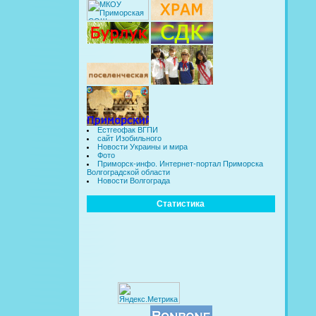
Естгеофак ВГПИ
сайт Изобильного
Новости Украины и мира
Фото
Приморск-инфо. Интернет-портал Приморска
Волгоградской области
Новости Волгограда
Статистика