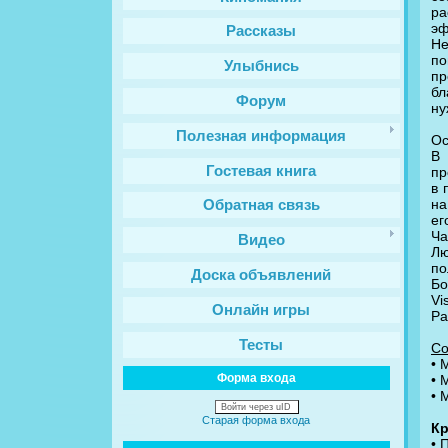
рa
эф
Рассказы
Не
по
Улыбнись
пр
бл
Форум
ну
Полезная информация
Ос
В
Гостевая книга
пр
в 
нa
Обратная связь
ег
Ча
Видео
Лю
по
Доска объявлений
Бo
Vi
Онлайн игры
Ра
Тесты
Со
• 
Форма входа
• 
• 
Войти через uID
Старая форма входа
Кр
• 