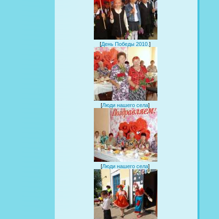
[
День Победы 2010.
]
[
Люди нашего села
]
[
Люди нашего села
]