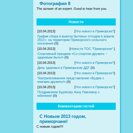
Фотография 8
The asnwer of an expert. Good to hear from you.
Новости
[10.04.2013]
[
Что нового в Приморске?
]
График сбора и вывоза бытовых отходов в апреле
2013 г. на территории Приморского сельского
поселения
(
0
)
[10.04.2013]
[
Новости ТОС "Приморское".
]
Спортивный праздник «Со спортом дружить –
здоровым быть!»
(
0
)
[10.04.2013]
[
Что нового в Приморске?
]
День здоровья в Приморском ДДТ
(
0
)
[10.04.2013]
[
Что нового в Приморске?
]
Театрализованное представление «Будем с
книгами дружить!»
(
0
)
[10.04.2013]
[
Что нового в Приморске?
]
Поздравляем Бурякову Анну Павловну с
юбилеем!
(
0
)
Комментарии гостей
С Новым 2013 годом,
приморчане!
С новым годом!!!!