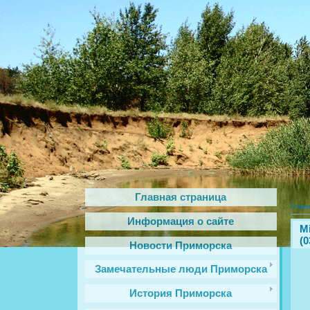
Главная страница
Глав
Информация о сайте
Mi
(0
Новости Приморска
Замечательные люди Приморска
История Приморска