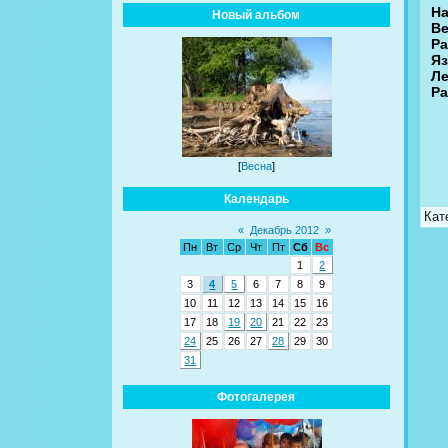
На
Новый альбом
Ве
Ра
Яз
Ле
Рa
[
Весна
]
Календарь
Кат
«
Декабрь 2012
»
Пн
Вт
Ср
Чт
Пт
Сб
Вс
1
2
3
4
5
6
7
8
9
10
11
12
13
14
15
16
17
18
19
20
21
22
23
24
25
26
27
28
29
30
31
Фотогалерея