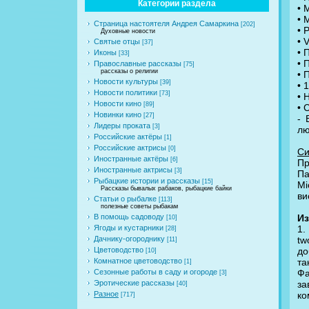
Категории раздела
• 
• M
Страница настоятеля Андрея Самаркина
[202]
• 
Духовные новости
• 
Святые отцы
[37]
• 
Иконы
[33]
• 
Православные рассказы
[75]
рассказы о религии
• 
Новости культуры
[39]
• 
Новости политики
[73]
• 
Новости кино
[89]
• 
Новинки кино
[27]
- 
Лидеры проката
[3]
лю
Российские актёры
[1]
Российские актрисы
[0]
Си
Иностранные актёры
[6]
Пр
Иностранные актрисы
[3]
Па
Рыбацкие истории и рассказы
[15]
Mi
Рассказы бывалых рабаков, рыбацкие байки
ви
Статьи о рыбалке
[113]
полезные советы рыбакам
Из
В помощь садоводу
[10]
1.
Ягоды и кустарники
[28]
tw
Дачнику-огороднику
[11]
до
Цветоводство
[10]
та
Комнатное цветоводство
[1]
Фa
Сезонные работы в саду и огороде
[3]
за
Эротические рассказы
[40]
ко
Разное
[717]