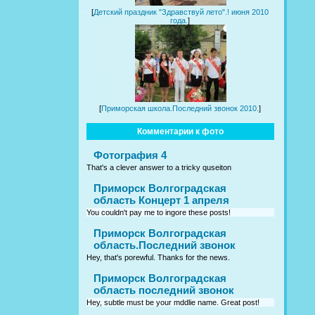
[
Детский праздник "Здравствуй лето".! июня 2010
года.
]
[
Приморская школа.Последний звонок 2010.
]
Комментарии к фото
Фотография 4
That's a clever answer to a tricky quseiton
Приморск Волгоградская
область Концерт 1 апреля
You couldn't pay me to ingore these posts!
Приморск Волгоградская
область.Последний звонок
Hey, that's porewful. Thanks for the news.
Приморск Волгоградская
область последний звонок
Hey, subtle must be your mddlie name. Great post!