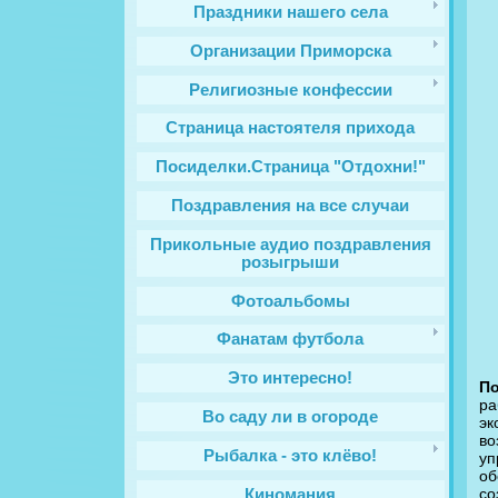
Праздники нашего села
Организации Приморска
Религиозные конфессии
Cтраница настоятеля прихода
Посиделки.Страница "Отдохни!"
Поздравления на все случаи
Прикольные аудио поздравления
розыгрыши
Фотоальбомы
Фанатам футбола
Это интересно!
По
рa
Во саду ли в огороде
эк
во
Рыбалка - это клёво!
уп
об
со
Киномания