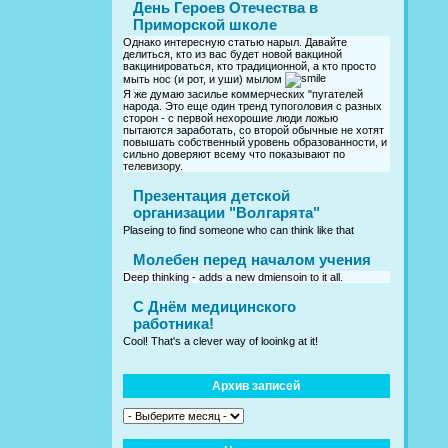
День Героев Отечества в
Приморской школе
Однако интересную статью нарыл. Давайте
делиться, кто из вас будет новой вакциной
вакцинироваться, кто традиционной, а кто просто
мыть нос (и рот, и уши) мылом
Я же думаю засилье коммерческих "пугателей
народа. Это еще один тренд тупоголовия с разных
сторон - с первой нехорошие люди ложью
пытаются заработать, со второй обычные не хотят
повышать собственный уровень образованности, и
сильно доверяют всему что показывают по
телевизору.
Презентация детской
организации "Волгарята"
Plaseing to find someone who can think like that
Молебен перед началом учения
Deep thinking - adds a new dmiensoin to it all.
C Днём медицинского
работника!
Cool! That's a clever way of looinkg at it!
Архив записей