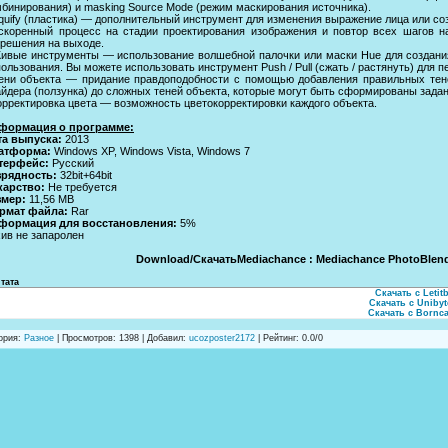
бинирования) и masking Source Mode (режим маскирования источника).
iquify (пластика) — дополнительный инструмент для изменения выражение лица или со
Ускоренный процесс на стадии проектирования изображения и повтор всех шагов н
зрешения на выходе.
Живые инструменты — использование волшебной палочки или маски Hue для создания
ользования. Вы можете использовать инструмент Push / Pull (сжать / растянуть) для 
Тени объекта — придание правдоподобности с помощью добавления правильных тен
йдера (ползунка) до сложных теней объекта, которые могут быть сформированы зада
орректировка цвета — возможность цветокорректировки каждого объекта.
формация о программе:
та выпуска:
2013
атформа:
Windows XP, Windows Vista, Windows 7
терфейс:
Русский
зрядность:
32bit+64bit
карство:
Не требуется
змер:
11,56 MB
рмат файла:
Rar
формация для восстановления:
5%
ив не запаролен
Download/СкачатьMediachance : Mediachance PhotoBlend 3
тата
Скачать с Letitb
Скачать с Uniby
Скачать с Bornc
ория
:
Разное
|
Просмотров
: 1398 |
Добавил
:
ucozposter2172
|
Рейтинг
:
0.0
/
0