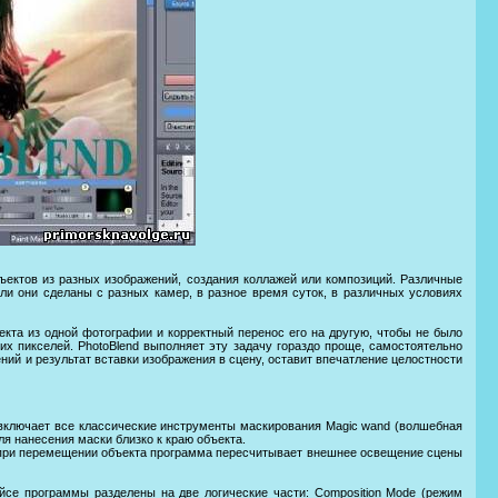
ъектов из разных изображений, создания коллажей или композиций. Различные
сли они сделаны с разных камер, в разное время суток, в различных условиях
кта из одной фотографии и корректный перенос его на другую, чтобы не было
х пикселей. PhotoBlend выполняет эту задачу гораздо проще, самостоятельно
ий и результат вставки изображения в сцену, оставит впечатление целостности
 включает все классические инструменты маскирования Magic wand (волшебная
ля нанесения маски близко к краю объекта.
, при перемещении объекта программа пересчитывает внешнее освещение сцены
се программы разделены на две логические части: Composition Mode (режим