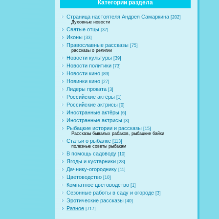
Категории раздела
Страница настоятеля Андрея Самаркина
[202]
Духовные новости
Святые отцы
[37]
Иконы
[33]
Православные рассказы
[75]
рассказы о религии
Новости культуры
[39]
Новости политики
[73]
Новости кино
[89]
Новинки кино
[27]
Лидеры проката
[3]
Российские актёры
[1]
Российские актрисы
[0]
Иностранные актёры
[6]
Иностранные актрисы
[3]
Рыбацкие истории и рассказы
[15]
Рассказы бывалых рабаков, рыбацкие байки
Статьи о рыбалке
[113]
полезные советы рыбакам
В помощь садоводу
[10]
Ягоды и кустарники
[28]
Дачнику-огороднику
[11]
Цветоводство
[10]
Комнатное цветоводство
[1]
Сезонные работы в саду и огороде
[3]
Эротические рассказы
[40]
Разное
[717]