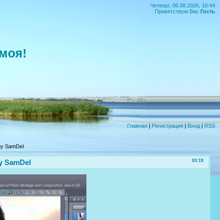
Четверг, 06.08.2026, 16:44
Приветствую Вас
Гость
моя!
Главная
|
Регистрация
|
Вход
|
RSS
by SamDel
by SamDel
03:19