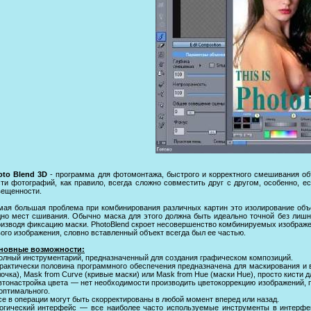
oto Blend 3D
- программа для фотомонтажа, быстрого и корректного смешивания об
ти фотографий, как правило, всегда сложно совместить друг с другом, особенно, е
вещенности.
мая большая проблема при комбинирования различных картин это изолирование объе
дно мест сшивания. Обычно маска для этого должна быть идеально точной без лишни
изводя фиксацию маски. PhotoBlend скроет несовершенство комбинируемых изображен
ого изображения, словно вставленный объект всегда был ее частью.
новные возможности:
Полный инструментарий, предназначенный для создания графическом композиций.
Практически половина программного обеспечения предназначена для маскирования и
очка), Mask from Curve (кривые маски) или Mask from Hue (маски Hue), просто кисти д
Автонастройка цвета — нет необходимости производить цветокоррекцию изображений
оптимального.
се в операции могут быть скорректированы в любой момент вперед или назад.
Логический интерфейс — все наиболее часто используемые инструменты в интерфей