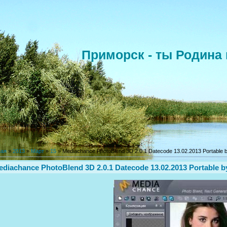
Приморск - ты Родина 
ная
»
2013
»
Март
»
15
» Mediachance PhotoBlend 3D 2.0.1 Datecode 13.02.2013 Portable 
ediachance PhotoBlend 3D 2.0.1 Datecode 13.02.2013 Portable 