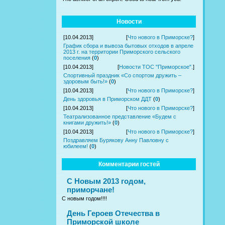
Новости
[10.04.2013]
[
Что нового в Приморске?
]
График сбора и вывоза бытовых отходов в апреле
2013 г. на территории Приморского сельского
поселения
(
0
)
[10.04.2013]
[
Новости ТОС "Приморское".
]
Спортивный праздник «Со спортом дружить –
здоровым быть!»
(
0
)
[10.04.2013]
[
Что нового в Приморске?
]
День здоровья в Приморском ДДТ
(
0
)
[10.04.2013]
[
Что нового в Приморске?
]
Театрализованное представление «Будем с
книгами дружить!»
(
0
)
[10.04.2013]
[
Что нового в Приморске?
]
Поздравляем Бурякову Анну Павловну с
юбилеем!
(
0
)
Комментарии гостей
С Новым 2013 годом,
приморчане!
С новым годом!!!!
День Героев Отечества в
Приморской школе