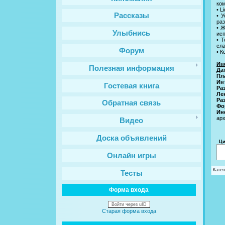
ком
• L
Рассказы
• 
ра
• 
Улыбнись
исп
• 
сла
Форум
• К
Ин
Полезная информация
Да
Пл
Ин
Гостевая книга
Ра
Ле
Ра
Обратная связь
Фо
Ин
арх
Видео
Доска объявлений
Ци
Онлайн игры
Катег
Тесты
Форма входа
Войти через uID
Старая форма входа