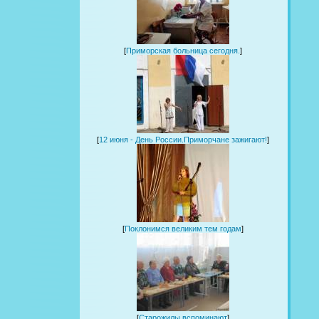
[
Приморская больница сегодня.
]
[
12 июня - День России.Приморчане зажигают!
]
[
Поклонимся великим тем годам
]
[
Старожилы вспоминают
]