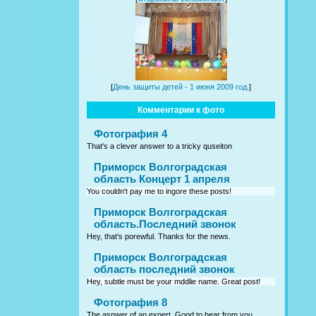
[
День защиты детей - 1 июня 2009 год.
]
Комментарии к фото
Фотография 4
That's a clever answer to a tricky quseiton
Приморск Волгоградская
область Концерт 1 апреля
You couldn't pay me to ingore these posts!
Приморск Волгоградская
область.Последний звонок
Hey, that's porewful. Thanks for the news.
Приморск Волгоградская
область последний звонок
Hey, subtle must be your mddlie name. Great post!
Фотография 8
The asnwer of an expert. Good to hear from you.