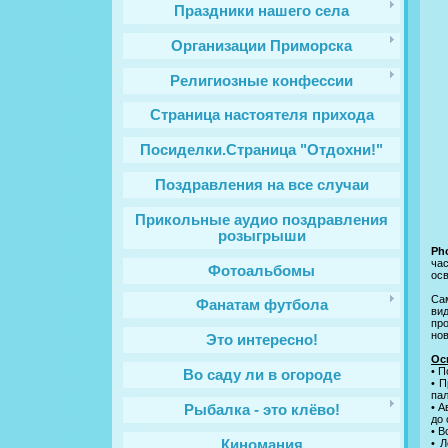
Праздники нашего села
Организации Приморска
Религиозные конфессии
Cтраница настоятеля прихода
Посиделки.Страница "Отдохни!"
Поздравления на все случаи
Прикольные аудио поздравления
розыгрыши
Ph
час
Фотоальбомы
ос
Са
Фанатам футбола
ви
про
нов
Это интересно!
Ос
• 
Во саду ли в огороде
• 
пал
• 
Рыбалка - это клёво!
до 
• В
Киномания
• 