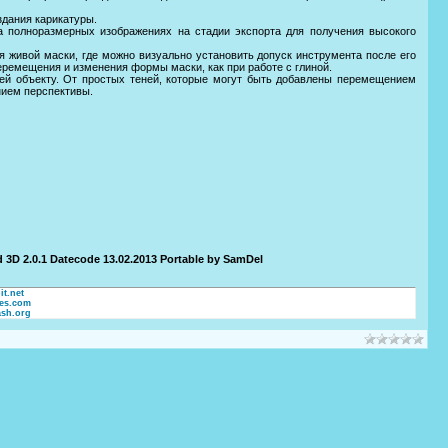
здания карикатуры.
а полноразмерных изображениях на стадии экспорта для получения высокого
 живой маски, где можно визуально установить допуск инструмента после его
перемещения и изменения формы маски, как при работе с глиной.
ей объекту. От простых теней, которые могут быть добавлены перемещением
нием перспективы.
D 2.0.1 Datecode 13.02.2013 Portable by SamDel
it.net
tes.com
ash.org