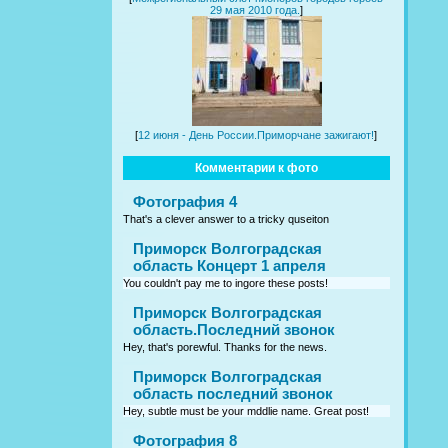
29 мая 2010 года.
]
[
12 июня - День России.Приморчане зажигают!
]
Комментарии к фото
Фотография 4
That's a clever answer to a tricky quseiton
Приморск Волгоградская
область Концерт 1 апреля
You couldn't pay me to ingore these posts!
Приморск Волгоградская
область.Последний звонок
Hey, that's porewful. Thanks for the news.
Приморск Волгоградская
область последний звонок
Hey, subtle must be your mddlie name. Great post!
Фотография 8