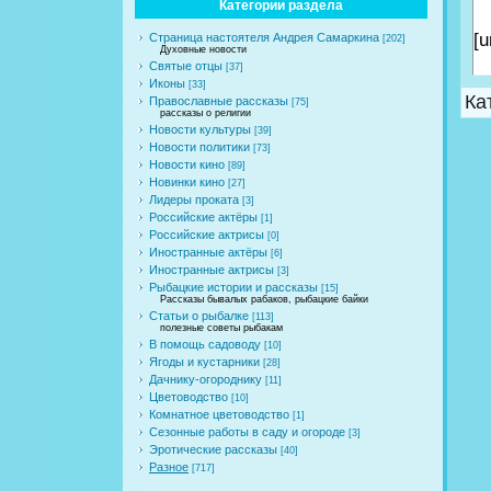
Категории раздела
[u
Страница настоятеля Андрея Самаркина
[202]
Духовные новости
Святые отцы
[37]
Иконы
[33]
Ка
Православные рассказы
[75]
рассказы о религии
Новости культуры
[39]
Новости политики
[73]
Новости кино
[89]
Новинки кино
[27]
Лидеры проката
[3]
Российские актёры
[1]
Российские актрисы
[0]
Иностранные актёры
[6]
Иностранные актрисы
[3]
Рыбацкие истории и рассказы
[15]
Рассказы бывалых рабаков, рыбацкие байки
Статьи о рыбалке
[113]
полезные советы рыбакам
В помощь садоводу
[10]
Ягоды и кустарники
[28]
Дачнику-огороднику
[11]
Цветоводство
[10]
Комнатное цветоводство
[1]
Сезонные работы в саду и огороде
[3]
Эротические рассказы
[40]
Разное
[717]