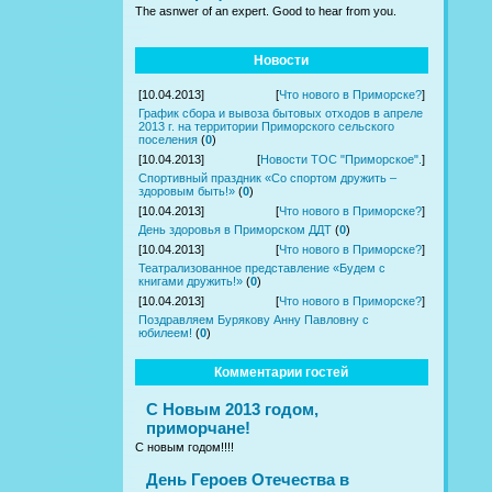
The asnwer of an expert. Good to hear from you.
Новости
[10.04.2013]
[
Что нового в Приморске?
]
График сбора и вывоза бытовых отходов в апреле
2013 г. на территории Приморского сельского
поселения
(
0
)
[10.04.2013]
[
Новости ТОС "Приморское".
]
Спортивный праздник «Со спортом дружить –
здоровым быть!»
(
0
)
[10.04.2013]
[
Что нового в Приморске?
]
День здоровья в Приморском ДДТ
(
0
)
[10.04.2013]
[
Что нового в Приморске?
]
Театрализованное представление «Будем с
книгами дружить!»
(
0
)
[10.04.2013]
[
Что нового в Приморске?
]
Поздравляем Бурякову Анну Павловну с
юбилеем!
(
0
)
Комментарии гостей
С Новым 2013 годом,
приморчане!
С новым годом!!!!
День Героев Отечества в