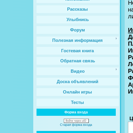
Н
н
Рассказы
л
Улыбнись
И
Форум
Д
Полезная информация
П
И
Гостевая книга
Р
Обратная связь
Л
Р
Видео
Ф
Доска объявлений
A
И
Онлайн игры
Тесты
Форма входа
Ц
Войти через uID
Старая форма входа