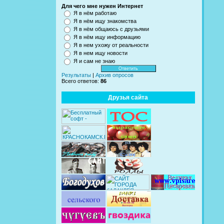
Для чего мне нужен Интернет
Я в нём работаю
Я в нём ищу знакомства
Я в нём общаюсь с друзьями
Я в нём ищу информацию
Я в нем ухожу от реальности
Я в нем ищу новости
Я и сам не знаю
Результаты
|
Архив опросов
Всего ответов:
86
Друзья сайта