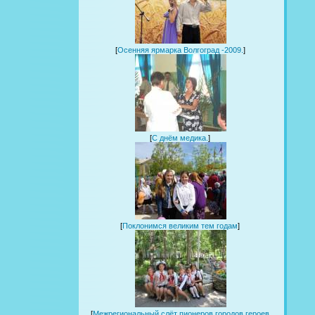
[
Осенняя ярмарка Волгоград -2009.
]
[
С днём медика.
]
[
Поклонимся великим тем годам
]
[
Межрегиональный слёт пионеров городов героев