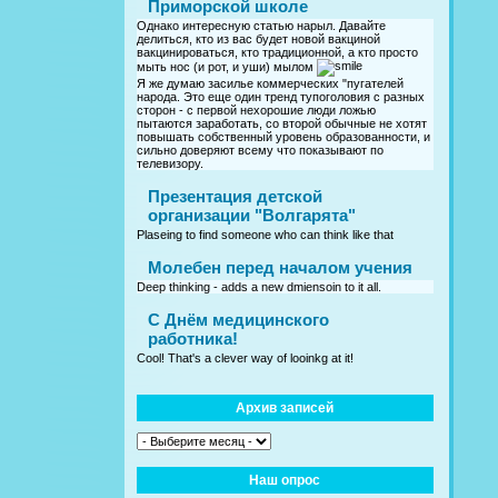
Приморской школе
Однако интересную статью нарыл. Давайте
делиться, кто из вас будет новой вакциной
вакцинироваться, кто традиционной, а кто просто
мыть нос (и рот, и уши) мылом
Я же думаю засилье коммерческих "пугателей
народа. Это еще один тренд тупоголовия с разных
сторон - с первой нехорошие люди ложью
пытаются заработать, со второй обычные не хотят
повышать собственный уровень образованности, и
сильно доверяют всему что показывают по
телевизору.
Презентация детской
организации "Волгарята"
Plaseing to find someone who can think like that
Молебен перед началом учения
Deep thinking - adds a new dmiensoin to it all.
C Днём медицинского
работника!
Cool! That's a clever way of looinkg at it!
Архив записей
Наш опрос