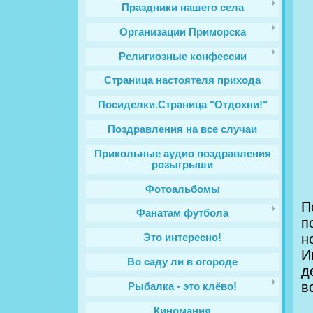
Праздники нашего села
Организации Приморска
Религиозные конфессии
Cтраница настоятеля прихода
Посиделки.Страница "Отдохни!"
Поздравления на все случаи
Прикольные аудио поздравления
розыгрыши
Фотоальбомы
П
Фанатам футбола
п
н
Это интересно!
И
Во саду ли в огороде
д
в
Рыбалка - это клёво!
Киномания