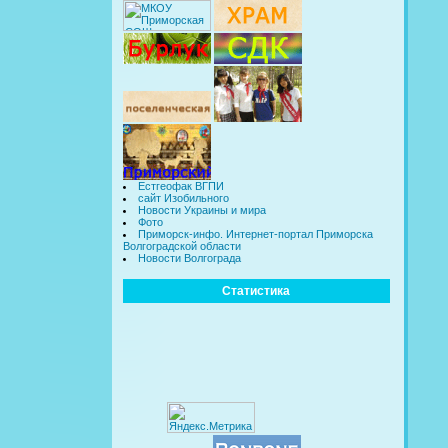
Естгеофак ВГПИ
сайт Изобильного
Новости Украины и мира
Фото
Приморск-инфо. Интернет-портал Приморска
Волгоградской области
Новости Волгограда
Статистика