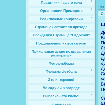
Праздники нашего села
Глав
Организации Приморска
Сц
Религиозные конфессии
Ш
Cтраница настоятеля прихода
Д
Посиделки.Страница "Отдохни!"
В
П
Поздравления на все случаи
Л
Прикольные аудио поздравления
Д
розыгрыши
Д
л
Фотоальбомы
Д
Фанатам футбола
С
п
Это интересно!
В
Во саду ли в огороде
П
Рыбалка - это клёво!
С
и
Киномания