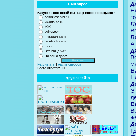
Д
Наш опрос
Н
Какую из соц сетей вы чаще всего посещаете?
г
odnoklassniki.ru
vkontakte.ru
П
ЖЖ
В
twitter.com
В
myspase.com
facebook.com
А
mail.ru
Д
Это ваще чо?
В
Не ваше дело!
м
Результаты
|
Архив опросов
Всего ответов:
103
В
Н
Друзья сайта
Д
Э
д
В
В
ж
Д
Г