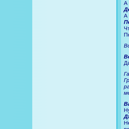
А
Д
А 
П
Ч
П
В
В
Д
Г
Г
р
м
В
Н
Д
Н