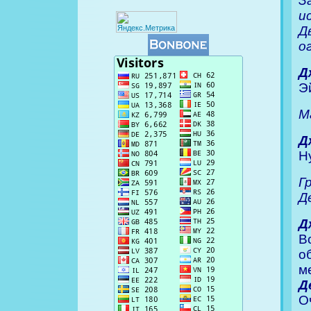
З
и
Д
о
Д
Э
М
Д
Н
Г
Д
Д
В
о
м
Д
О