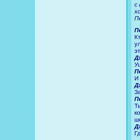
с
х
П
П
К
ул
э
Д
У
П
И
Д
З
П
Т
к
ш
Д
Г