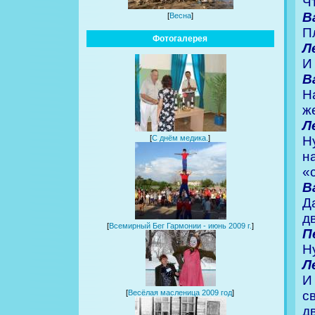
Ч
В
[
Весна
]
Пл
Фотогалерея
Л
И
В
Н
ж
Л
Н
[
С днём медика.
]
н
«
В
Д
д
[
Всемирный Бег Гармонии - июнь 2009 г.
]
П
Н
Л
И
с
[
Весёлая масленица 2009 год
]
д