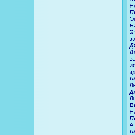
Н
П
О
В
Э
з
Д
Д
в
и
з
Л
Л
Д
Л
В
Н
П
А
Л