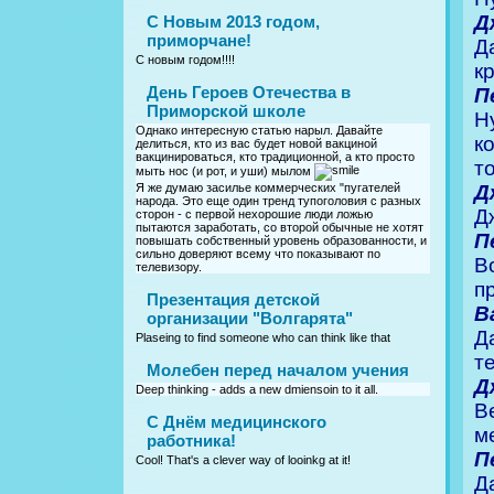
Д
С Новым 2013 годом,
приморчане!
Д
С новым годом!!!!
к
День Героев Отечества в
П
Приморской школе
Н
Однако интересную статью нарыл. Давайте
к
делиться, кто из вас будет новой вакциной
вакцинироваться, кто традиционной, а кто просто
т
мыть нос (и рот, и уши) мылом
Д
Я же думаю засилье коммерческих "пугателей
народа. Это еще один тренд тупоголовия с разных
Д
сторон - с первой нехорошие люди ложью
пытаются заработать, со второй обычные не хотят
П
повышать собственный уровень образованности, и
сильно доверяют всему что показывают по
В
телевизору.
п
Презентация детской
В
организации "Волгарята"
Д
Plaseing to find someone who can think like that
т
Молебен перед началом учения
Д
Deep thinking - adds a new dmiensoin to it all.
В
C Днём медицинского
м
работника!
П
Cool! That's a clever way of looinkg at it!
Д