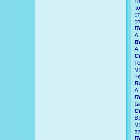
П
к
с
о
П
А
В
А
С
Г
м
н
В
А
П
Б
С
В
м
в
П