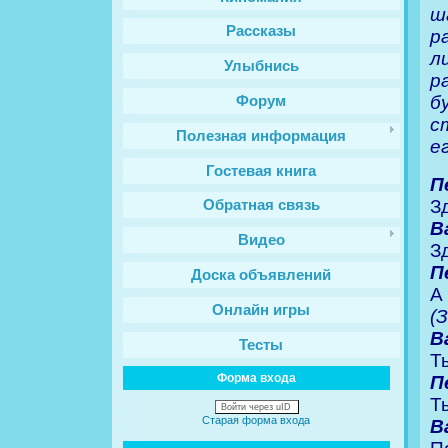
ш
Рассказы
р
л
Улыбнись
р
б
Форум
с
Полезная информация
е
Гостевая книга
П
З
Обратная связь
В
Видео
З
П
Доска объявлений
А
Онлайн игры
(
В
Тесты
Т
Форма входа
П
Т
Войти через uID
Старая форма входа
В