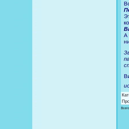
В
П
Э
к
В
А
н
З
п
с
В
и
Кат
Пр
Всег