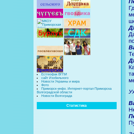
П
Г
м
ш
Д
Д
п
В
Т
Д
К
т
Естгеофак ВГПИ
сайт Изобильного
м
Новости Украины и мира
Фото
Приморск-инфо. Интернет-портал Приморска
У
Волгоградской области
Новости Волгограда
В
Статистика
Н
П
П