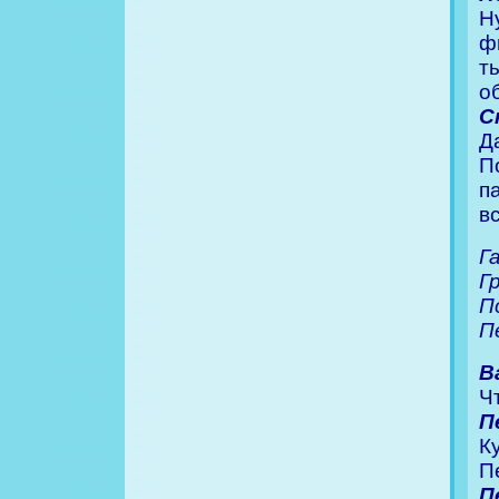
Н
ф
т
о
С
Д
П
п
в
Г
Г
П
П
В
Ч
П
К
П
П