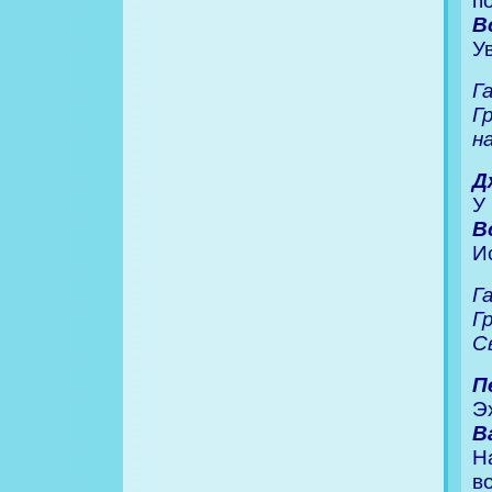
п
В
У
Г
Г
н
Д
У
В
И
Г
Г
С
П
Э
В
Н
в