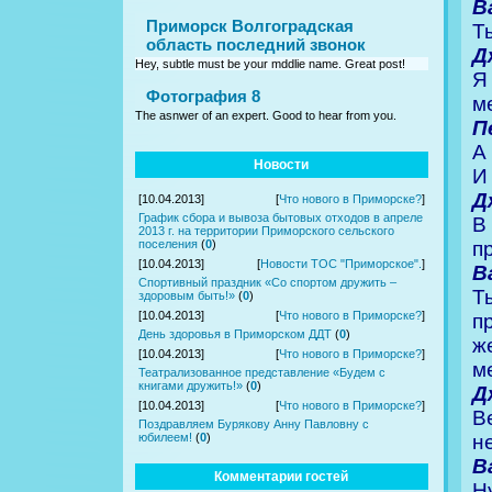
В
Приморск Волгоградская
Т
область последний звонок
Д
Hey, subtle must be your mddlie name. Great post!
Я
Фотография 8
м
The asnwer of an expert. Good to hear from you.
П
А
Новости
И
Д
[10.04.2013]
[
Что нового в Приморске?
]
График сбора и вывоза бытовых отходов в апреле
В
2013 г. на территории Приморского сельского
п
поселения
(
0
)
[10.04.2013]
[
Новости ТОС "Приморское".
]
В
Спортивный праздник «Со спортом дружить –
Т
здоровым быть!»
(
0
)
[10.04.2013]
[
Что нового в Приморске?
]
п
День здоровья в Приморском ДДТ
(
0
)
ж
[10.04.2013]
[
Что нового в Приморске?
]
м
Театрализованное представление «Будем с
книгами дружить!»
(
0
)
Д
[10.04.2013]
[
Что нового в Приморске?
]
В
Поздравляем Бурякову Анну Павловну с
н
юбилеем!
(
0
)
В
Комментарии гостей
Н