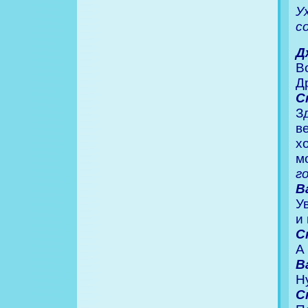
У
с
Д
В
Д
С
З
в
х
м
г
В
У
и
С
А
В
Н
С