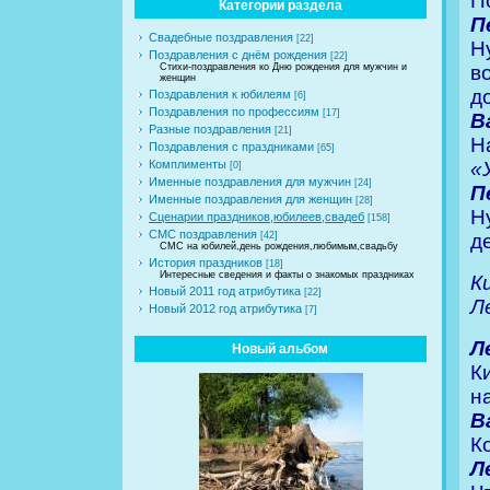
П
Категории раздела
П
Свадебные поздравления
[22]
Н
Поздравления с днём рождения
[22]
в
Стихи-поздравления ко Дню рождения для мужчин и
женщин
д
Поздравления к юбилеям
[6]
Поздравления по профессиям
[17]
В
Разные поздравления
[21]
Н
Поздравления с праздниками
[65]
«
Комплименты
[0]
Именные поздравления для мужчин
[24]
П
Именные поздравления для женщин
[28]
Н
Сценарии праздников,юбилеев,свадеб
[158]
СМС поздравления
д
[42]
СМС на юбилей,день рождения,любимым,свадьбу
История праздников
[18]
Интересные сведения и факты о знакомых праздниках
К
Новый 2011 год атрибутика
[22]
Л
Новый 2012 год атрибутика
[7]
Л
Новый альбом
К
н
В
Ко
Л