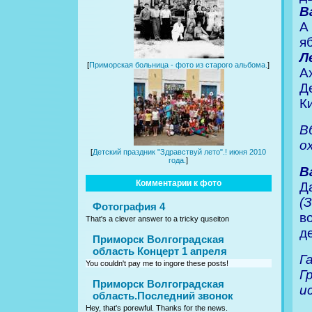
В
А
я
Л
[
Приморская больница - фото из старого альбома.
]
А
Д
К
В
о
[
Детский праздник "Здравствуй лето".! июня 2010
года.
]
В
Комментарии к фото
Д
(
Фотография 4
в
That's a clever answer to a tricky quseiton
д
Приморск Волгоградская
область Концерт 1 апреля
Г
You couldn't pay me to ingore these posts!
Г
Приморск Волгоградская
и
область.Последний звонок
Hey, that's porewful. Thanks for the news.