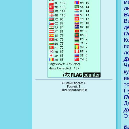
м
л
В
В
д
П
К
п
л
Д
Ч
к
и
Онлайн всего:
1
т
Гостей:
1
П
Пользователей:
0
П
Д
Д
Э
Б