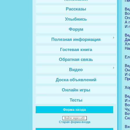
Пе
Рассказы
Ве
Вс
Ог
Улыбнись
А 
И 
Форум
Ве
Полезная информация
Да
Хл
На
Гостевая книга
Ел
Обратная связь
Ве
Видео
Он
И 
Пр
Доска объявлений
Хо
Онлайн игры
Ве
Тесты
И 
Во
Чу
Форма входа
Во
Ск
Войти через uID
Старая форма входа
Вх