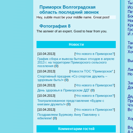
Ты
Приморск Волгоградская
Ис
Пе
область последний звонок
Бо
Hey, subtle must be your mddlie name. Great post!
Но
Кр
Фотография 8
Гр
The asnwer of an expert. Good to hear from you.
И 
Та
Новости
Пе
Хо
[10.04.2013]
[
Что нового в Приморске?
]
График сбора и вывоза бытовых отходов в апреле
Вы
2013 г. на территории Приморского сельского
поселения
(
0
)
Ли
[10.04.2013]
[
Новости ТОС "Приморское".
]
Но
Спортивный праздник «Со спортом дружить –
здоровым быть!»
(
0
)
За
[10.04.2013]
[
Что нового в Приморске?
]
До
День здоровья в Приморском ДДТ
(
0
)
[10.04.2013]
[
Что нового в Приморске?
]
Де
Пр
Театрализованное представление «Будем с
книгами дружить!»
(
0
)
Чт
Вс
[10.04.2013]
[
Что нового в Приморске?
]
Поздравляем Бурякову Анну Павловну с
Хо
юбилеем!
(
0
)
Ве
Комментарии гостей
А 