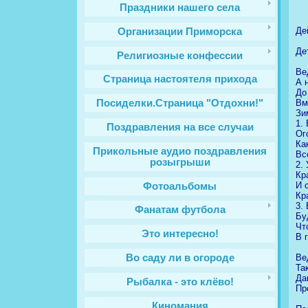
Праздники нашего села
Де
Организации Приморска
Де
Религиозные конфессии
Ве
Cтраница настоятеля прихода
А 
До
Вм
Посиделки.Страница "Отдохни!"
Зи
1.
Поздравления на все случаи
Ог
Ка
Прикольные аудио поздравления
Вс
розыгрыши
2.
Кр
И 
Фотоальбомы
Кр
3.
Фанатам футбола
Бу
Чт
Это интересно!
В 
Ве
Во саду ли в огороде
Та
Да
Рыбалка - это клёво!
Пр
Киномания