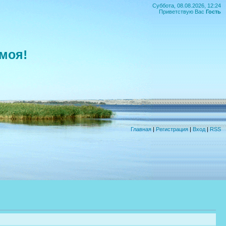
Суббота, 08.08.2026, 12:24
Приветствую Вас
Гость
моя!
Главная
|
Регистрация
|
Вход
|
RSS