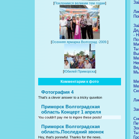
За
[
Поклонимся великим тем годам
]
Ли
По
За
Де
- 
По
[
Осенняя ярмарка Волгоград -2009.
]
Ми
Ты
Вы
Ме
Не
Ве
[
Юбилей Приморска
]
Мы
Ме
Комментарии к фото
Ме
Ск
Фотография 4
That's a clever answer to a tricky quseiton
Ли
Приморск Волгоградская
За
область Концерт 1 апреля
You couldn't pay me to ingore these posts!
Сн
Пе
Приморск Волгоградская
Зо
область.Последний звонок
Ты
Гр
Hey, that's porewful. Thanks for the news.