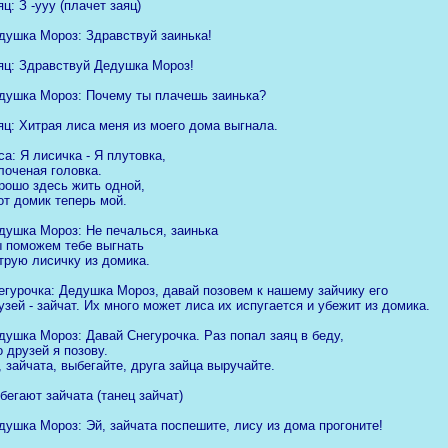
яц: З -ууу (плачет заяц)
душка Мороз: Здравствуй заинька!
яц: Здравствуй Дедушка Мороз!
душка Мороз: Почему ты плачешь заинька?
яц: Хитрая лиса меня из моего дома выгнала.
са: Я лисичка - Я плутовка,
лоченая головка.
рошо здесь жить одной,
от домик теперь мой.
душка Мороз: Не печалься, заинька
 поможем тебе выгнать
трую лисичку из домика.
егурочка: Дедушка Мороз, давай позовем к нашему зайчику его
узей - зайчат. Их много может лиса их испугается и убежит из домика.
душка Мороз: Давай Снегурочка. Раз попал заяц в беду,
о друзей я позову.
, зайчата, выбегайте, друга зайца выручайте.
бегают зайчата (танец зайчат)
душка Мороз: Эй, зайчата поспешите, лису из дома прогоните!