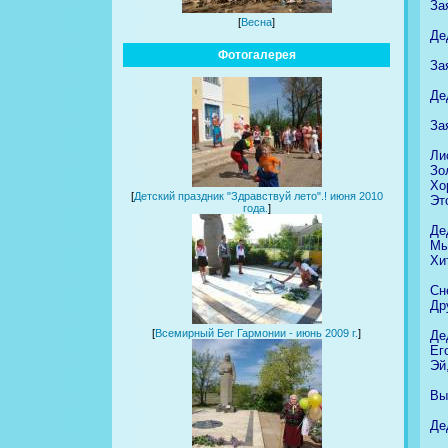
За
[
Весна
]
Де
Фотогалерея
За
Де
За
Ли
Зо
Хо
[
Детский праздник "Здравствуй лето".! июня 2010
Эт
года.
]
Де
Мы
Хи
Сн
Др
[
Всемирный Бег Гармонии - июнь 2009 г.
]
Де
Ег
Эй
Вы
Де