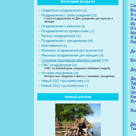
Категории раздела
Сн
Вы
Свадебные поздравления
[22]
Я 
Поздравления с днём рождения
[22]
Я 
Стихи-поздравления ко Дню рождения для мужчин и
женщин
Из
Поздравления к юбилеям
[6]
Я 
Поздравления по профессиям
[17]
Мо
Разные поздравления
[21]
Я 
Поздравления с праздниками
[65]
Ре
Комплименты
[0]
Именные поздравления для мужчин
Де
[24]
Именные поздравления для женщин
[28]
Вх
Сценарии праздников,юбилеев,свадеб
[158]
СМС поздравления
[42]
СМС на юбилей,день рождения,любимым,свадьбу
Де
История праздников
[18]
Интересные сведения и факты о знакомых праздниках
Де
Новый 2011 год атрибутика
[22]
Зд
Новый 2012 год атрибутика
[7]
За
Це
Ка
Новый альбом
Вс
Вы
Де
Та