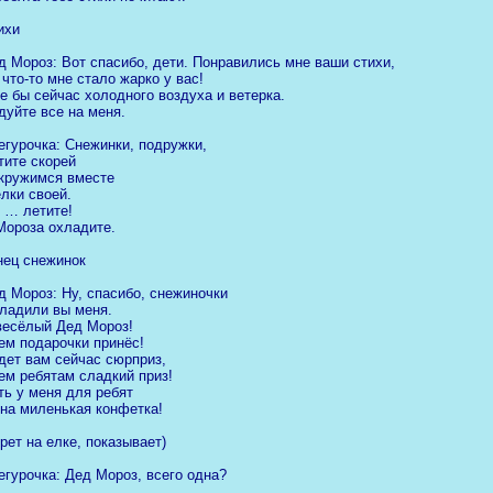
ихи
д Мороз: Вот спасибо, дети. Понравились мне ваши стихи,
 что-то мне стало жарко у вас!
е бы сейчас холодного воздуха и ветерка.
дуйте все на меня.
егурочка: Снежинки, подружки,
тите скорей
кружимся вместе
елки своей.
 … летите!
Мороза охладите.
нец снежинок
д Мороз: Ну, спасибо, снежиночки
ладили вы меня.
весёлый Дед Мороз!
ем подарочки принёс!
дет вам сейчас сюрприз,
ем ребятам сладкий приз!
ть у меня для ребят
на миленькая конфетка!
ерет на елке, показывает)
егурочка: Дед Мороз, всего одна?