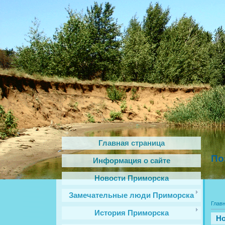
Главная страница
По
Информация о сайте
Новости Приморска
Замечательные люди Приморска
Глав
История Приморска
Но