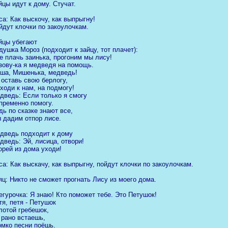
йцы идут к дому. Стучат.
са: Как выскочу, как выпрыгну!
йдут клочки по закоулочкам.
йцы убегают
душка Мороз (подходит к зайцу, тот плачет):
Не плачь заинька, прогоним мы лису!
зову-ка я медведя на помощь.
ша, Мишенька, медведь!
 оставь свою берлогу,
ходи к нам, на подмогу!
дведь: Если только я смогу
пременно помогу.
дь по сказке знают все,
 дадим отпор лисе.
дведь подходит к дому
дведь: Эй, лисица, отвори!
орей из дома уходи!
са: Как выскачу, как выпрыгну, пойдут клочки по закоулочкам.
яц: Никто не сможет прогнать Лису из моего дома.
егурочка: Я знаю! Кто поможет тебе. Это Петушок!
тя, петя - Петушок
лотой гребешок,
 рано встаешь,
омко песни поёшь.