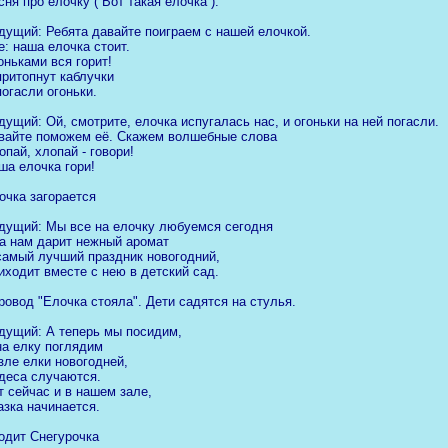
сня про елочку ( Вот такая елочка ).
дущий: Ребята давайте поиграем с нашей елочкой.
е: наша елочка стоит.
оньками вся горит!
притопнут каблучки
погасли огоньки.
дущий: Ой, смотрите, елочка испугалась нас, и огоньки на ней погасли.
вайте поможем её. Скажем волшебные слова
опай, хлопай - говори!
ша елочка гори!
очка загорается
дущий: Мы все на елочку любуемся сегодня
а нам дарит нежный аромат
самый лучший праздник новогодний,
иходит вместе с нею в детский сад.
ровод "Елочка стояла". Дети садятся на стулья.
дущий: А теперь мы посидим,
на елку поглядим
зле елки новогодней,
деса случаются.
т сейчас и в нашем зале,
азка начинается.
одит Снегурочка