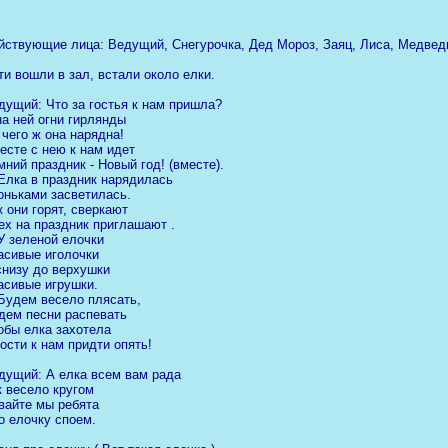
йствующие лица: Ведущий, Снегурочка, Дед Мороз, Заяц, Лиса, Медведь
ти вошли в зал, встали около елки.
дущий: Что за гостья к нам пришла?
на ней огни гирлянды
 чего ж она нарядна!
есте с нею к нам идет
мний праздник - Новый год! (вместе).
 Елка в праздник нарядилась
оньками засветилась.
к они горят, сверкают
ех на праздник приглашают .
 У зеленой елочки
асивые иголочки
снизу до верхушки
асивые игрушки.
 Будем весело плясать,
дем песни распевать
обы елка захотела
гости к нам придти опять!
дущий: А елка всем вам рада
к весело кругом
вайте мы ребята
о елочку споем.