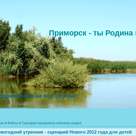
Приморск - ты Родина 
здравления на все случаи
ная
»
Файлы
»
Сценарии праздников,юбилеев,свадеб
вогодний утренник - сценарий Нового 2012 года для детей