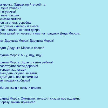
егурочка: Здравствуйте ребята
 меня узнали?
снегурочка!
к вам пришла
 сказки зимней.
вся из снега, серебра.
и друзья - метель и вьюга
всех люблю, ко всем добра.
бята давайте позовем к нам на праздник Деда Мороза.
ти: Дедушка Мороз! Дедушка Мороз!
одит Дедушка Мороз с песней
душка Мороз: А - у, иду, иду!
душка Мороз: Здравствуйте ребята!
равствуйте гости дорогие!
 горами за лесами
лый день скучал за вами.
ждый день вас вспоминал
ем подарки собирал!
бегает заяц к нему и плачет
душка Мороз: Смотрите, только я сказал про подарки,
к сразу зайчик прибежал.