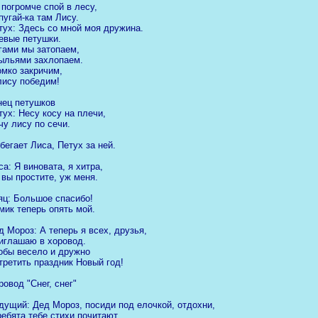
 погромче спой в лесу,
пугай-ка там Лису.
тух: Здесь со мной моя дружина.
евые петушки.
гами мы затопаем,
ыльями захлопаем.
омко закричим,
лису победим!
нец петушков
тух: Несу косу на плечи,
чу лису по сечи.
бегает Лиса, Петух за ней.
са: Я виновата, я хитра,
 вы простите, уж меня.
яц: Большое спасибо!
мик теперь опять мой.
д Мороз: А теперь я всех, друзья,
иглашаю в хоровод.
обы весело и дружно
третить праздник Новый год!
ровод "Снег, снег"
дущий: Дед Мороз, посиди под елочкой, отдохни,
ребята тебе стихи почитают.