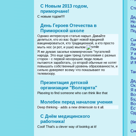
С Новым 2013 годом,
Ст
приморчане!
С новым годом!!!!
Де
Но
День Героев Отечества в
Мн
Приморской школе
По
Однако интересную статью нарыл. Давайте
Сн
делиться, кто из вас будет новой вакциной
вакцинироваться, кто традиционной, а кто просто
Ле
мыть нос (и рот, и уши) мылом
По
Я же думаю засилье коммерческих "пугателей
У 
народа. Это еще один тренд тупоголовия с разных
Вы
сторон - с первой нехорошие люди ложью
И 
пытаются заработать, со второй обычные не хотят
повышать собственный уровень образованности, и
сильно доверяют всему что показывают по
Та
телевизору.
Де
Презентация детской
Ох
организации "Волгарята"
Я 
Plaseing to find someone who can think like that
Вс
Бу
Молебен перед началом учения
Вс
Deep thinking - adds a new dmiensoin to it all.
Ес
Од
C Днём медицинского
работника!
(б
Cool! That's a clever way of looinkg at it!
Сн