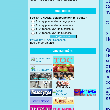
З
С
Наш опрос
п
Где жить лучше, в деревне или в городе?
Я из деревни. Лучше в деревне!
С
Я из деревни. Лучше в городе!
Я из города. Лучше в деревне!
З
Я из города. Лучше в городе!
Н
Результаты
|
Архив опросов
Всего ответов:
215
Д
Друзья сайта
П
х
о
д
в
с
с
б
д
—
в