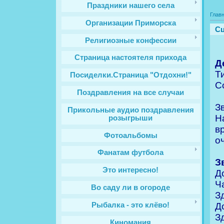
Праздники нашего села
Глав
Организации Приморска
Сц
Религиозные конфессии
Cтраница настоятеля прихода
Д
Т
Посиделки.Страница "Отдохни!"
С
Поздравления на все случаи
З
Прикольные аудио поздравления
Н
розыгрыши
в
Фотоальбомы
о
Фанатам футбола
З
Это интересно!
Д
Ч
Во саду ли в огороде
З
Д
Рыбалка - это клёво!
З
Киномания