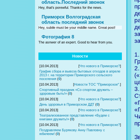
область.Последний звонок
п
Hey, that's porewful. Thanks for the news.
д
Приморск Волгоградская
р
область последний звонок
д
Hey, subtle must be your mddlie name. Great post!
з
Фотография 8
з
The asnwer of an expert. Good to hear from you.
1
Новости
Г
[10.04.2013]
[
Что нового в Приморске?
]
2
График сбора и вывоза бытовых отходов в апреле
(
2013 г. на территории Приморского сельского
поселения
(
0
)
ц
[10.04.2013]
[
Новости ТОС "Приморское".
]
3
Спортивный праздник «Со спортом дружить –
здоровым быть!»
(
0
)
С
[10.04.2013]
[
Что нового в Приморске?
]
«
День здоровья в Приморском ДДТ
(
0
)
«
[10.04.2013]
[
Что нового в Приморске?
]
Ч
Театрализованное представление «Будем с
книгами дружить!»
(
0
)
пр
[10.04.2013]
[
Что нового в Приморске?
]
Поздравляем Бурякову Анну Павловну с
юбилеем!
(
0
)
З