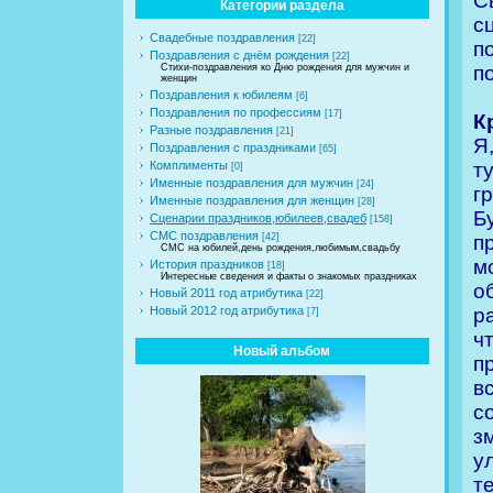
С
Категории раздела
с
Свадебные поздравления
[22]
п
Поздравления с днём рождения
[22]
п
Стихи-поздравления ко Дню рождения для мужчин и
женщин
Поздравления к юбилеям
[6]
Поздравления по профессиям
[17]
К
Разные поздравления
[21]
Я
Поздравления с праздниками
[65]
т
Комплименты
[0]
Именные поздравления для мужчин
[24]
г
Именные поздравления для женщин
[28]
Б
Сценарии праздников,юбилеев,свадеб
[158]
СМС поздравления
п
[42]
СМС на юбилей,день рождения,любимым,свадьбу
м
История праздников
[18]
Интересные сведения и факты о знакомых праздниках
о
Новый 2011 год атрибутика
[22]
р
Новый 2012 год атрибутика
[7]
ч
Новый альбом
п
в
с
з
у
т