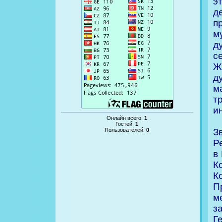
э
д
п
м
д
с
Ж
д
м
т
и
Онлайн всего:
1
Гостей:
1
З
Пользователей:
0
Р
в
К
К
П
м
з
Г