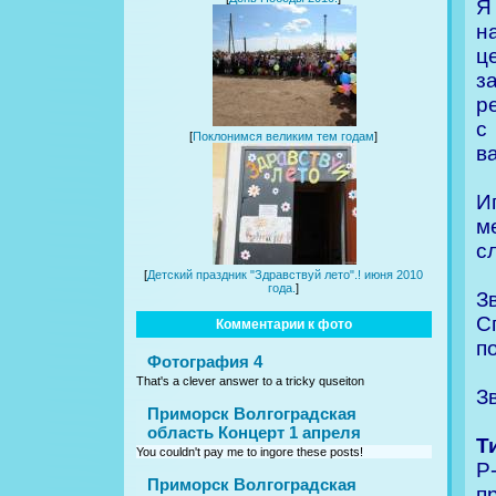
Я
н
ц
з
р
с
[
Поклонимся великим тем годам
]
в
И
м
с
[
Детский праздник "Здравствуй лето".! июня 2010
года.
]
З
С
Комментарии к фото
п
Фотография 4
That's a clever answer to a tricky quseiton
З
Приморск Волгоградская
область Концерт 1 апреля
Т
You couldn't pay me to ingore these posts!
Р
Приморск Волгоградская
п