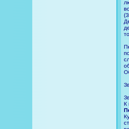
л
в
(
Д
д
т
П
п
с
о
О
З
З
К
П
К
с