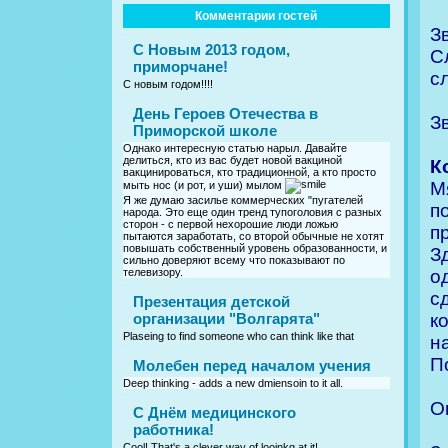
Комментарии гостей
З
С Новым 2013 годом,
С
приморчане!
с
С новым годом!!!!
День Героев Отечества в
З
Приморской школе
Однако интересную статью нарыл. Давайте
делиться, кто из вас будет новой вакциной
Ко
вакцинироваться, кто традиционной, а кто просто
М
мыть нос (и рот, и уши) мылом
Я же думаю засилье коммерческих "пугателей
п
народа. Это еще один тренд тупоголовия с разных
сторон - с первой нехорошие люди ложью
п
пытаются заработать, со второй обычные не хотят
повышать собственный уровень образованности, и
З
сильно доверяют всему что показывают по
о
телевизору.
с
Презентация детской
к
организации "Волгарята"
Plaseing to find someone who can think like that
н
П
Молебен перед началом учения
Deep thinking - adds a new dmiensoin to it all.
О
C Днём медицинского
работника!
Cool! That's a clever way of looinkg at it!