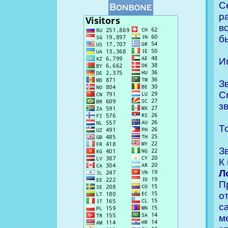
С
р
в
б
И
З
С
з
Т
З
К
Л
П
о
с
м