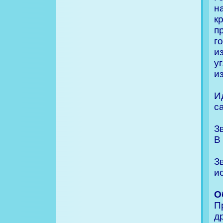
н
к
п
г
и
у
и
И
с
З
В
З
и
О
П
д