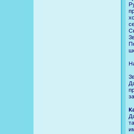
Р
п
х
с
С
З
П
ш
Н
З
Д
п
з
К
Д
т
и