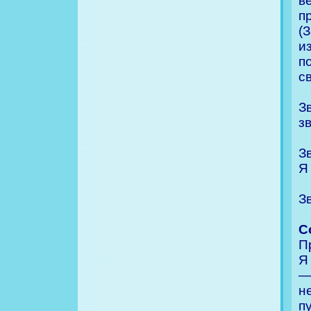
в
п
(
и
п
с
З
з
З
Я
З
С
П
Я
—
н
п