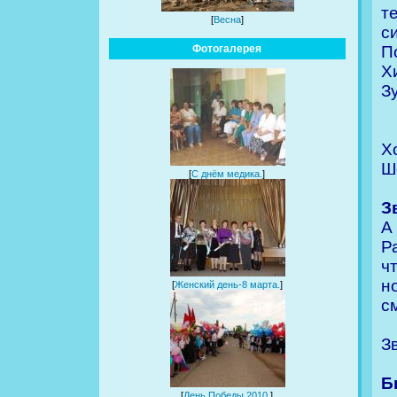
т
[
Весна
]
с
П
Фотогалерея
Х
З
Х
Ш
[
С днём медика.
]
З
А
Р
ч
н
[
Женский день-8 марта.
]
с
З
Б
[
День Победы 2010.
]