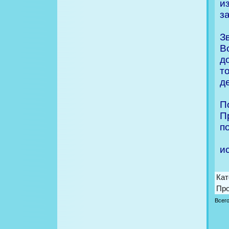
и
з
З
В
д
т
д
П
П
п
и
Кат
Пр
Всег