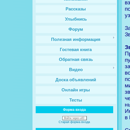
в
п
Рассказы
у
Улыбнись
З
Форум
З
Полезная информация
З
Гостевая книга
П
п
Обратная связь
з
Видео
в
п
Доска объявлений
м
Онлайн игры
з
ч
Тесты
н
Форма входа
И
в
Войти через uID
Старая форма входа