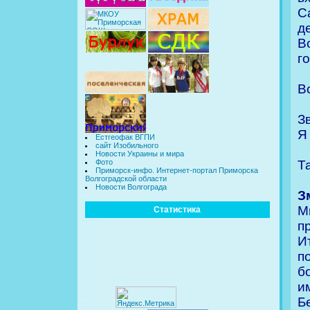
С
д
В
г
В
З
Я
Естгеофак ВГПИ
сайт Изобильного
Новости Украины и мира
Т
Фото
Приморск-инфо. Интернет-портал Приморска
Волгоградской области
Новости Волгограда
З
М
Статистика
п
И
п
б
и
Б