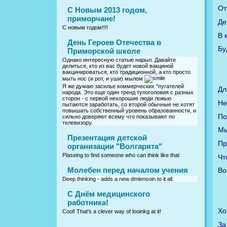
От
С Новым 2013 годом,
приморчане!
Де
С новым годом!!!!
В 
День Героев Отечества в
Бу
Приморской школе
Однако интересную статью нарыл. Давайте
делиться, кто из вас будет новой вакциной
вакцинироваться, кто традиционной, а кто просто
мыть нос (и рот, и уши) мылом
Я же думаю засилье коммерческих "пугателей
Дл
народа. Это еще один тренд тупоголовия с разных
сторон - с первой нехорошие люди ложью
Не
пытаются заработать, со второй обычные не хотят
повышать собственный уровень образованности, и
По
сильно доверяют всему что показывают по
телевизору.
Мы
Презентация детской
Пр
организации "Волгарята"
Plaseing to find someone who can think like that
Чт
Молебен перед началом учения
Во
Deep thinking - adds a new dmiensoin to it all.
C Днём медицинского
работника!
Хо
Cool! That's a clever way of looinkg at it!
За