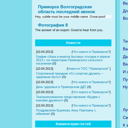
Ве
Приморск Волгоградская
Дл
область последний звонок
Hey, subtle must be your mddlie name. Great post!
Во
Фотография 8
The asnwer of an expert. Good to hear from you.
Те
Новости
Ва
[10.04.2013]
[
Что нового в Приморске?
]
Да
График сбора и вывоза бытовых отходов в апреле
2013 г. на территории Приморского сельского
поселения
(
0
)
Ва
[10.04.2013]
[
Новости ТОС "Приморское".
]
И 
Спортивный праздник «Со спортом дружить –
здоровым быть!»
(
0
)
Пу
[10.04.2013]
[
Что нового в Приморске?
]
Ну
День здоровья в Приморском ДДТ
(
0
)
[10.04.2013]
[
Что нового в Приморске?
]
Театрализованное представление «Будем с
книгами дружить!»
(
0
)
[10.04.2013]
[
Что нового в Приморске?
]
Лу
Поздравляем Бурякову Анну Павловну с
юбилеем!
(
0
)
Св
Комментарии гостей
К 