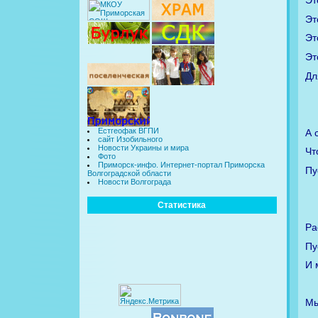
Эт
Эт
Эт
Дл
Естгеофак ВГПИ
А 
сайт Изобильного
Новости Украины и мира
Чт
Фото
Приморск-инфо. Интернет-портал Приморска
Пу
Волгоградской области
Новости Волгограда
Статистика
Ра
Пу
И 
Мы