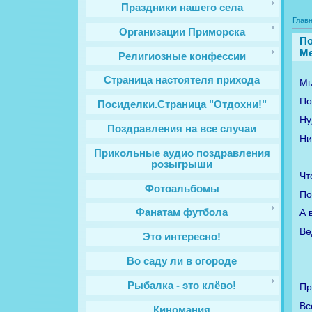
Праздники нашего села
Глав
Организации Приморска
По
Ме
Религиозные конфессии
Cтраница настоятеля прихода
Мы
По
Посиделки.Страница "Отдохни!"
Ну
Поздравления на все случаи
Ни
Прикольные аудио поздравления
розыгрыши
Чт
Фотоальбомы
По
А 
Фанатам футбола
Ве
Это интересно!
Во саду ли в огороде
Рыбалка - это клёво!
Пр
Вс
Киномания