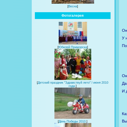
[
Весна
]
Фотогалерея
Он
У 
По
[
Юбилей Приморска
]
Он
[
Детский праздник "Здравствуй лето".! июня 2010
Да
года.
]
И 
Ка
Вы
[
День Победы 2010.
]