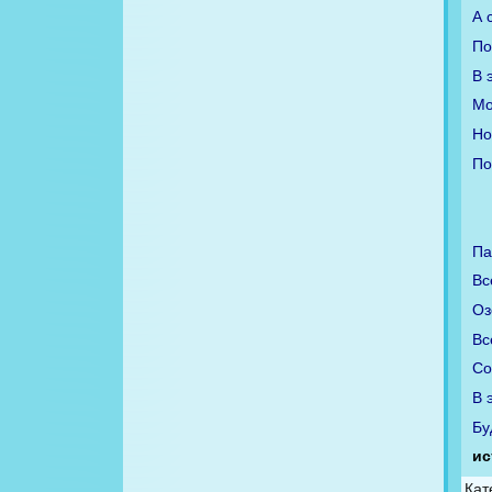
А 
По
В 
Мо
Но
По
Па
Вс
Оз
Вс
Со
В 
Бу
ис
Кат