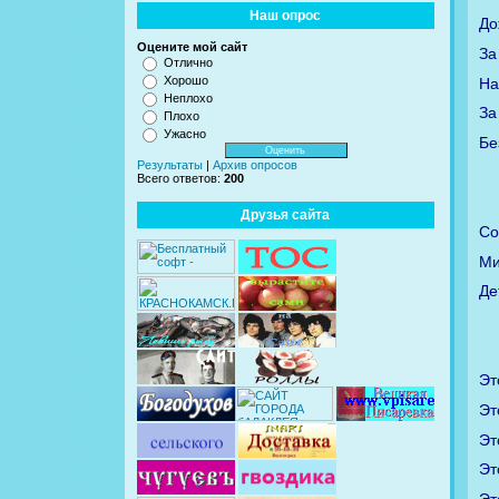
Наш опрос
До
Оцените мой сайт
За
Отлично
Хорошо
На
Неплохо
За
Плохо
Ужасно
Бе
Результаты
|
Архив опросов
Всего ответов:
200
Друзья сайта
Со
Ми
Де
Эт
Эт
Эт
Эт
Эт