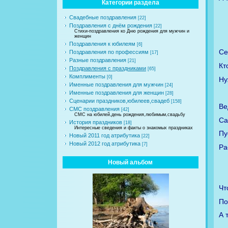
Категории раздела
Свадебные поздравления
[22]
Поздравления с днём рождения
[22]
Стихи-поздравления ко Дню рождения для мужчин и
женщин
Поздравления к юбилеям
[6]
Се
Поздравления по профессиям
[17]
Разные поздравления
[21]
Кт
Поздравления с праздниками
[65]
Комплименты
[0]
Ну
Именные поздравления для мужчин
[24]
Именные поздравления для женщин
[28]
Сценарии праздников,юбилеев,свадеб
[158]
Ве
СМС поздравления
[42]
СМС на юбилей,день рождения,любимым,свадьбу
Са
История праздников
[18]
Интересные сведения и факты о знакомых праздниках
Пу
Новый 2011 год атрибутика
[22]
Новый 2012 год атрибутика
[7]
Ра
Новый альбом
Чт
По
А 