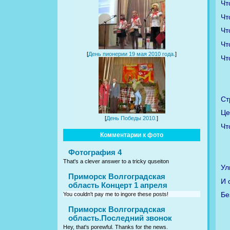
Чт
Чт
Чт
Чт
[
День пионерии 19 мая 2010 года.
]
Чт
Ст
Це
[
День Победы 2010.
]
Чт
Комментарии к фото
Фотография 4
That's a clever answer to a tricky quseiton
Ул
Приморск Волгоградская
И 
область Концерт 1 апреля
Бе
You couldn't pay me to ingore these posts!
Приморск Волгоградская
область.Последний звонок
Hey, that's porewful. Thanks for the news.