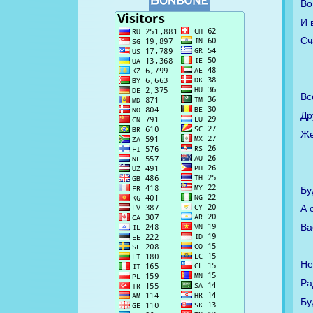
Во
И 
Сч
Вс
Др
Же
Бу
А 
Ва
Не
Ра
Бу