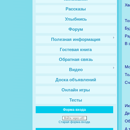
Хв
Рассказы
Улыбнись
То
Бу
Форум
Ра
Полезная информация
В 
Гостевая книга
Обратная связь
Мо
Видео
То
Доска объявлений
Сч
Онлайн игры
Тесты
Ию
Форма входа
Де
Войти через uID
Об
Старая форма входа
А 