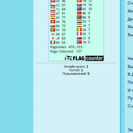
Сч
Ми
Де
Мы
Вы
Ни
Вы
Онлайн всего:
1
Гостей:
1
Пользователей:
0
В 
По
И 
Пу
Сч
За